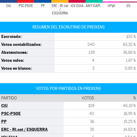
CiU
PSC-PSOE
PP
ERC - RI.cat
ICV-EUiA
ANTICAPITALISTES
UPyD
Eb
/
ESQUERRA
RESUMEN DEL ESCRUTINIO DE PREIXENS
Escrutado:
100 %
Votos contabilizados:
240
63,32 %
Abstenciones:
139
36,68 %
Votos nulos:
4
1,67 %
Votos en blanco:
2
0,85 %
VOTOS POR PARTIDOS EN PREIXENS
PARTIDO
VOTOS
%
CiU
109
46,19 %
PSC-PSOE
40
16,95 %
PP
36
15,25 %
ERC - RI.cat / ESQUERRA
35
14,83 %