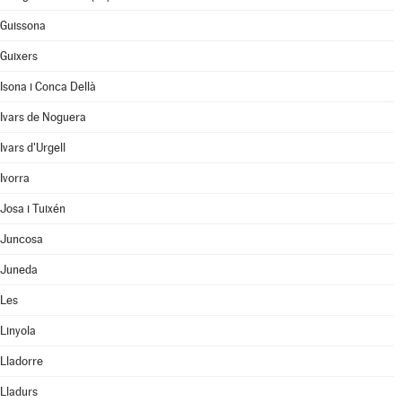
Guissona
Guixers
Isona i Conca Dellà
Ivars de Noguera
Ivars d'Urgell
Ivorra
Josa i Tuixén
Juncosa
Juneda
Les
Linyola
Lladorre
Lladurs