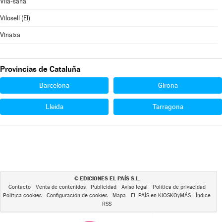
Vila-sana
Vilosell (El)
Vinaixa
Provincias de Cataluña
Barcelona
Girona
Lleida
Tarragona
EDICIONES EL PAÍS S.L.
©
Contacto
Venta de contenidos
Publicidad
Aviso legal
Política de privacidad
Política cookies
Configuración de cookies
Mapa
EL PAÍS en KIOSKOyMÁS
Índice
RSS