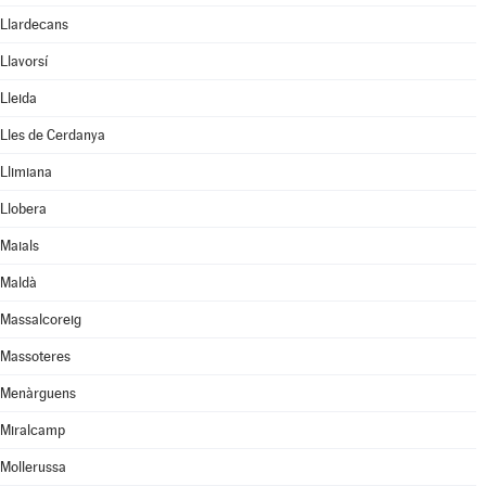
Llardecans
Llavorsí
Lleida
Lles de Cerdanya
Llimiana
Llobera
Maials
Maldà
Massalcoreig
Massoteres
Menàrguens
Miralcamp
Mollerussa