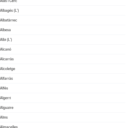
Alàs i Cerc
Albagés (L')
Albatàrrec
Albesa
Albi (L')
Alcanó
Alcarràs
Alcoletge
Alfarràs
Alfés
Algerri
Alguaire
Alins
Almacelles