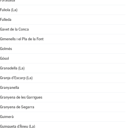
Foradada
Fuliola (La)
Fulleda
Gavet de la Conca
Gimenells i el Pla de la Font
Golmés
Gósol
Granadella (La)
Granja d'Escarp (La)
Granyanella
Granyena de les Garrigues
Granyena de Segarra
Guimerà
Guingueta d'Àneu (La)