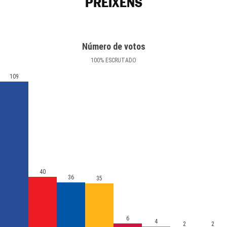
PREIXENS
Número de votos
100
%
ESCRUTADO
109
40
36
35
6
4
2
2