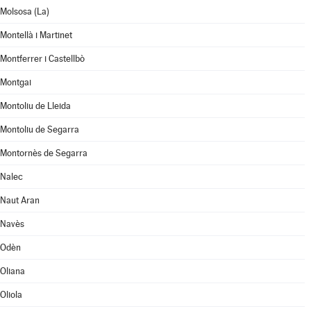
Molsosa (La)
Montellà i Martinet
Montferrer i Castellbò
Montgai
Montoliu de Lleida
Montoliu de Segarra
Montornès de Segarra
Nalec
Naut Aran
Navès
Odèn
Oliana
Oliola