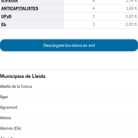
ICV-EUiA
6
2,54 %
ANTICAPITALISTES
4
1,69 %
UPyD
2
0,85 %
Eb
2
0,85 %
Descárgate los datos en xml
Municipios de Lleida
Abella de la Conca
Àger
Agramunt
Aitona
Alamús (Els)