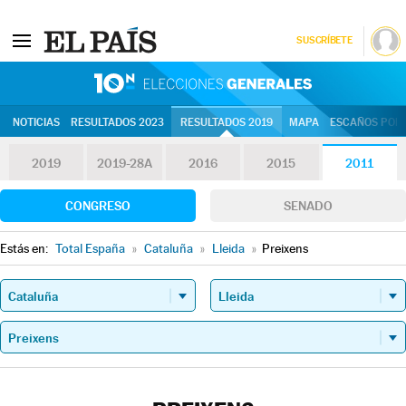
SUSCRÍBETE
10N | Eleccion
NOTICIAS
RESULTADOS 2023
RESULTADOS 2019
MAPA
ESCAÑOS POR 
2019
2019-28A
2016
2015
2011
CONGRESO
SENADO
Estás en:
Total España
»
Cataluña
»
Lleida
»
Preixens