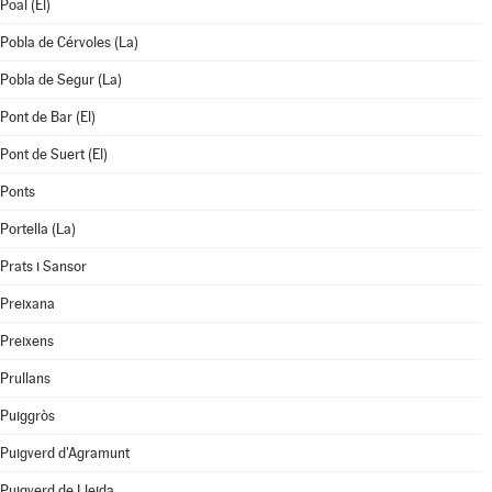
Poal (El)
Pobla de Cérvoles (La)
Pobla de Segur (La)
Pont de Bar (El)
Pont de Suert (El)
Ponts
Portella (La)
Prats i Sansor
Preixana
Preixens
Prullans
Puiggròs
Puigverd d'Agramunt
Puigverd de Lleida