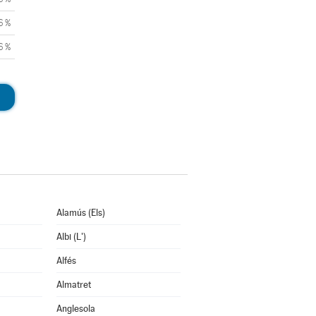
6 %
6 %
Alamús (Els)
Albi (L')
Alfés
Almatret
Anglesola