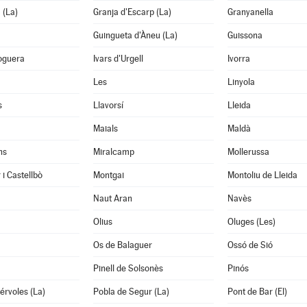
 (La)
Granja d'Escarp (La)
Granyanella
Guingueta d'Àneu (La)
Guissona
oguera
Ivars d'Urgell
Ivorra
Les
Linyola
s
Llavorsí
Lleida
Maials
Maldà
ns
Miralcamp
Mollerussa
 i Castellbò
Montgai
Montoliu de Lleida
Naut Aran
Navès
Olius
Oluges (Les)
Os de Balaguer
Ossó de Sió
Pinell de Solsonès
Pinós
érvoles (La)
Pobla de Segur (La)
Pont de Bar (El)