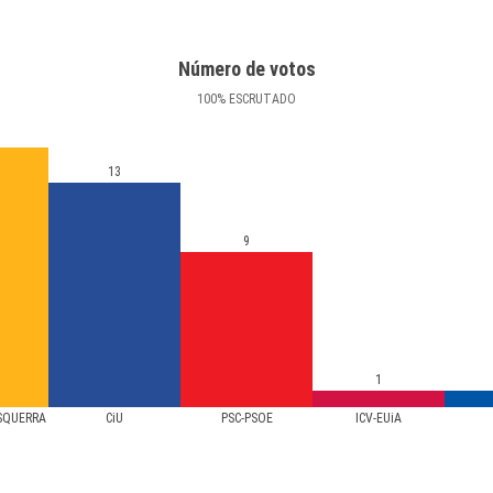
Número de votos
100
%
ESCRUTADO
13
9
1
 ESQUERRA
CiU
PSC-PSOE
ICV-EUiA