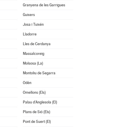
Granyena de les Garrigues
Guixers
Josa i Tuixén
Lladorre
Lles de Cerdanya
Massalcoreig
Molsosa (La)
Montoliu de Segarra
Odèn
Omellons (Els)
Palau d'Anglesola (El)
Plans de Sió (Els)
Pont de Suert (El)