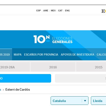
ESP
AME
MEX
CAT
ENG
S 2019
MAPA
ESCAÑOS POR PROVINCIA
APOYOS DE INVESTIDURA
CALCU
2019-28A
2016
2015
SO
a
»
Esterri de Cardós