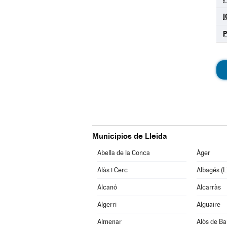
I
Municipios de Lleida
Abella de la Conca
Àger
Alàs i Cerc
Albagés (L
Alcanó
Alcarràs
Algerri
Alguaire
Almenar
Alòs de Ba