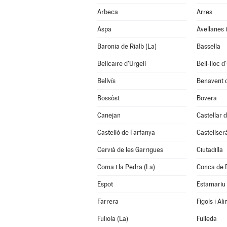
Arbeca
Arres
Aspa
Avellanes 
Baronia de Rialb (La)
Bassella
Bellcaire d'Urgell
Bell-lloc d
Bellvís
Benavent 
Bossòst
Bovera
Canejan
Castellar d
Castelló de Farfanya
Castellser
Cervià de les Garrigues
Ciutadilla
Coma i la Pedra (La)
Conca de 
Espot
Estamariu
Farrera
Fígols i Ali
Fuliola (La)
Fulleda