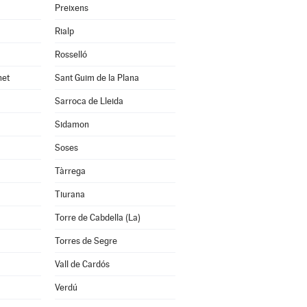
Preixens
Rialp
Rosselló
net
Sant Guim de la Plana
Sarroca de Lleida
Sidamon
Soses
Tàrrega
Tiurana
Torre de Cabdella (La)
Torres de Segre
Vall de Cardós
Verdú