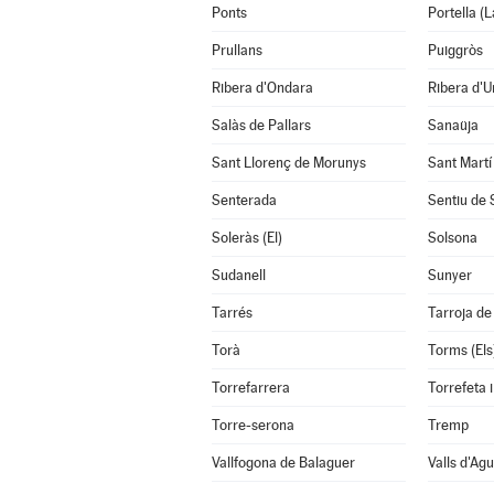
Ponts
Portella (L
Prullans
Puiggròs
Ribera d'Ondara
Ribera d'U
Salàs de Pallars
Sanaüja
Sant Llorenç de Morunys
Sant Martí
Senterada
Sentiu de 
Soleràs (El)
Solsona
Sudanell
Sunyer
Tarrés
Tarroja de
Torà
Torms (Els
Torrefarrera
Torrefeta i
Torre-serona
Tremp
Vallfogona de Balaguer
Valls d'Agu