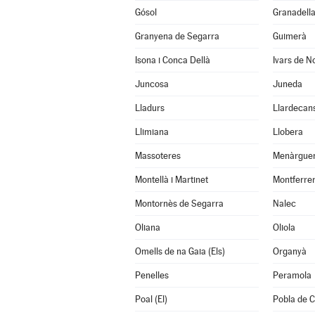
Gósol
Granadella
Granyena de Segarra
Guimerà
Isona i Conca Dellà
Ivars de N
Juncosa
Juneda
Lladurs
Llardecan
Llimiana
Llobera
Massoteres
Menàrgue
Montellà i Martinet
Montferrer
Montornès de Segarra
Nalec
Oliana
Oliola
Omells de na Gaia (Els)
Organyà
Penelles
Peramola
Poal (El)
Pobla de C