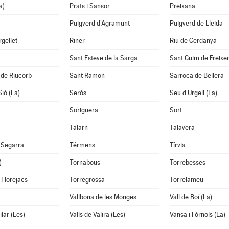
a)
Prats i Sansor
Preixana
Puigverd d'Agramunt
Puigverd de Lleida
rgellet
Riner
Riu de Cerdanya
Sant Esteve de la Sarga
Sant Guim de Freixe
 de Riucorb
Sant Ramon
Sarroca de Bellera
Sió (La)
Seròs
Seu d'Urgell (La)
Soriguera
Sort
Talarn
Talavera
 Segarra
Térmens
Tírvia
)
Tornabous
Torrebesses
 Florejacs
Torregrossa
Torrelameu
Vallbona de les Monges
Vall de Boí (La)
ilar (Les)
Valls de Valira (Les)
Vansa i Fórnols (La)