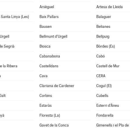
Arsèguel
Artesa de Lleida
i Santa Linya (Les)
Baix Pallars
Balaguer
Bausen
Belianes
'Urgell
Bellmunt d'Urgell
Bellpuig
de Segrià
Biosca
Bòrdes (Es)
Cabanabona
Cabó
e la Ribera
Castelldans
Castell de Mur
à
Cava
CERA
Clariana de Cardener
Cogul (El)
Dalt
Corbins
Cubells
Estaràs
Esterri d'Àneu
nyà
Floresta (La)
Fondarella
Gavet de la Conca
Gimenells i el Pla de 