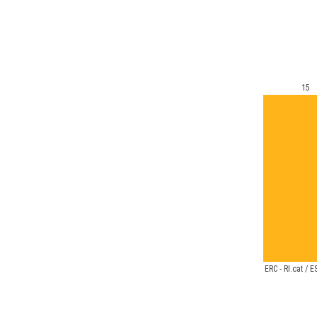
15
ERC - RI.cat /