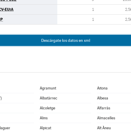
CV-EUiA
1
2,5
PP
1
2,5
Descárgate los datos en xml
Agramunt
Aitona
')
Albatàrrec
Albesa
Alcoletge
Alfarràs
Alins
Almacelles
laguer
Alpicat
Alt Àneu