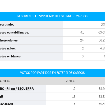
RESUMEN DEL ESCRUTINIO DE ESTERRI DE CARDÓS
scrutado:
10
otos contabilizados:
41
63,0
bstenciones:
24
36,9
otos nulos:
2
4,8
otos en blanco:
0
VOTOS POR PARTIDOS EN ESTERRI DE CARDÓS
ARTIDO
VOTOS
RC - RI.cat / ESQUERRA
15
38,4
iU
13
33,3
SC-PSOE
9
23,0