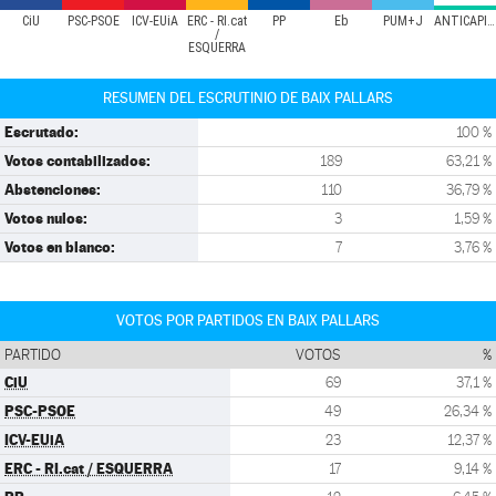
CiU
PSC-PSOE
ICV-EUiA
ERC - RI.cat
PP
Eb
PUM+J
ANTICAPITALISTES
/
ESQUERRA
RESUMEN DEL ESCRUTINIO DE BAIX PALLARS
Escrutado:
100 %
Votos contabilizados:
189
63,21 %
Abstenciones:
110
36,79 %
Votos nulos:
3
1,59 %
Votos en blanco:
7
3,76 %
VOTOS POR PARTIDOS EN BAIX PALLARS
PARTIDO
VOTOS
%
CiU
69
37,1 %
PSC-PSOE
49
26,34 %
ICV-EUiA
23
12,37 %
ERC - RI.cat / ESQUERRA
17
9,14 %