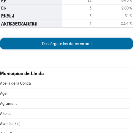
PP
12
6,45 %
Eb
5
2,69 %
PUM+J
3
1,61 %
ANTICAPITALISTES
1
0,54 %
Descárgate los datos en xml
Municipios de Lleida
Abella de la Conca
Àger
Agramunt
Aitona
Alamús (Els)