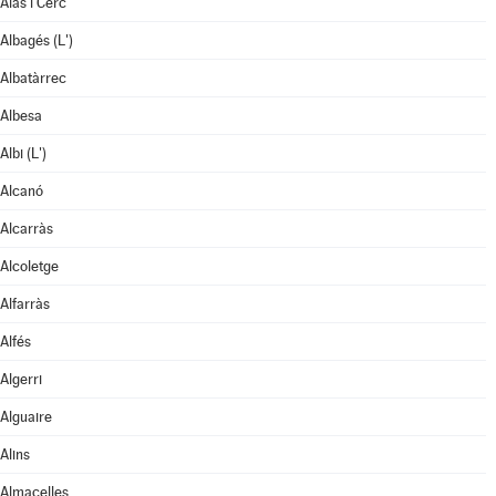
Alàs i Cerc
Albagés (L')
Albatàrrec
Albesa
Albi (L')
Alcanó
Alcarràs
Alcoletge
Alfarràs
Alfés
Algerri
Alguaire
Alins
Almacelles