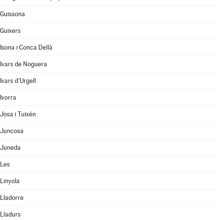
Guissona
Guixers
Isona i Conca Dellà
Ivars de Noguera
Ivars d'Urgell
Ivorra
Josa i Tuixén
Juncosa
Juneda
Les
Linyola
Lladorre
Lladurs