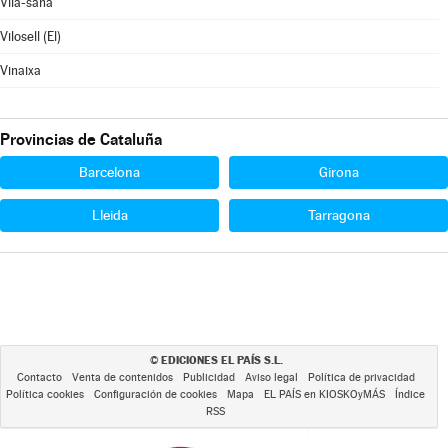
Vila-sana
Vilosell (El)
Vinaixa
Provincias de Cataluña
Barcelona
Girona
Lleida
Tarragona
EDICIONES EL PAÍS S.L.
©
Contacto
Venta de contenidos
Publicidad
Aviso legal
Política de privacidad
Política cookies
Configuración de cookies
Mapa
EL PAÍS en KIOSKOyMÁS
Índice
RSS