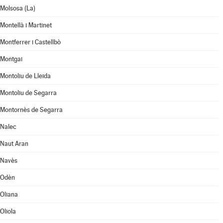
Molsosa (La)
Montellà i Martinet
Montferrer i Castellbò
Montgai
Montoliu de Lleida
Montoliu de Segarra
Montornès de Segarra
Nalec
Naut Aran
Navès
Odèn
Oliana
Oliola