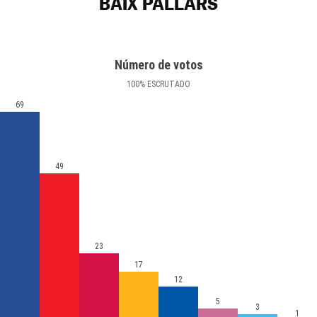
BAIX PALLARS
Número de votos
100
%
ESCRUTADO
69
49
23
17
12
5
3
1