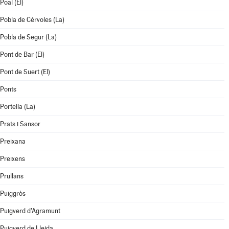
Poal (El)
Pobla de Cérvoles (La)
Pobla de Segur (La)
Pont de Bar (El)
Pont de Suert (El)
Ponts
Portella (La)
Prats i Sansor
Preixana
Preixens
Prullans
Puiggròs
Puigverd d'Agramunt
Puigverd de Lleida