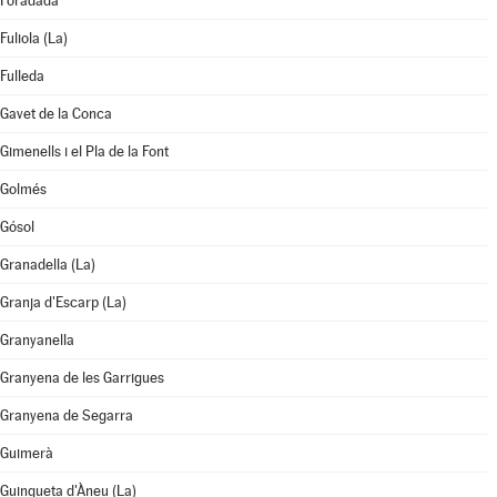
Foradada
Fuliola (La)
Fulleda
Gavet de la Conca
Gimenells i el Pla de la Font
Golmés
Gósol
Granadella (La)
Granja d'Escarp (La)
Granyanella
Granyena de les Garrigues
Granyena de Segarra
Guimerà
Guingueta d'Àneu (La)