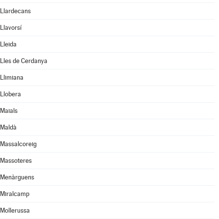
Llardecans
Llavorsí
Lleida
Lles de Cerdanya
Llimiana
Llobera
Maials
Maldà
Massalcoreig
Massoteres
Menàrguens
Miralcamp
Mollerussa