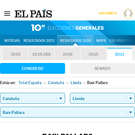
SUSCRÍBETE
10N | Eleccion
NOTICIAS
RESULTADOS 2023
RESULTADOS 2019
MAPA
ESCAÑOS POR 
2019
2019-28A
2016
2015
2011
CONGRESO
SENADO
Estás en:
Total España
»
Cataluña
»
Lleida
»
Baix Pallars