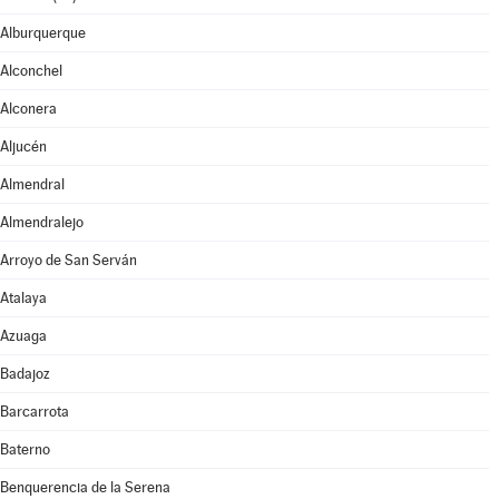
Alburquerque
Alconchel
Alconera
Aljucén
Almendral
Almendralejo
Arroyo de San Serván
Atalaya
Azuaga
Badajoz
Barcarrota
Baterno
Benquerencia de la Serena