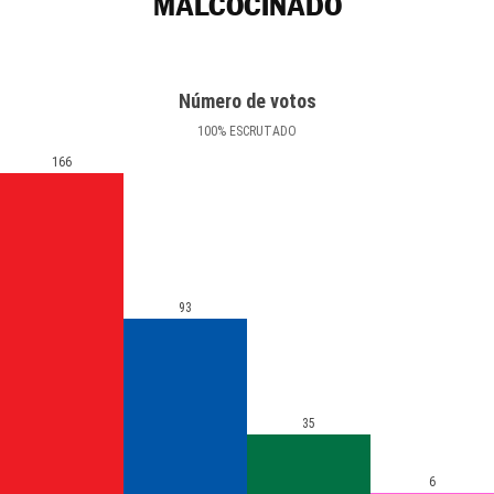
MALCOCINADO
Número de votos
100
%
ESCRUTADO
166
93
35
6