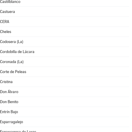
Castilblanco
Castuera
CERA
Cheles
Codosera (La)
Cordobilla de Lácara
Coronada (La)
Corte de Peleas
Cristina
Don Álvaro
Don Benito
Entrín Bajo
Esparragalejo
Esparragosa de Lares