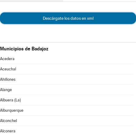
Descárgate los datos en xml
Municipios de Badajoz
Acedera
Aceuchal
Ahillones
Alange
Albuera (La)
Alburquerque
Alconchel
Alconera