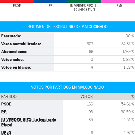
PSOE
PP
IU-VERDES-SIEX: La
UPyD
Izquierda Plural
RESUMEN DEL ESCRUTINIO DE MALCOCINADO
Escrutado:
100 %
Votos contabilizados:
307
82,31 %
Abstenciones:
66
17,69 %
Votos nulos:
3
0,98 %
Votos en blanco:
4
1,32 %
VOTOS POR PARTIDOS EN MALCOCINADO
PARTIDO
VOTOS
%
PSOE
166
54,61 %
PP
93
30,59 %
IU-VERDES-SIEX: La Izquierda
35
11,51 %
Plural
UPyD
6
1,97 %