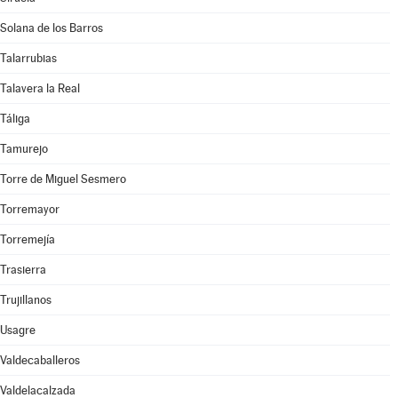
Solana de los Barros
Talarrubias
Talavera la Real
Táliga
Tamurejo
Torre de Miguel Sesmero
Torremayor
Torremejía
Trasierra
Trujillanos
Usagre
Valdecaballeros
Valdelacalzada