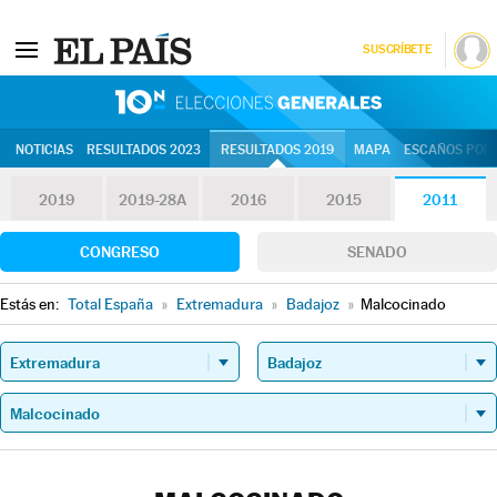
SUSCRÍBETE
10N | Eleccion
NOTICIAS
RESULTADOS 2023
RESULTADOS 2019
MAPA
ESCAÑOS POR 
2019
2019-28A
2016
2015
2011
CONGRESO
SENADO
Estás en:
Total España
»
Extremadura
»
Badajoz
»
Malcocinado