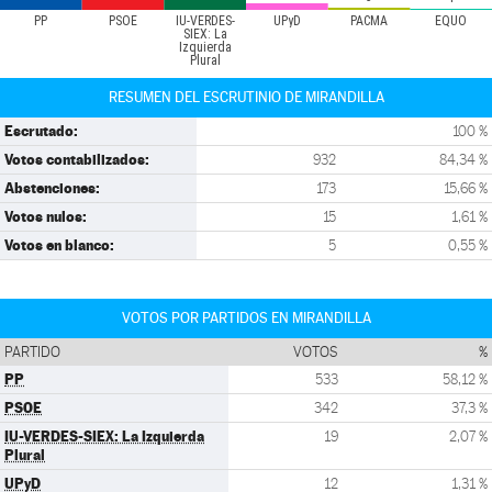
PP
PSOE
IU-VERDES-
UPyD
PACMA
EQUO
SIEX: La
Izquierda
Plural
RESUMEN DEL ESCRUTINIO DE MIRANDILLA
Escrutado:
100 %
Votos contabilizados:
932
84,34 %
Abstenciones:
173
15,66 %
Votos nulos:
15
1,61 %
Votos en blanco:
5
0,55 %
VOTOS POR PARTIDOS EN MIRANDILLA
PARTIDO
VOTOS
%
PP
533
58,12 %
PSOE
342
37,3 %
IU-VERDES-SIEX: La Izquierda
19
2,07 %
Plural
UPyD
12
1,31 %