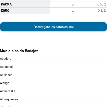
PACMA
5
0,55 %
EQUO
1
0,11 %
Descárgate los datos en xml
Municipios de Badajoz
Acedera
Aceuchal
Ahillones
Alange
Albuera (La)
Alburquerque