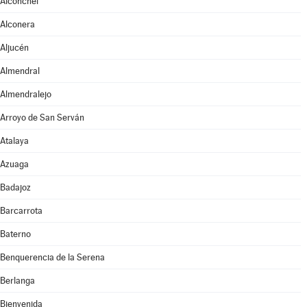
Alconchel
Alconera
Aljucén
Almendral
Almendralejo
Arroyo de San Serván
Atalaya
Azuaga
Badajoz
Barcarrota
Baterno
Benquerencia de la Serena
Berlanga
Bienvenida