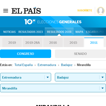
SUSCRÍBETE
10N | Eleccion
NOTICIAS
RESULTADOS 2023
RESULTADOS 2019
MAPA
ESCAÑOS POR 
2019
2019-28A
2016
2015
2011
CONGRESO
SENADO
Estás en:
Total España
»
Extremadura
»
Badajoz
»
Mirandilla