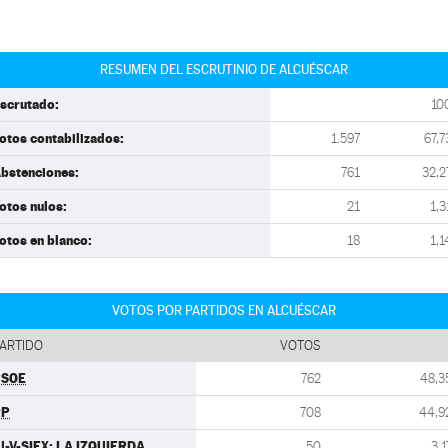
RESUMEN DEL ESCRUTINIO DE ALCUÉSCAR
scrutado:
10
otos contabilizados:
1.597
67,7
bstenciones:
761
32,2
otos nulos:
21
1,3
otos en blanco:
18
1,1
VOTOS POR PARTIDOS EN ALCUÉSCAR
ARTIDO
VOTOS
PSOE
762
48,3
PP
708
44,9
U-V-SIEX: LA IZQUIERDA
50
3,1