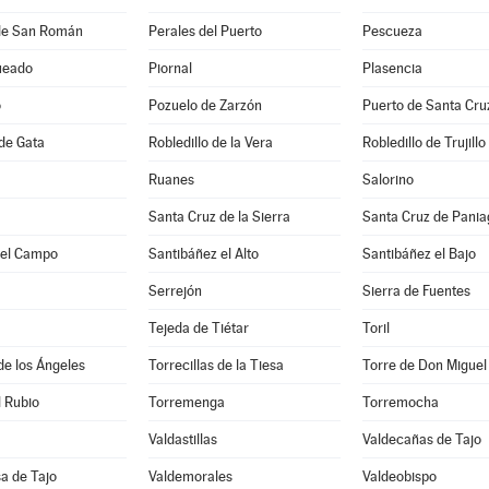
de San Román
Perales del Puerto
Pescueza
ueado
Piornal
Plasencia
o
Pozuelo de Zarzón
Puerto de Santa Cru
 de Gata
Robledillo de la Vera
Robledillo de Trujillo
Ruanes
Salorino
Santa Cruz de la Sierra
Santa Cruz de Pani
del Campo
Santibáñez el Alto
Santibáñez el Bajo
Serrejón
Sierra de Fuentes
Tejeda de Tiétar
Toril
 de los Ángeles
Torrecillas de la Tiesa
Torre de Don Miguel
l Rubio
Torremenga
Torremocha
Valdastillas
Valdecañas de Tajo
a de Tajo
Valdemorales
Valdeobispo