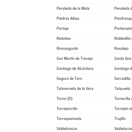
Peraleda de la Mata
Peraleda 
Piedras Albas
Pinofranq
Portaje
Portezuel
Riolobos
Robledillo
Romangordo
Rosalejo
San Martín de Trevejo
Santa Ana
Santiago de Alcántara
Santiago 
Segura de Toro
Serradilla
Talaveruela de la Vera
Talayuela
Torno (El)
Torrecilla
Torrejoncillo
Torrejón e
Torrequemada
Trujillo
Valdehúncar
Valdelacas