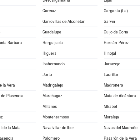
Descargamaría
Eljas
Garciaz
Garganta (La)
Garrovillas de Alconétar
Garvín
)
Guadalupe
Guijo de Coria
anta Bárbara
Herguijuela
Hernán-Pérez
Higuera
Hinojal
Ibahernando
Jaraicejo
Jerte
Ladrillar
e la Vera
Madrigalejo
Madroñera
 de Plasencia
Marchagaz
Mata de Alcántara
Millanes
Mirabel
ez
Montehermoso
Moraleja
 de la Mata
Navalvillar de Ibor
Navas del Madroño
lasencia
Palomero
Pasarón de la Vera