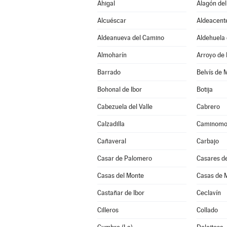
Ahigal
Alagón del
Alcuéscar
Aldeacent
Aldeanueva del Camino
Aldehuela 
Almoharín
Arroyo de 
Barrado
Belvís de 
Bohonal de Ibor
Botija
Cabezuela del Valle
Cabrero
Calzadilla
Caminomo
Cañaveral
Carbajo
Casar de Palomero
Casares de
Casas del Monte
Casas de M
Castañar de Ibor
Ceclavín
Cilleros
Collado