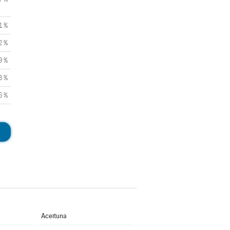
1 %
2 %
9 %
3 %
6 %
Aceituna