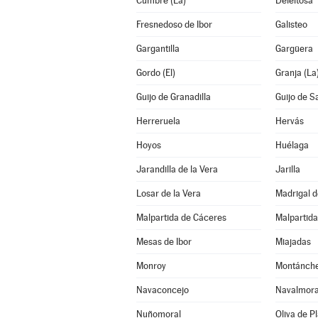
Cumbre (La)
Deleitosa
Fresnedoso de Ibor
Galisteo
Gargantilla
Gargüera
Gordo (El)
Granja (La
Guijo de Granadilla
Guijo de S
Herreruela
Hervás
Hoyos
Huélaga
Jarandilla de la Vera
Jarilla
Losar de la Vera
Madrigal d
Malpartida de Cáceres
Malpartida
Mesas de Ibor
Miajadas
Monroy
Montánch
Navaconcejo
Navalmoral
Nuñomoral
Oliva de P