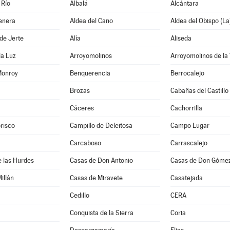
 Río
Albalá
Alcántara
enera
Aldea del Cano
Aldea del Obispo (La
de Jerte
Alía
Aliseda
la Luz
Arroyomolinos
Arroyomolinos de la
Monroy
Benquerencia
Berrocalejo
Brozas
Cabañas del Castillo
Cáceres
Cachorrilla
risco
Campillo de Deleitosa
Campo Lugar
Carcaboso
Carrascalejo
 las Hurdes
Casas de Don Antonio
Casas de Don Góme
illán
Casas de Miravete
Casatejada
Cedillo
CERA
Conquista de la Sierra
Coria