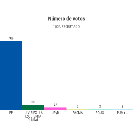
Número de votos
100
%
ESCRUTADO
708
50
27
5
3
2
PP
IU-V-SIEX: LA
UPyD
PACMA
EQUO
PUM+J
IZQUIERDA
PLURAL