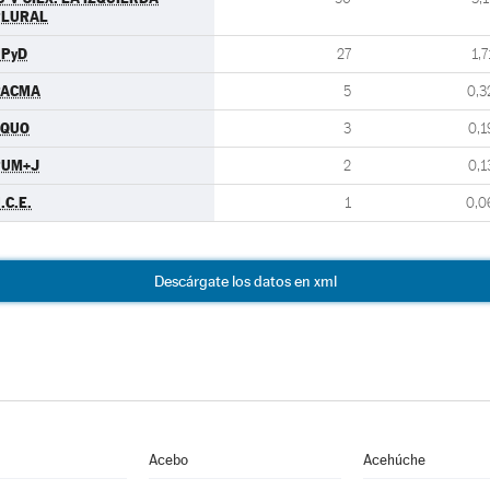
PLURAL
UPyD
27
1,7
PACMA
5
0,3
EQUO
3
0,1
PUM+J
2
0,1
.C.E.
1
0,0
Descárgate los datos en xml
Acebo
Acehúche