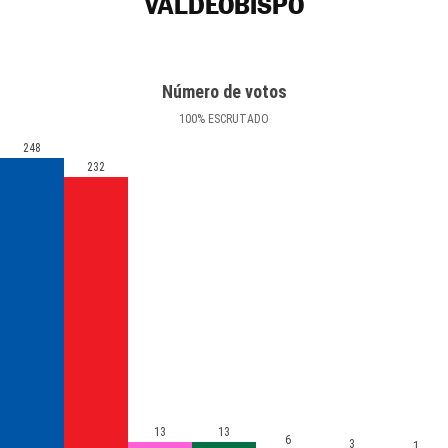
VALDEOBISPO
Número de votos
100
%
ESCRUTADO
248
232
13
13
6
3
1