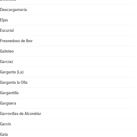
Descargamaría
Eljas
Escurial
Fresnedoso de Ibor
Galisteo
Garciaz
Garganta (La)
Garganta la Olla
Gargantilla
Gargüera
Garrovillas de Alconétar
Garvín
Gata