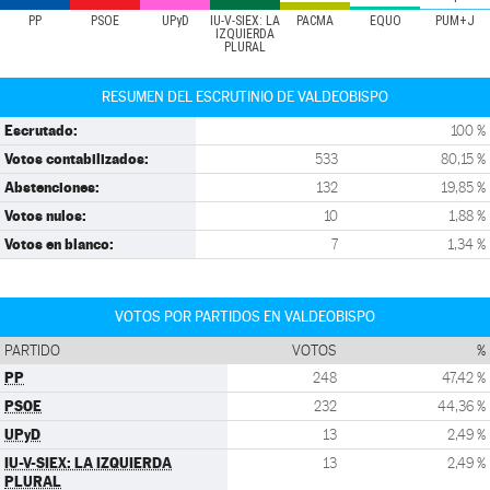
PP
PSOE
UPyD
IU-V-SIEX: LA
PACMA
EQUO
PUM+J
IZQUIERDA
PLURAL
RESUMEN DEL ESCRUTINIO DE VALDEOBISPO
Escrutado:
100 %
Votos contabilizados:
533
80,15 %
Abstenciones:
132
19,85 %
Votos nulos:
10
1,88 %
Votos en blanco:
7
1,34 %
VOTOS POR PARTIDOS EN VALDEOBISPO
PARTIDO
VOTOS
%
PP
248
47,42 %
PSOE
232
44,36 %
UPyD
13
2,49 %
IU-V-SIEX: LA IZQUIERDA
13
2,49 %
PLURAL