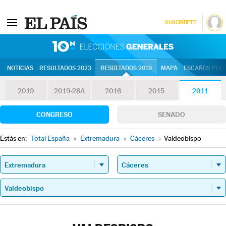
SUSCRÍBETE
10N | Eleccion
NOTICIAS
RESULTADOS 2023
RESULTADOS 2019
MAPA
ESCAÑOS POR 
2019
2019-28A
2016
2015
2011
CONGRESO
SENADO
Estás en:
Total España
»
Extremadura
»
Cáceres
»
Valdeobispo