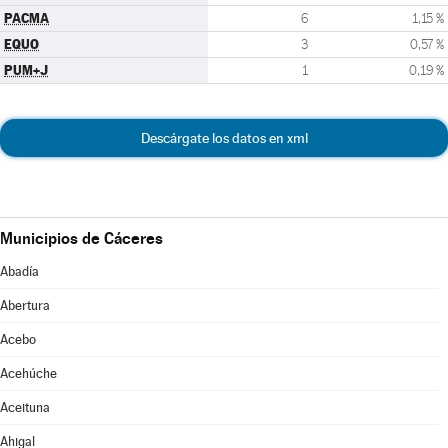
PACMA
6
1,15 %
EQUO
3
0,57 %
PUM+J
1
0,19 %
Descárgate los datos en xml
Municipios de Cáceres
Abadía
Abertura
Acebo
Acehúche
Aceituna
Ahigal