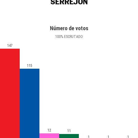
SERREJÓN
Número de votos
100
%
ESCRUTADO
147
115
12
11
1
1
1