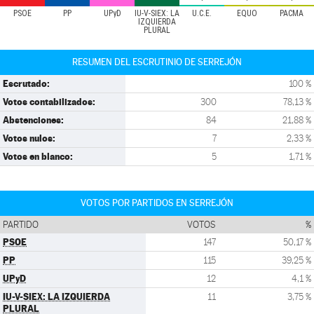
PSOE
PP
UPyD
IU-V-SIEX: LA
U.C.E.
EQUO
PACMA
IZQUIERDA
PLURAL
RESUMEN DEL ESCRUTINIO DE SERREJÓN
Escrutado:
100 %
Votos contabilizados:
300
78,13 %
Abstenciones:
84
21,88 %
Votos nulos:
7
2,33 %
Votos en blanco:
5
1,71 %
VOTOS POR PARTIDOS EN SERREJÓN
PARTIDO
VOTOS
%
PSOE
147
50,17 %
PP
115
39,25 %
UPyD
12
4,1 %
IU-V-SIEX: LA IZQUIERDA
11
3,75 %
PLURAL