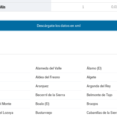
AIn
1
0,0
Descárgate los datos en xml
Alameda del Valle
Álamo (El)
Aldea del Fresno
Algete
Aranjuez
Arganda del Rey
Becerril de la Sierra
Belmonte de Tajo
el Monte
Boalo (El)
Braojos
el Lozoya
Bustarviejo
Cabanillas de la Sier