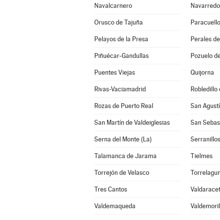
Navalcarnero
Navarredo
Orusco de Tajuña
Paracuell
Pelayos de la Presa
Perales de
Piñuécar-Gandullas
Pozuelo d
Puentes Viejas
Quijorna
Rivas-Vaciamadrid
Robledillo 
Rozas de Puerto Real
San Agustí
San Martín de Valdeiglesias
San Sebast
Serna del Monte (La)
Serranillos
Talamanca de Jarama
Tielmes
Torrejón de Velasco
Torrelagu
Tres Cantos
Valdarace
Valdemaqueda
Valdemoril