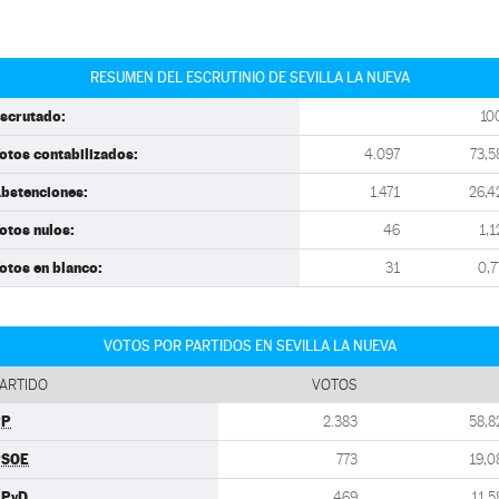
RESUMEN DEL ESCRUTINIO DE SEVILLA LA NUEVA
scrutado:
10
otos contabilizados:
4.097
73,5
bstenciones:
1.471
26,4
otos nulos:
46
1,1
otos en blanco:
31
0,7
VOTOS POR PARTIDOS EN SEVILLA LA NUEVA
ARTIDO
VOTOS
PP
2.383
58,8
PSOE
773
19,0
UPyD
469
11,5