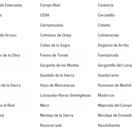
e Esteruelas
Campo Real
Canencia
s
CERA
Cercedilla
Ciempozuelos
Cobeña
del Arroyo
Colmenar de Oreja
Colmenarejo
Cubas de la Sagra
Daganzo de Arriba
s de la Oliva
Fresno de Torote
Fuenlabrada
Garganta de los Montes
Guadalix de la Sierra
Guadarrama
 de la Sierra
Hoyo de Manzanares
Humanes de Madrid
Lozoyuela-Navas-Sieteiglesias
Madarcos
s el Real
Meco
Mejorada del Campo
os)
Montejo de la Sierra
Moraleja de Enmedi
Navacerrada
Navalafuente