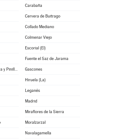
Carabaña
Cervera de Buitrago
Collado Mediano
Colmenar Viejo
Escorial (El)
Fuente el Saz de Jarama
Gargantilla del Lozoya y Pinilla de Buitrago
Gascones
Hiruela (La)
Leganés
Madrid
Miraflores de la Sierra
o
Moralzarzal
Navalagamella