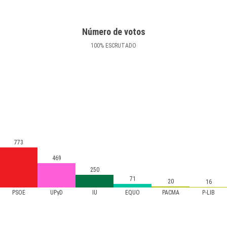
Número de votos
100
%
ESCRUTADO
773
469
250
71
20
16
PSOE
UPyD
IU
EQUO
PACMA
P-LIB