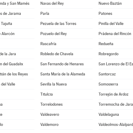
nda y San Mamés
Navas del Rey
Nuevo Baztán
os de Jarama
Parla
Patones
 Tajuña
Pezuela de las Torres
Pinilla del Valle
e Alarcón
Pozuelo del Rey
Prádena del Rincón
Rascafría
Redueña
de la Jara
Robledo de Chavela
Robregordo
n del Guadalix
San Fernando de Henares
San Lorenzo de El Es
ián de los Reyes
Santa María de la Alameda
Santorcaz
 del Valle
Sevilla la Nueva
Somosierra
Titulcia
Torrejón de Ardoz
na
Torrelodones
Torremocha de Jar
te
Valdeavero
Valdelaguna
lo
Valdemoro
Valdeolmos-Alalpar