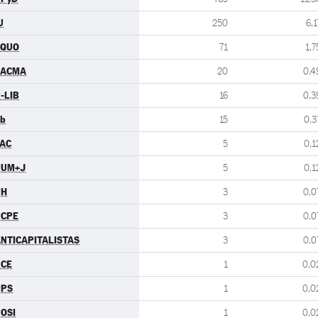
U
250
6,1
EQUO
71
1,7
PACMA
20
0,4
-LIB
16
0,3
b
15
0,3
AC
5
0,1
PUM+J
5
0,1
PH
3
0,0
PCPE
3
0,0
NTICAPITALISTAS
3
0,0
UCE
1
0,0
RPS
1
0,0
OSI
1
0,0