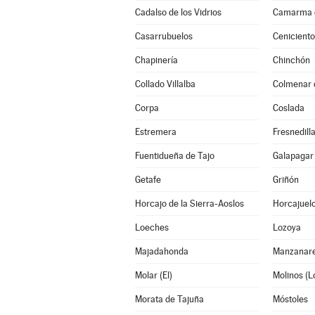
Cadalso de los Vidrios
Camarma d
Casarrubuelos
Ceniciento
Chapinería
Chinchón
Collado Villalba
Colmenar 
Corpa
Coslada
Estremera
Fresnedilla
Fuentidueña de Tajo
Galapagar
Getafe
Griñón
Horcajo de la Sierra-Aoslos
Horcajuelo
Loeches
Lozoya
Majadahonda
Manzanare
Molar (El)
Molinos (L
Morata de Tajuña
Móstoles