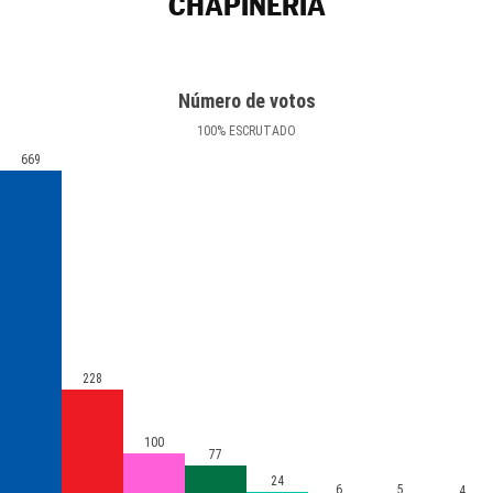
CHAPINERÍA
Número de votos
100
%
ESCRUTADO
669
228
100
77
24
6
5
4