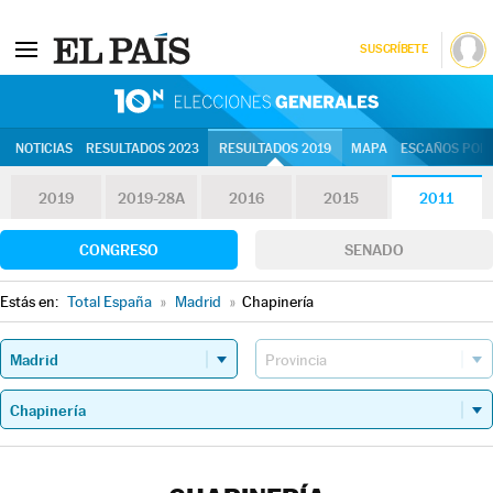
SUSCRÍBETE
10N | Eleccion
NOTICIAS
RESULTADOS 2023
RESULTADOS 2019
MAPA
ESCAÑOS POR 
2019
2019-28A
2016
2015
2011
CONGRESO
SENADO
Estás en:
Total España
»
Madrid
»
Chapinería