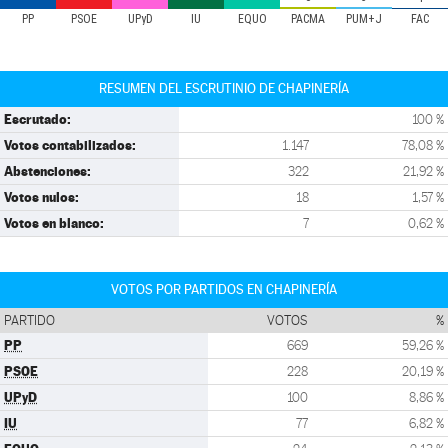
PP
PSOE
UPyD
IU
EQUO
PACMA
PUM+J
FAC
RESUMEN DEL ESCRUTINIO DE CHAPINERÍA
Escrutado:
100 %
Votos contabilizados:
1.147
78,08 %
Abstenciones:
322
21,92 %
Votos nulos:
18
1,57 %
Votos en blanco:
7
0,62 %
VOTOS POR PARTIDOS EN CHAPINERÍA
PARTIDO
VOTOS
%
PP
669
59,26 %
PSOE
228
20,19 %
UPyD
100
8,86 %
IU
77
6,82 %