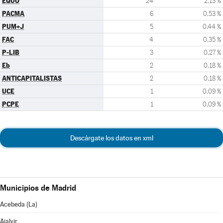
EQUO
24
2,13 %
PACMA
6
0,53 %
PUM+J
5
0,44 %
FAC
4
0,35 %
P-LIB
3
0,27 %
Eb
2
0,18 %
ANTICAPITALISTAS
2
0,18 %
UCE
1
0,09 %
PCPE
1
0,09 %
Descárgate los datos en xml
Municipios de Madrid
Acebeda (La)
Ajalvir