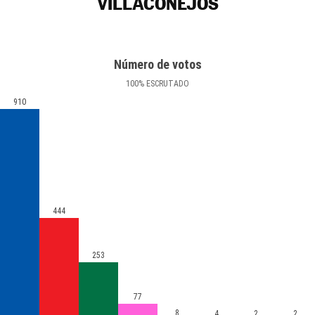
VILLACONEJOS
Número de votos
100
%
ESCRUTADO
910
444
253
77
8
4
2
2