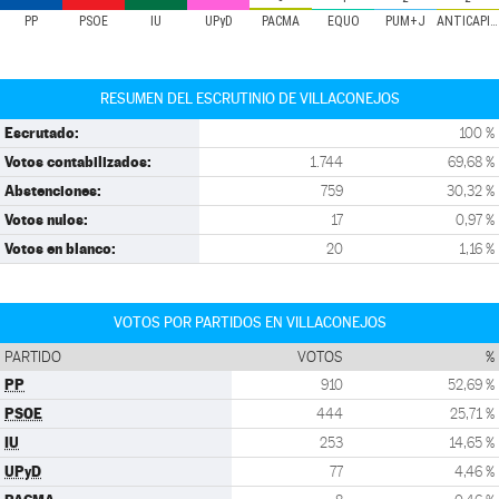
PP
PSOE
IU
UPyD
PACMA
EQUO
PUM+J
ANTICAPITALISTAS
RESUMEN DEL ESCRUTINIO DE VILLACONEJOS
Escrutado:
100 %
Votos contabilizados:
1.744
69,68 %
Abstenciones:
759
30,32 %
Votos nulos:
17
0,97 %
Votos en blanco:
20
1,16 %
VOTOS POR PARTIDOS EN VILLACONEJOS
PARTIDO
VOTOS
%
PP
910
52,69 %
PSOE
444
25,71 %
IU
253
14,65 %
UPyD
77
4,46 %