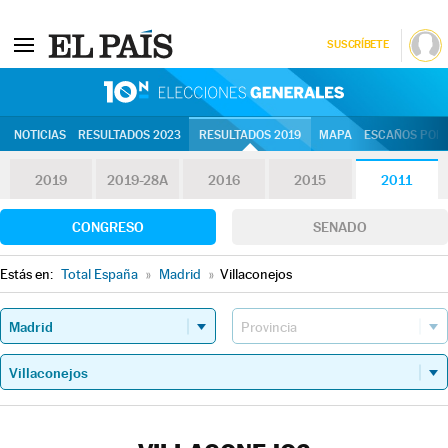
SUSCRÍBETE
10N | Eleccion
NOTICIAS
RESULTADOS 2023
RESULTADOS 2019
MAPA
ESCAÑOS POR 
2019
2019-28A
2016
2015
2011
CONGRESO
SENADO
Estás en:
Total España
»
Madrid
»
Villaconejos