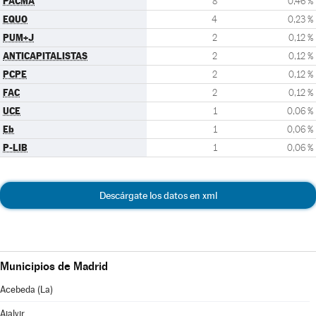
PACMA
8
0,46 %
EQUO
4
0,23 %
PUM+J
2
0,12 %
ANTICAPITALISTAS
2
0,12 %
PCPE
2
0,12 %
FAC
2
0,12 %
UCE
1
0,06 %
Eb
1
0,06 %
P-LIB
1
0,06 %
Descárgate los datos en xml
Municipios de Madrid
Acebeda (La)
Ajalvir