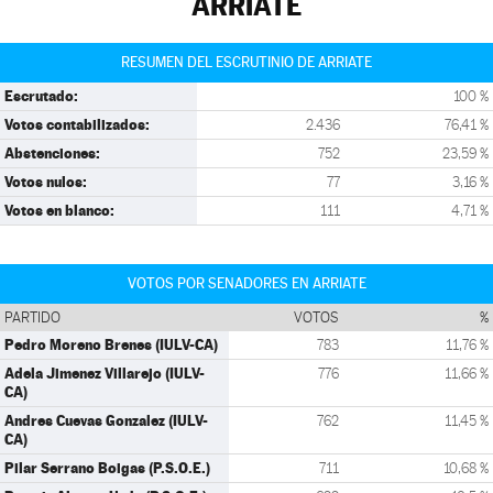
ARRIATE
RESUMEN DEL ESCRUTINIO DE ARRIATE
Escrutado:
100 %
Votos contabilizados:
2.436
76,41 %
Abstenciones:
752
23,59 %
Votos nulos:
77
3,16 %
Votos en blanco:
111
4,71 %
VOTOS POR SENADORES EN ARRIATE
PARTIDO
VOTOS
%
Pedro Moreno Brenes (IULV-CA)
783
11,76 %
Adela Jimenez Villarejo (IULV-
776
11,66 %
CA)
Andres Cuevas Gonzalez (IULV-
762
11,45 %
CA)
Pilar Serrano Boigas (P.S.O.E.)
711
10,68 %