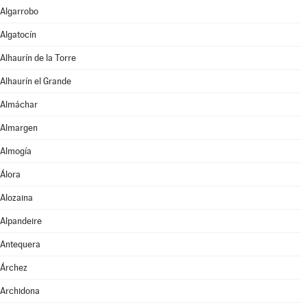
Algarrobo
Algatocín
Alhaurín de la Torre
Alhaurín el Grande
Almáchar
Almargen
Almogía
Álora
Alozaina
Alpandeire
Antequera
Árchez
Archidona