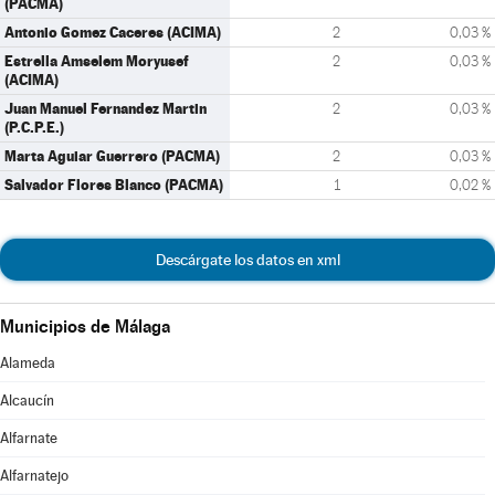
(PACMA)
Antonio Gomez Caceres (ACIMA)
2
0,03 %
Estrella Amselem Moryusef
2
0,03 %
(ACIMA)
Juan Manuel Fernandez Martin
2
0,03 %
(P.C.P.E.)
Marta Aguiar Guerrero (PACMA)
2
0,03 %
Salvador Flores Blanco (PACMA)
1
0,02 %
Descárgate los datos en xml
Municipios de Málaga
Alameda
Alcaucín
Alfarnate
Alfarnatejo