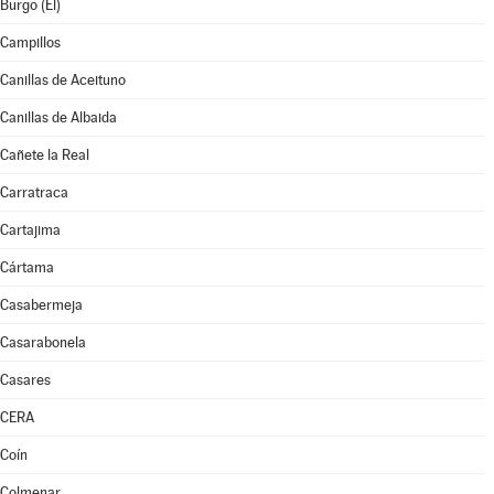
Burgo (El)
Campillos
Canillas de Aceituno
Canillas de Albaida
Cañete la Real
Carratraca
Cartajima
Cártama
Casabermeja
Casarabonela
Casares
CERA
Coín
Colmenar