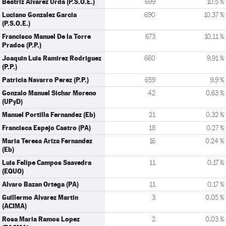
Beatriz Alvarez Urda (P.S.O.E.)
699
10,5 %
Luciano Gonzalez Garcia
690
10,37 %
(P.S.O.E.)
Francisco Manuel De la Torre
673
10,11 %
Prados (P.P.)
Joaquin Luis Ramirez Rodriguez
660
9,91 %
(P.P.)
Patricia Navarro Perez (P.P.)
659
9,9 %
Gonzalo Manuel Sichar Moreno
42
0,63 %
(UPyD)
Manuel Portilla Fernandez (Eb)
21
0,32 %
Francisca Espejo Castro (PA)
18
0,27 %
Maria Teresa Ariza Fernandez
16
0,24 %
(Eb)
Luis Felipe Campos Saavedra
11
0,17 %
(EQUO)
Alvaro Bazan Ortega (PA)
11
0,17 %
Guillermo Alvarez Martin
3
0,05 %
(ACIMA)
Rosa Maria Ramos Lopez
2
0,03 %