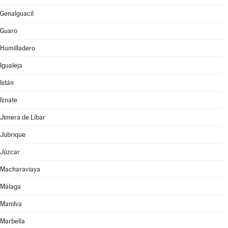
Genalguacil
Guaro
Humilladero
Igualeja
Istán
Iznate
Jimera de Líbar
Jubrique
Júzcar
Macharaviaya
Málaga
Manilva
Marbella