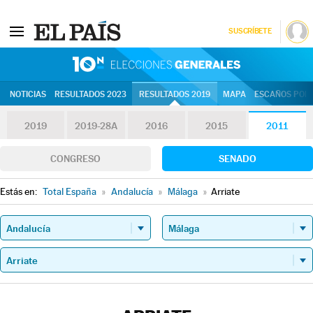
SUSCRÍBETE
10N | Eleccion
NOTICIAS
RESULTADOS 2023
RESULTADOS 2019
MAPA
ESCAÑOS POR 
2019
2019-28A
2016
2015
2011
CONGRESO
SENADO
Estás en:
Total España
»
Andalucía
»
Málaga
»
Arriate