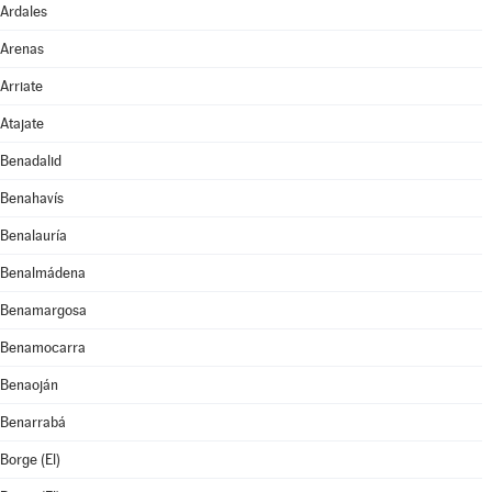
Ardales
Arenas
Arriate
Atajate
Benadalid
Benahavís
Benalauría
Benalmádena
Benamargosa
Benamocarra
Benaoján
Benarrabá
Borge (El)