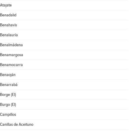
Atajate
Benadalid
Benahavís
Benalauría
Benalmádena
Benamargosa
Benamocarra
Benaoján
Benarrabá
Borge (El)
Burgo (El)
Campillos
Canillas de Aceituno