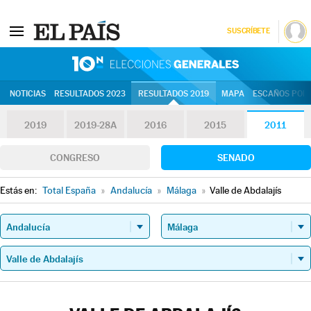
SUSCRÍBETE
10N | Eleccion
NOTICIAS
RESULTADOS 2023
RESULTADOS 2019
MAPA
ESCAÑOS POR 
2019
2019-28A
2016
2015
2011
CONGRESO
SENADO
Estás en:
Total España
»
Andalucía
»
Málaga
»
Valle de Abdalajís