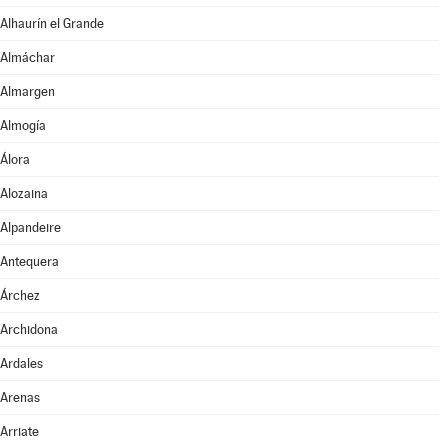
Alhaurín el Grande
Almáchar
Almargen
Almogía
Álora
Alozaina
Alpandeire
Antequera
Árchez
Archidona
Ardales
Arenas
Arriate