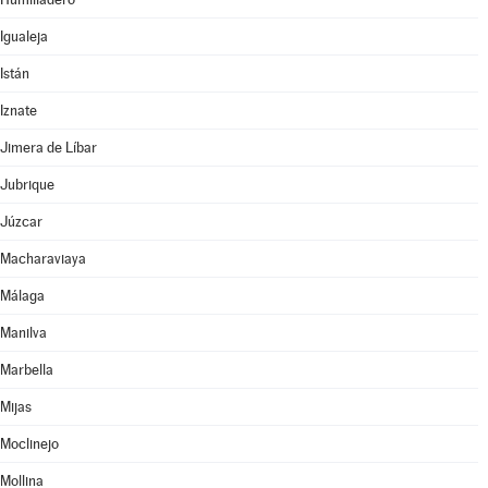
Igualeja
Istán
Iznate
Jimera de Líbar
Jubrique
Júzcar
Macharaviaya
Málaga
Manilva
Marbella
Mijas
Moclinejo
Mollina