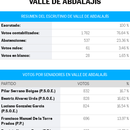
VALLE DE ABDALAJÍS
RESUMEN DEL ESCRUTINIO DE VALLE DE ABDALAJÍS
Escrutado:
100 %
Votos contabilizados:
1.762
76,64 %
Abstenciones:
537
23,36 %
Votos nulos:
61
3,46 %
Votos en blanco:
28
1,65 %
VOTOS POR SENADORES EN VALLE DE ABDALAJÍS
PARTIDO
VOTOS
%
Pilar Serrano Boigas (P.S.O.E.)
832
16,7 %
Beatriz Alvarez Urda (P.S.O.E.)
828
16,62 %
Luciano Gonzalez Garcia
824
16,54 %
(P.S.O.E.)
Francisco Manuel De la Torre
696
13,97 %
Prados (P.P.)