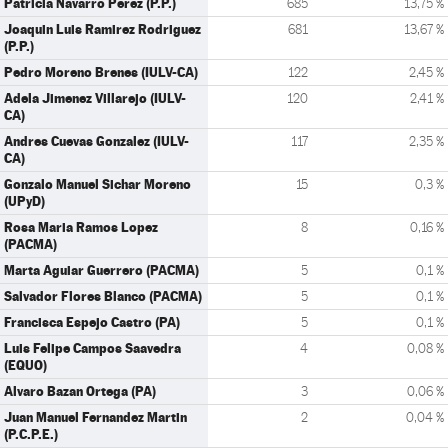
Patricia Navarro Perez (P.P.)
685
13,75 %
Joaquin Luis Ramirez Rodriguez
681
13,67 %
(P.P.)
Pedro Moreno Brenes (IULV-CA)
122
2,45 %
Adela Jimenez Villarejo (IULV-
120
2,41 %
CA)
Andres Cuevas Gonzalez (IULV-
117
2,35 %
CA)
Gonzalo Manuel Sichar Moreno
15
0,3 %
(UPyD)
Rosa Maria Ramos Lopez
8
0,16 %
(PACMA)
Marta Aguiar Guerrero (PACMA)
5
0,1 %
Salvador Flores Blanco (PACMA)
5
0,1 %
Francisca Espejo Castro (PA)
5
0,1 %
Luis Felipe Campos Saavedra
4
0,08 %
(EQUO)
Alvaro Bazan Ortega (PA)
3
0,06 %
Juan Manuel Fernandez Martin
2
0,04 %
(P.C.P.E.)