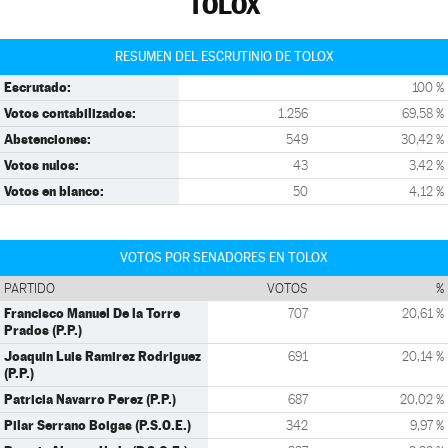
TOLOX
RESUMEN DEL ESCRUTINIO DE TOLOX
Escrutado:
100 %
Votos contabilizados:
1.256
69,58 %
Abstenciones:
549
30,42 %
Votos nulos:
43
3,42 %
Votos en blanco:
50
4,12 %
VOTOS POR SENADORES EN TOLOX
PARTIDO
VOTOS
%
Francisco Manuel De la Torre
707
20,61 %
Prados (P.P.)
Joaquin Luis Ramirez Rodriguez
691
20,14 %
(P.P.)
Patricia Navarro Perez (P.P.)
687
20,02 %
Pilar Serrano Boigas (P.S.O.E.)
342
9,97 %