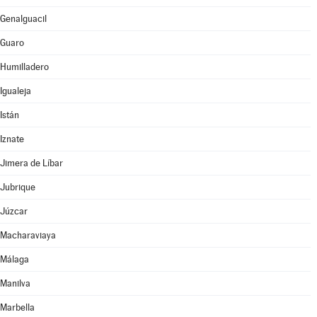
Genalguacil
Guaro
Humilladero
Igualeja
Istán
Iznate
Jimera de Líbar
Jubrique
Júzcar
Macharaviaya
Málaga
Manilva
Marbella