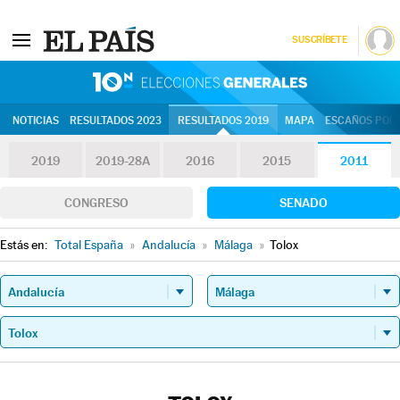
SUSCRÍBETE
10N | Eleccion
NOTICIAS
RESULTADOS 2023
RESULTADOS 2019
MAPA
ESCAÑOS POR 
2019
2019-28A
2016
2015
2011
CONGRESO
SENADO
Estás en:
Total España
»
Andalucía
»
Málaga
»
Tolox