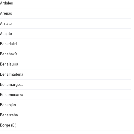
Ardales
Arenas
Arriate
Atajate
Benadalid
Benahavís
Benalauría
Benalmádena
Benamargosa
Benamocarra
Benaoján
Benarrabá
Borge (El)