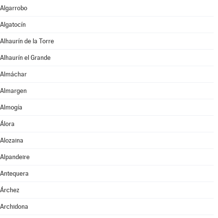
Algarrobo
Algatocín
Alhaurín de la Torre
Alhaurín el Grande
Almáchar
Almargen
Almogía
Álora
Alozaina
Alpandeire
Antequera
Árchez
Archidona