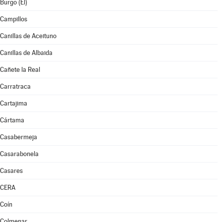
Burgo (El)
Campillos
Canillas de Aceituno
Canillas de Albaida
Cañete la Real
Carratraca
Cartajima
Cártama
Casabermeja
Casarabonela
Casares
CERA
Coín
Colmenar