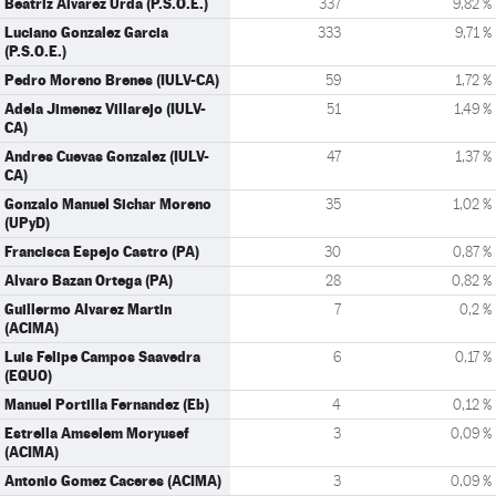
Beatriz Alvarez Urda (P.S.O.E.)
337
9,82 %
Luciano Gonzalez Garcia
333
9,71 %
(P.S.O.E.)
Pedro Moreno Brenes (IULV-CA)
59
1,72 %
Adela Jimenez Villarejo (IULV-
51
1,49 %
CA)
Andres Cuevas Gonzalez (IULV-
47
1,37 %
CA)
Gonzalo Manuel Sichar Moreno
35
1,02 %
(UPyD)
Francisca Espejo Castro (PA)
30
0,87 %
Alvaro Bazan Ortega (PA)
28
0,82 %
Guillermo Alvarez Martin
7
0,2 %
(ACIMA)
Luis Felipe Campos Saavedra
6
0,17 %
(EQUO)
Manuel Portilla Fernandez (Eb)
4
0,12 %
Estrella Amselem Moryusef
3
0,09 %
(ACIMA)
Antonio Gomez Caceres (ACIMA)
3
0,09 %