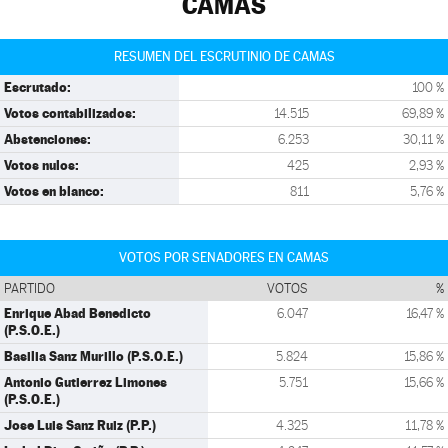
CAMAS
RESUMEN DEL ESCRUTINIO DE CAMAS
Escrutado:
100 %
Votos contabilizados:
14.515
69,89 %
Abstenciones:
6.253
30,11 %
Votos nulos:
425
2,93 %
Votos en blanco:
811
5,76 %
VOTOS POR SENADORES EN CAMAS
PARTIDO
VOTOS
%
Enrique Abad Benedicto
6.047
16,47 %
(P.S.O.E.)
Basilia Sanz Murillo (P.S.O.E.)
5.824
15,86 %
Antonio Gutierrez Limones
5.751
15,66 %
(P.S.O.E.)
Jose Luis Sanz Ruiz (P.P.)
4.325
11,78 %