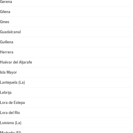
Gerena
Gilena
Gines
Guadalcanal
Guillena
Herrera
Huévar del Aljarafe
Isla Mayor
Lantejuela (La)
Lebrija
Lora de Estepa
Lora del Río
Luisiana (La)
Madroño (El)