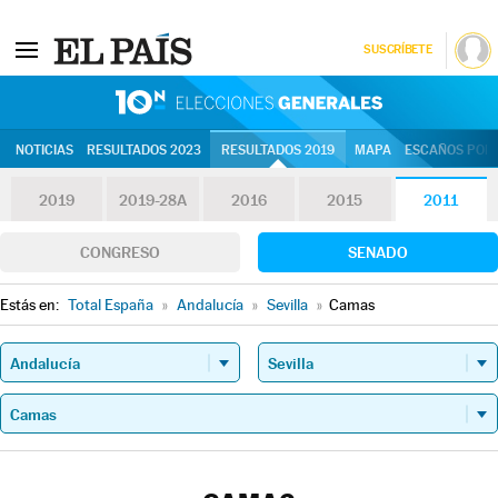
SUSCRÍBETE
10N | Eleccion
NOTICIAS
RESULTADOS 2023
RESULTADOS 2019
MAPA
ESCAÑOS POR 
2019
2019-28A
2016
2015
2011
CONGRESO
SENADO
Estás en:
Total España
»
Andalucía
»
Sevilla
»
Camas