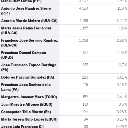
Isabel Diaz Cutiño (P.P.)
4.247
11,57 %
Antonio Jose Ramirez Sierra
4.150
11,3 %
(P.P.)
Antonio Martin Melero (IULV-CA)
1.189
3,24 %
Maria Jesus Reina Fernandez
1.155
3,15 %
(IULV-CA)
Francisco Jose Serrano Ramirez
1.058
2,88 %
(IULV-CA)
Francisco Doncel Campos
791
2,15 %
(UPyD)
Jose Francisco Zapico Berdugo
257
0,7 %
(PA)
Dolores Pascual Gonzalez (PA)
223
0,61 %
Francisco Jose Benitez de la
175
0,48 %
Lama (PA)
Margarita Jimenez Mora (EQUO)
152
0,41 %
Juan Maestre Alfonso (EQUO)
110
0,3 %
Concepcion Tello Martin (Eb)
104
0,28 %
Maria Teresa Rojo Lopez (EQUO)
94
0,26 %
Jorge Luis Francisco Gil
33
0,09 %