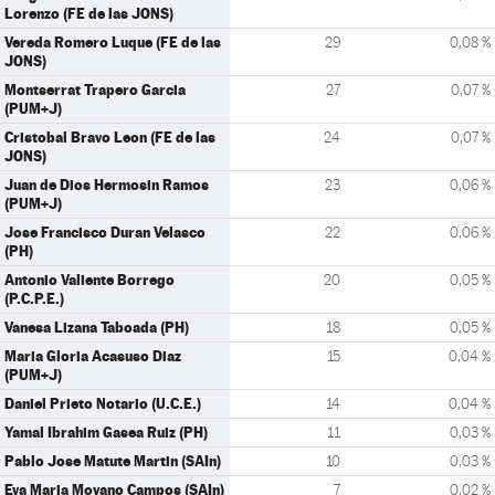
Lorenzo (FE de las JONS)
Vereda Romero Luque (FE de las
29
0,08 %
JONS)
Montserrat Trapero Garcia
27
0,07 %
(PUM+J)
Cristobal Bravo Leon (FE de las
24
0,07 %
JONS)
Juan de Dios Hermosin Ramos
23
0,06 %
(PUM+J)
Jose Francisco Duran Velasco
22
0,06 %
(PH)
Antonio Valiente Borrego
20
0,05 %
(P.C.P.E.)
Vanesa Lizana Taboada (PH)
18
0,05 %
Maria Gloria Acasuso Diaz
15
0,04 %
(PUM+J)
Daniel Prieto Notario (U.C.E.)
14
0,04 %
Yamal Ibrahim Gasea Ruiz (PH)
11
0,03 %
Pablo Jose Matute Martin (SAIn)
10
0,03 %
Eva Maria Moyano Campos (SAIn)
7
0,02 %