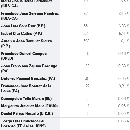
Maria Jesus Reina Fernandez
736
8,5 %
(IULV-CA)
Francisco Jose Serrano Ramirez
732
8,45 %
(IULV-CA)
Jose Luis Sanz Ruiz (P.P.)
551
6,36 %
Isabel Diaz Cutiño (P.P.)
532
6,14 %
Antonio Jose Ramirez Sierra
528
6,1 %
(P.P.)
Francisco Doncel Campos
40
0,46 %
(UPyD)
Jose Francisco Zapico Berdugo
33
0,38 %
(PA)
Dolores Pascual Gonzalez (PA)
30
0,35 %
Francisco Jose Benitez de la
27
0,31 %
Lama (PA)
Concepcion Tello Martin (Eb)
5
0,06 %
Margarita Jimenez Mora (EQUO)
4
0,05 %
Daniel Prieto Notario (U.C.E.)
3
0,03 %
Jorge Luis Francisco Gil
3
0,03 %
Lorenzo (FE de las JONS)