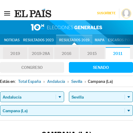
SUSCRÍBETE
10N | Eleccion
NOTICIAS
RESULTADOS 2023
RESULTADOS 2019
MAPA
ESCAÑOS POR 
2019
2019-28A
2016
2015
2011
CONGRESO
SENADO
Estás en:
Total España
»
Andalucía
»
Sevilla
»
Campana (La)