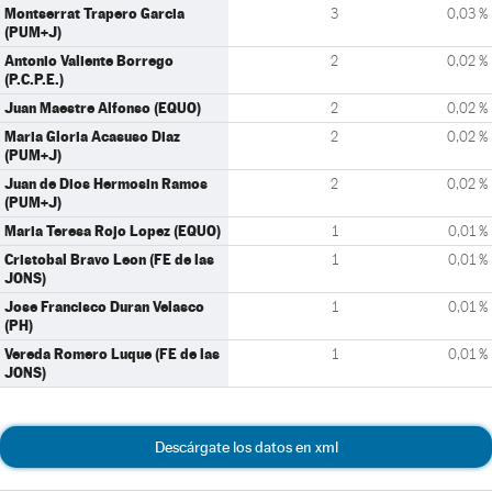
Montserrat Trapero Garcia
3
0,03 %
(PUM+J)
Antonio Valiente Borrego
2
0,02 %
(P.C.P.E.)
Juan Maestre Alfonso (EQUO)
2
0,02 %
Maria Gloria Acasuso Diaz
2
0,02 %
(PUM+J)
Juan de Dios Hermosin Ramos
2
0,02 %
(PUM+J)
Maria Teresa Rojo Lopez (EQUO)
1
0,01 %
Cristobal Bravo Leon (FE de las
1
0,01 %
JONS)
Jose Francisco Duran Velasco
1
0,01 %
(PH)
Vereda Romero Luque (FE de las
1
0,01 %
JONS)
Descárgate los datos en xml