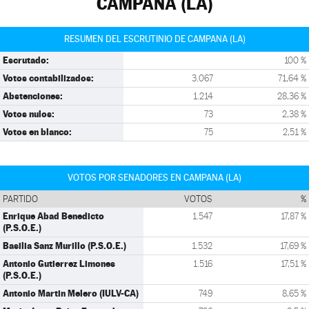
CAMPANA (LA)
RESUMEN DEL ESCRUTINIO DE CAMPANA (LA)
Escrutado:
100 %
Votos contabilizados:
3.067
71,64 %
Abstenciones:
1.214
28,36 %
Votos nulos:
73
2,38 %
Votos en blanco:
75
2,51 %
VOTOS POR SENADORES EN CAMPANA (LA)
PARTIDO
VOTOS
%
Enrique Abad Benedicto
1.547
17,87 %
(P.S.O.E.)
Basilia Sanz Murillo (P.S.O.E.)
1.532
17,69 %
Antonio Gutierrez Limones
1.516
17,51 %
(P.S.O.E.)
Antonio Martin Melero (IULV-CA)
749
8,65 %