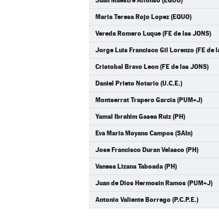
Juan Maestre Alfonso (EQUO)
Maria Teresa Rojo Lopez (EQUO)
Vereda Romero Luque (FE de las JONS)
Jorge Luis Francisco Gil Lorenzo (FE de 
Cristobal Bravo Leon (FE de las JONS)
Daniel Prieto Notario (U.C.E.)
Montserrat Trapero Garcia (PUM+J)
Yamal Ibrahim Gasea Ruiz (PH)
Eva Maria Moyano Campos (SAIn)
Jose Francisco Duran Velasco (PH)
Vanesa Lizana Taboada (PH)
Juan de Dios Hermosin Ramos (PUM+J)
Antonio Valiente Borrego (P.C.P.E.)