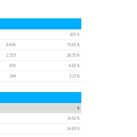
100 %
6.494
73,65 %
2.323
26,35 %
300
4,62 %
194
3,13 %
%
14,81 %
14,69 %