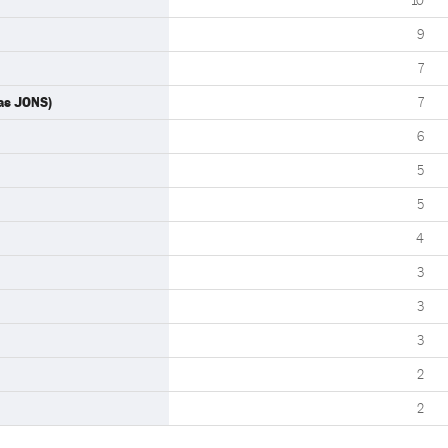
10
9
7
las JONS)
7
6
5
5
4
3
3
3
2
2