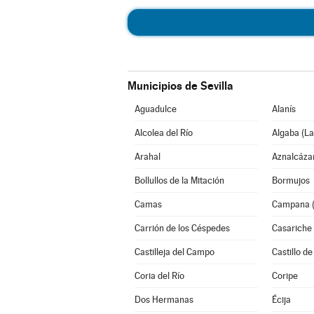
Municipios de Sevilla
Aguadulce
Alanís
Alcolea del Río
Algaba (La
Arahal
Aznalcáza
Bollullos de la Mitación
Bormujos
Camas
Campana (
Carrión de los Céspedes
Casariche
Castilleja del Campo
Castillo de
Coria del Río
Coripe
Dos Hermanas
Écija