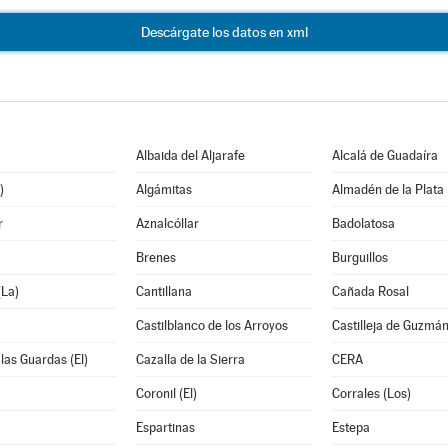
Descárgate los datos en xml
Albaida del Aljarafe
Alcalá de Guadaíra
)
Algámitas
Almadén de la Plata
r
Aznalcóllar
Badolatosa
Brenes
Burguillos
La)
Cantillana
Cañada Rosal
Castilblanco de los Arroyos
Castilleja de Guzmá
 las Guardas (El)
Cazalla de la Sierra
CERA
Coronil (El)
Corrales (Los)
Espartinas
Estepa