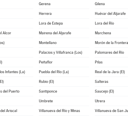
Gerena
Gilena
Herrera
Huévar del Aljarafe
Lora de Estepa
Lora del Río
l Alcor
Mairena del Aljarafe
Marchena
os)
Montellano
Morón de la Fronter
Palacios y Villafranca (Los)
Palomares del Río
l)
Peñaflor
Pilas
los Infantes (La)
Puebla del Río (La)
Real de la Jara (El)
El)
Rubio (El)
Salteras
s del Puerto
Santiponce
Saucejo (El)
Umbrete
Utrera
del Ariscal
Villanueva del Río y Minas
Villanueva de San J