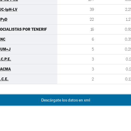
UC-IpH-LV
39
2,2
UPyD
22
1,2
OCIALISTAS POR TENERIF
16
0,9
ANC
6
0,3
PUM+J
5
0,2
.C.P.E.
3
0,1
PACMA
3
0,1
.C.E.
2
0,1
Descárgate los datos en xml