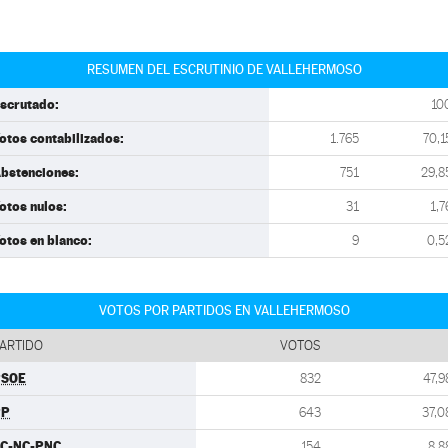
RESUMEN DEL ESCRUTINIO DE VALLEHERMOSO
scrutado:
10
otos contabilizados:
1.765
70,1
bstenciones:
751
29,8
otos nulos:
31
1,7
otos en blanco:
9
0,5
VOTOS POR PARTIDOS EN VALLEHERMOSO
ARTIDO
VOTOS
PSOE
832
47,9
PP
643
37,0
C-NC-PNC
154
8,8