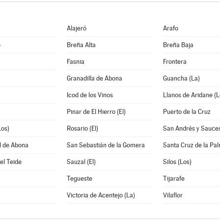
Alajeró
Arafo
o
Breña Alta
Breña Baja
Fasnia
Frontera
Granadilla de Abona
Guancha (La)
Icod de los Vinos
Llanos de Aridane (L
Pinar de El Hierro (El)
Puerto de la Cruz
Los)
Rosario (El)
San Andrés y Sauce
l de Abona
San Sebastián de la Gomera
Santa Cruz de la Pa
el Teide
Sauzal (El)
Silos (Los)
Tegueste
Tijarafe
Victoria de Acentejo (La)
Vilaflor