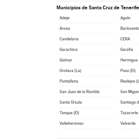
Municipios de Santa Cruz de Tenerife
Adeje
Agulo
Arona
Barlovent
Candelaria
CERA
Garachico
Garafía
Güímar
Hermigua
Orotava (La)
Paso (El)
Puntallana
Realejos (
San Juan de la Rambla
San Migue
Santa Úrsula
Santiago d
Tanque (El)
Tazacorte
Vallehermoso
Valverde