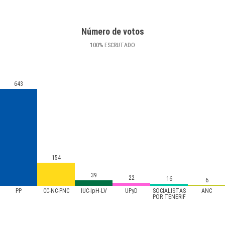
Número de votos
100
%
ESCRUTADO
643
154
39
22
16
6
PP
CC-NC-PNC
IUC-IpH-LV
UPyD
SOCIALISTAS
ANC
POR TENERIF