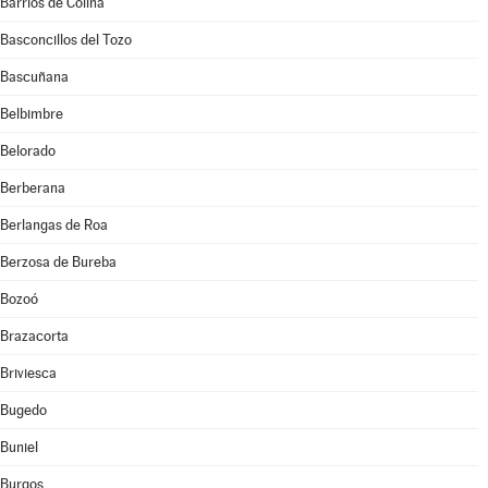
Barrios de Colina
Basconcillos del Tozo
Bascuñana
Belbimbre
Belorado
Berberana
Berlangas de Roa
Berzosa de Bureba
Bozoó
Brazacorta
Briviesca
Bugedo
Buniel
Burgos