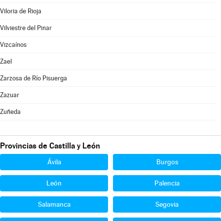
Viloria de Rioja
Vilviestre del Pinar
Vizcaínos
Zael
Zarzosa de Río Pisuerga
Zazuar
Zuñeda
Provincias de Castilla y León
Ávila
Burgos
León
Palencia
Salamanca
Segovia