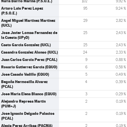
Nuria Barrio Marina (P.S.O.E.)
102
9,92 %
Arturo Luis Perez Lopez
95
9,24 %
(P.S.O.E.)
Angel Miguel Martinez Martinez
29
2,82 %
(IUCL)
Jose Javier Lomas Fernandez de
25
2,43 %
la Cuesta (UPyD)
Casto Garcia Gonzalez (IUCL)
25
2,43 %
Casandra Gonzalez Alonso (IUCL)
24
2,33 %
Juan Carlos Garcia Perez (PCAL)
9
0,88 %
Rosario Gutierrez Garcia (EQUO)
6
0,58 %
Jose Casado Vadillo (EQUO)
5
0,49 %
Begoña Hermosilla Alvarez
4
0,39 %
(PCAL)
Jose Maria Elena Blanco (EQUO)
3
0,29 %
Alejandro Represa Martin
2
0,19 %
(PUM+J)
Jose Ignacio Delgado Palacios
2
0,19 %
(PCAL)
Alexis Perez Arribas (PACMA)
2
0,19 %