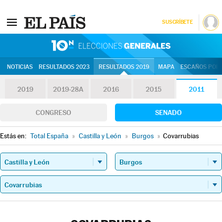
SUSCRÍBETE
10N | Eleccion
NOTICIAS
RESULTADOS 2023
RESULTADOS 2019
MAPA
ESCAÑOS POR 
2019
2019-28A
2016
2015
2011
CONGRESO
SENADO
Estás en:
Total España
»
Castilla y León
»
Burgos
»
Covarrubias