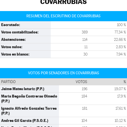
COVARRUBIAS
RESUMEN DEL ESCRUTINIO DE COVARRUBIAS
Escrutado:
100 %
Votos contabilizados:
389
77,34 %
Abstenciones:
114
22,66 %
Votos nulos:
11
2,83 %
Votos en blanco:
30
7,94 %
VOTOS POR SENADORES EN COVARRUBIAS
PARTIDO
VOTOS
%
Jaime Mateu Isturiz (P.P.)
196
19,07 %
Maria Begoña Contreras Olmedo
184
17,9 %
(P.P.)
Ignacio Alfredo Gonzalez Torres
181
17,61 %
(P.P.)
Andres Gil Garcia (P.S.O.E.)
104
10,12 %