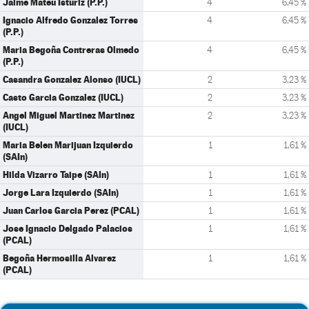
Jaime Mateu Isturiz (P.P.)
4
6,45 %
Ignacio Alfredo Gonzalez Torres
4
6,45 %
(P.P.)
Maria Begoña Contreras Olmedo
4
6,45 %
(P.P.)
Casandra Gonzalez Alonso (IUCL)
2
3,23 %
Casto Garcia Gonzalez (IUCL)
2
3,23 %
Angel Miguel Martinez Martinez
2
3,23 %
(IUCL)
Maria Belen Marijuan Izquierdo
1
1,61 %
(SAIn)
Hilda Vizarro Taipe (SAIn)
1
1,61 %
Jorge Lara Izquierdo (SAIn)
1
1,61 %
Juan Carlos Garcia Perez (PCAL)
1
1,61 %
Jose Ignacio Delgado Palacios
1
1,61 %
(PCAL)
Begoña Hermosilla Alvarez
1
1,61 %
(PCAL)