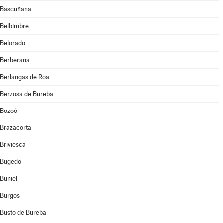
Bascuñana
Belbimbre
Belorado
Berberana
Berlangas de Roa
Berzosa de Bureba
Bozoó
Brazacorta
Briviesca
Bugedo
Buniel
Burgos
Busto de Bureba