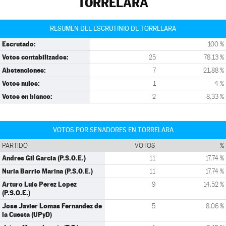
TORRELARA
RESUMEN DEL ESCRUTINIO DE TORRELARA
Escrutado:
100 %
Votos contabilizados:
25
78,13 %
Abstenciones:
7
21,88 %
Votos nulos:
1
4 %
Votos en blanco:
2
8,33 %
VOTOS POR SENADORES EN TORRELARA
PARTIDO
VOTOS
%
Andres Gil Garcia (P.S.O.E.)
11
17,74 %
Nuria Barrio Marina (P.S.O.E.)
11
17,74 %
Arturo Luis Perez Lopez
9
14,52 %
(P.S.O.E.)
Jose Javier Lomas Fernandez de
5
8,06 %
la Cuesta (UPyD)