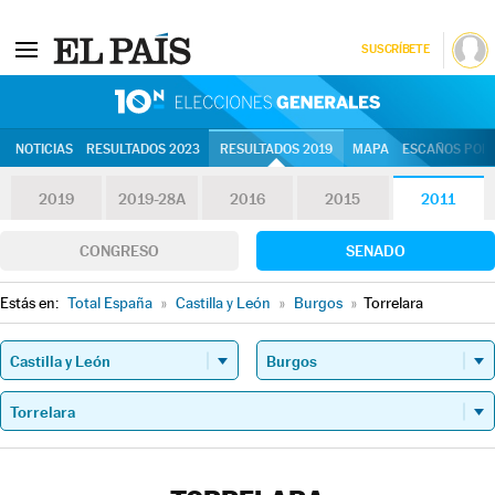
SUSCRÍBETE
10N | Eleccion
NOTICIAS
RESULTADOS 2023
RESULTADOS 2019
MAPA
ESCAÑOS POR 
2019
2019-28A
2016
2015
2011
CONGRESO
SENADO
Estás en:
Total España
»
Castilla y León
»
Burgos
»
Torrelara