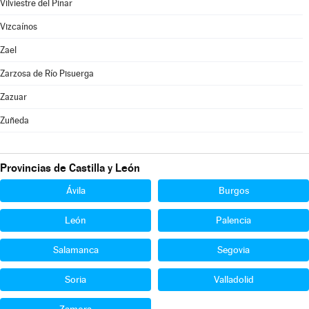
Vilviestre del Pinar
Vizcaínos
Zael
Zarzosa de Río Pisuerga
Zazuar
Zuñeda
Provincias de Castilla y León
Ávila
Burgos
León
Palencia
Salamanca
Segovia
Soria
Valladolid