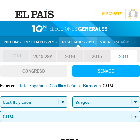
SUSCRÍBETE
10N | Eleccion
NOTICIAS
RESULTADOS 2023
RESULTADOS 2019
MAPA
ESCAÑOS POR 
2019
2019-28A
2016
2015
2011
CONGRESO
SENADO
Estás en:
Total España
»
Castilla y León
»
Burgos
»
CERA