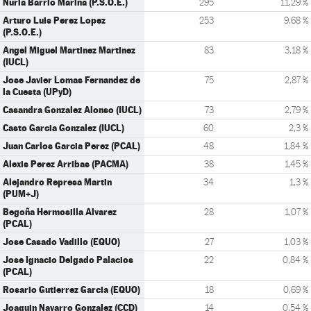
Nuria Barrio Marina (P.S.O.E.)
295
11,29 %
Arturo Luis Perez Lopez
253
9,68 %
(P.S.O.E.)
Angel Miguel Martinez Martinez
83
3,18 %
(IUCL)
Jose Javier Lomas Fernandez de
75
2,87 %
la Cuesta (UPyD)
Casandra Gonzalez Alonso (IUCL)
73
2,79 %
Casto Garcia Gonzalez (IUCL)
60
2,3 %
Juan Carlos Garcia Perez (PCAL)
48
1,84 %
Alexis Perez Arribas (PACMA)
38
1,45 %
Alejandro Represa Martin
34
1,3 %
(PUM+J)
Begoña Hermosilla Alvarez
28
1,07 %
(PCAL)
Jose Casado Vadillo (EQUO)
27
1,03 %
Jose Ignacio Delgado Palacios
22
0,84 %
(PCAL)
Rosario Gutierrez Garcia (EQUO)
18
0,69 %
Joaquin Navarro Gonzalez (CCD)
14
0,54 %