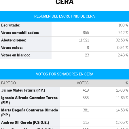
CERA
RESUMEN DEL ESCRUTINIO DE CERA
Escrutado:
100 %
Votos contabilizados:
955
7,42 %
Abstenciones:
11.921
92,58 %
Votos nulos:
9
0,94 %
Votos en blanco:
23
2,43 %
VOTOS POR SENADORES EN CERA
PARTIDO
VOTOS
%
Jaime Mateu Isturiz (P.P.)
419
16,03 %
Ignacio Alfredo Gonzalez Torres
383
14,65 %
(P.P.)
Maria Begoña Contreras Olmedo
381
14,58 %
(P.P.)
Andres Gil Garcia (P.S.O.E.)
315
12,05 %