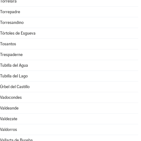
Torrelara
Torrepadre
Torresandino
Tórtoles de Esgueva
Tosantos
Trespaderne
Tubilla del Agua
Tubilla del Lago
Úrbel del Castillo
Vadocondes
Valdeande
Valdezate
Valdorros
Vallarta de Bureba