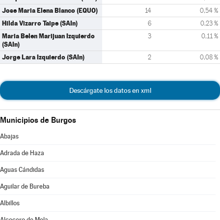
Jose Maria Elena Blanco (EQUO)
14
0,54 %
Hilda Vizarro Taipe (SAIn)
6
0,23 %
Maria Belen Marijuan Izquierdo
3
0,11 %
(SAIn)
Jorge Lara Izquierdo (SAIn)
2
0,08 %
Descárgate los datos en xml
Municipios de Burgos
Abajas
Adrada de Haza
Aguas Cándidas
Aguilar de Bureba
Albillos
Alcocero de Mola