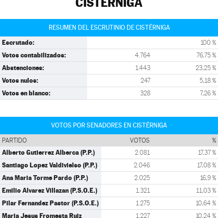
CISTÉRNIGA
RESUMEN DEL ESCRUTINIO DE CISTÉRNIGA
Escrutado:
100 %
Votos contabilizados:
4.764
76,75 %
Abstenciones:
1.443
23,25 %
Votos nulos:
247
5,18 %
Votos en blanco:
328
7,26 %
VOTOS POR SENADORES EN CISTÉRNIGA
PARTIDO
VOTOS
%
Alberto Gutierrez Alberca (P.P.)
2.081
17,37 %
Santiago Lopez Valdivielso (P.P.)
2.046
17,08 %
Ana Maria Torme Pardo (P.P.)
2.025
16,9 %
Emilio Alvarez Villazan (P.S.O.E.)
1.321
11,03 %
Pilar Fernandez Pastor (P.S.O.E.)
1.275
10,64 %
Maria Jesus Fromesta Ruiz
1.227
10,24 %