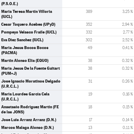
(P.S.O.E.)
Maria Teresa Martin Villoria
389
3,25 %
(IUCL)
Cesar Toquero Acebes (UPyD)
352
2,94 %
Pompeyo Velasco Fraile (IUCL)
332
2,77 %
Eva Diez Sanchez (IUCL)
302
2,52 %
Maria Jesus Bocos Bocos
49
0,41 %
(PACMA)
Martin Alonso Elia (EQUO)
38
0,32 %
Maria Jesus De la Fuente Guitart
38
0,32 %
(PUM+J)
Jose Ignacio Moratinos Delgado
31
0,26 %
(U.R.C.L.)
Maria Lourdes Garcia Cela
19
0,16 %
(U.R.C.L.)
Anastasio Rodriguez Martin (FE
18
0,15 %
de las JONS)
Jose Luis Arranz Arranz (D.N.)
17
0,14 %
Marcos Malaga Alonso (D.N.)
13
0,11 %