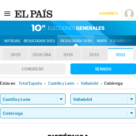
SUSCRÍBETE
10N | Eleccion
NOTICIAS
RESULTADOS 2023
RESULTADOS 2019
MAPA
ESCAÑOS POR 
2019
2019-28A
2016
2015
2011
CONGRESO
SENADO
Estás en:
Total España
»
Castilla y León
»
Valladolid
»
Cistérniga