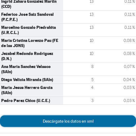
Ingrid Zahara Gonzalez Martin
13
0,11 %
(CCD)
Federico Jose Saiz Sandoval
13
0,11 %
(P.C.P.E.)
Marcelino Gonzalo Piedrahita
13
0,11 %
(U.R.C.L.)
Maria Cristina Lorenzo Pau (FE
10
0,08 %
de las JONS)
Jezabel Redondo Rodriguez
10
0,08 %
(D.N.)
Ana Maria Sanchez Velasco
8
0,07 %
(SAIn)
Diego Velicia Miranda (SAIn)
5
0,04 %
Maria Jesus Herrero Garcia
4
0,03 %
(SAIn)
Pedro Perez Chico (U.C.E.)
3
0,03 %
Descárgate los datos en xml