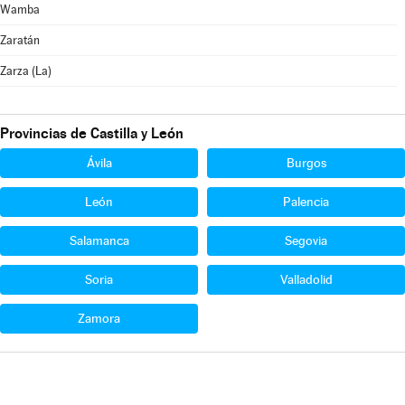
Wamba
Zaratán
Zarza (La)
Provincias de Castilla y León
Ávila
Burgos
León
Palencia
Salamanca
Segovia
Soria
Valladolid
Zamora