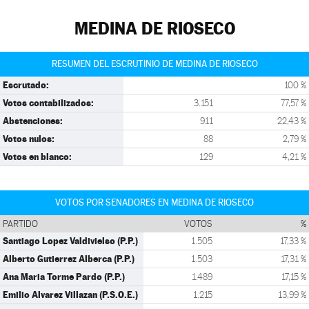
MEDINA DE RIOSECO
RESUMEN DEL ESCRUTINIO DE MEDINA DE RIOSECO
Escrutado:
100 %
Votos contabilizados:
3.151
77,57 %
Abstenciones:
911
22,43 %
Votos nulos:
88
2,79 %
Votos en blanco:
129
4,21 %
VOTOS POR SENADORES EN MEDINA DE RIOSECO
PARTIDO
VOTOS
%
Santiago Lopez Valdivielso (P.P.)
1.505
17,33 %
Alberto Gutierrez Alberca (P.P.)
1.503
17,31 %
Ana Maria Torme Pardo (P.P.)
1.489
17,15 %
Emilio Alvarez Villazan (P.S.O.E.)
1.215
13,99 %