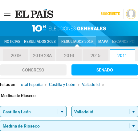
SUSCRÍBETE
10N | Eleccion
NOTICIAS
RESULTADOS 2023
RESULTADOS 2019
MAPA
ESCAÑOS POR 
2019
2019-28A
2016
2015
2011
CONGRESO
SENADO
Estás en:
Total España
»
Castilla y León
»
Valladolid
»
Medina de Rioseco