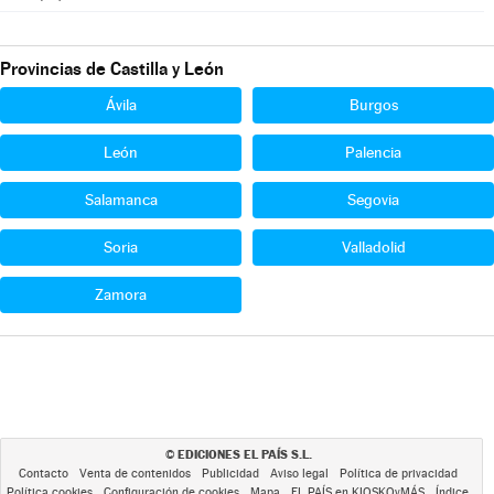
Provincias de Castilla y León
Ávila
Burgos
León
Palencia
Salamanca
Segovia
Soria
Valladolid
Zamora
EDICIONES EL PAÍS S.L.
©
Contacto
Venta de contenidos
Publicidad
Aviso legal
Política de privacidad
Política cookies
Configuración de cookies
Mapa
EL PAÍS en KIOSKOyMÁS
Índice