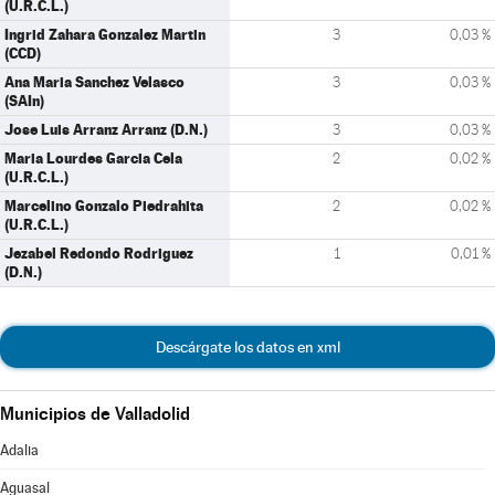
(U.R.C.L.)
Ingrid Zahara Gonzalez Martin
3
0,03 %
(CCD)
Ana Maria Sanchez Velasco
3
0,03 %
(SAIn)
Jose Luis Arranz Arranz (D.N.)
3
0,03 %
Maria Lourdes Garcia Cela
2
0,02 %
(U.R.C.L.)
Marcelino Gonzalo Piedrahita
2
0,02 %
(U.R.C.L.)
Jezabel Redondo Rodriguez
1
0,01 %
(D.N.)
Descárgate los datos en xml
Municipios de Valladolid
Adalia
Aguasal