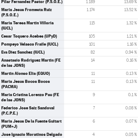
Pilar Fernandez Pastor (P.S.O.E.)
1.189
13,69 %
Maria Jesus Fromesta Ruiz
1.174
13,52 %
(P.S.O.E.)
Maria Teresa Martin Villoria
115
1,32 %
(IUCL)
Cesar Toquero Acebes (UPyD)
105
1,21 %
Pompeyo Velasco Fraile (IUCL)
101
1,16 %
Eva Diez Sanchez (IUCL)
82
0,94 %
Anastasio Rodriguez Martin (FE
14
0,16 %
de las JONS)
Martin Alonso Elia (EQUO)
11
0,13 %
Maria Jesus Bocos Bocos
11
0,13 %
(PACMA)
Maria Cristina Lorenzo Pau (FE
9
0,1 %
de las JONS)
Federico Jose Saiz Sandoval
7
0,08 %
(P.C.P.E.)
Maria Jesus De la Fuente Guitart
6
0,07 %
(PUM+J)
Jose Ignacio Moratinos Delgado
4
0,05 %