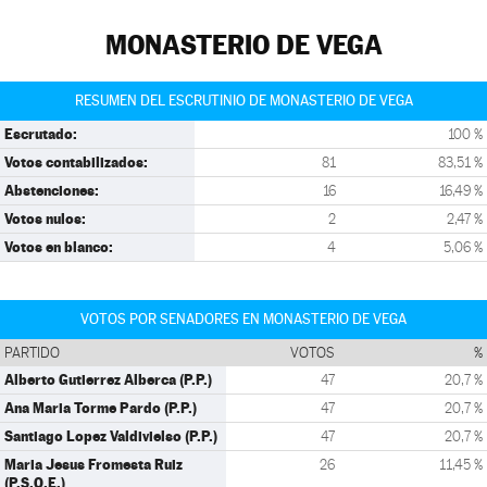
MONASTERIO DE VEGA
RESUMEN DEL ESCRUTINIO DE MONASTERIO DE VEGA
Escrutado:
100 %
Votos contabilizados:
81
83,51 %
Abstenciones:
16
16,49 %
Votos nulos:
2
2,47 %
Votos en blanco:
4
5,06 %
VOTOS POR SENADORES EN MONASTERIO DE VEGA
PARTIDO
VOTOS
%
Alberto Gutierrez Alberca (P.P.)
47
20,7 %
Ana Maria Torme Pardo (P.P.)
47
20,7 %
Santiago Lopez Valdivielso (P.P.)
47
20,7 %
Maria Jesus Fromesta Ruiz
26
11,45 %
(P.S.O.E.)