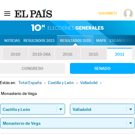
SUSCRÍBETE
10N | Eleccion
NOTICIAS
RESULTADOS 2023
RESULTADOS 2019
MAPA
ESCAÑOS POR 
2019
2019-28A
2016
2015
2011
CONGRESO
SENADO
Estás en:
Total España
»
Castilla y León
»
Valladolid
»
Monasterio de Vega