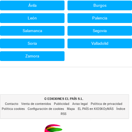
Ávila
Burgos
León
Palencia
Salamanca
Segovia
Soria
Valladolid
Zamora
EDICIONES EL PAÍS S.L.
©
Contacto
Venta de contenidos
Publicidad
Aviso legal
Política de privacidad
Política cookies
Configuración de cookies
Mapa
EL PAÍS en KIOSKOyMÁS
Índice
RSS