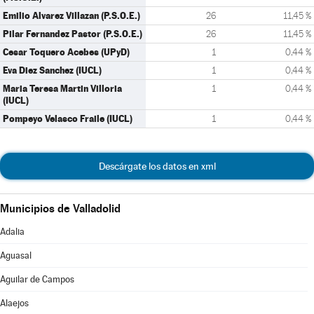
Emilio Alvarez Villazan (P.S.O.E.)
26
11,45 %
Pilar Fernandez Pastor (P.S.O.E.)
26
11,45 %
Cesar Toquero Acebes (UPyD)
1
0,44 %
Eva Diez Sanchez (IUCL)
1
0,44 %
Maria Teresa Martin Villoria
1
0,44 %
(IUCL)
Pompeyo Velasco Fraile (IUCL)
1
0,44 %
Descárgate los datos en xml
Municipios de Valladolid
Adalia
Aguasal
Aguilar de Campos
Alaejos