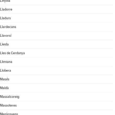
Linyola
Lladorre
Lladurs
Llardecans
Llavorsí
Lleida
Lles de Cerdanya
Llimiana
Llobera
Maials
Maldà
Massalcoreig
Massoteres
Menàrguens