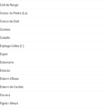
Coll de Nargó
Coma i la Pedra (La)
Conca de Dalt
Corbins
Cubells
Espluga Calba (L')
Espot
Estamariu
Estaràs
Esterri d'Àneu
Esterri de Cardós
Farrera
Fígols i Alinyà