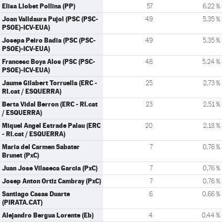
Elisa Llobet Pollina (PP)
57
6,22 %
Joan Valldaura Pujol (PSC (PSC-
49
5,35 %
PSOE)-ICV-EUA)
Josepa Peiro Badia (PSC (PSC-
49
5,35 %
PSOE)-ICV-EUA)
Francesc Boya Alos (PSC (PSC-
48
5,24 %
PSOE)-ICV-EUA)
Jaume Gilabert Torruella (ERC -
25
2,73 %
RI.cat / ESQUERRA)
Berta Vidal Berron (ERC - RI.cat
23
2,51 %
/ ESQUERRA)
Miquel Angel Estrade Palau (ERC
20
2,18 %
- RI.cat / ESQUERRA)
Maria del Carmen Sabater
7
0,76 %
Brunet (PxC)
Juan Jose Vilaseca Garcia (PxC)
7
0,76 %
Josep Anton Ortiz Cambray (PxC)
7
0,76 %
Santiago Casas Duarte
6
0,66 %
(PIRATA.CAT)
Alejandro Bergua Lorente (Eb)
4
0,44 %