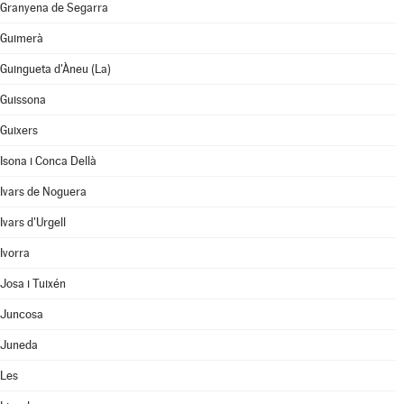
Granyena de Segarra
Guimerà
Guingueta d'Àneu (La)
Guissona
Guixers
Isona i Conca Dellà
Ivars de Noguera
Ivars d'Urgell
Ivorra
Josa i Tuixén
Juncosa
Juneda
Les