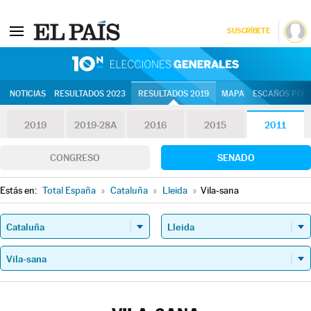
SUSCRÍBETE
10N | Eleccion
NOTICIAS
RESULTADOS 2023
RESULTADOS 2019
MAPA
ESCAÑOS POR 
2019
2019-28A
2016
2015
2011
CONGRESO
SENADO
Estás en:
Total España
»
Cataluña
»
Lleida
»
Vila-sana