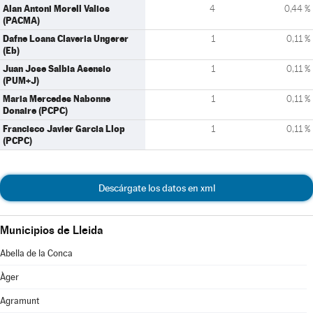
Alan Antoni Morell Valios
4
0,44 %
(PACMA)
Dafne Loana Claveria Ungerer
1
0,11 %
(Eb)
Juan Jose Salbia Asensio
1
0,11 %
(PUM+J)
Maria Mercedes Nabonne
1
0,11 %
Donaire (PCPC)
Francisco Javier Garcia Llop
1
0,11 %
(PCPC)
Descárgate los datos en xml
Municipios de Lleida
Abella de la Conca
Àger
Agramunt