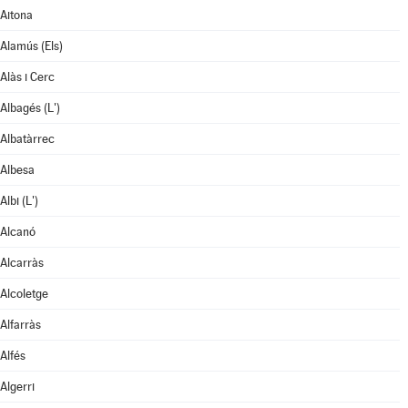
Aitona
Alamús (Els)
Alàs i Cerc
Albagés (L')
Albatàrrec
Albesa
Albi (L')
Alcanó
Alcarràs
Alcoletge
Alfarràs
Alfés
Algerri