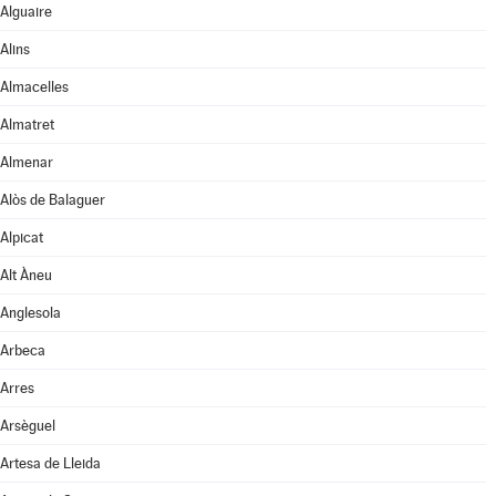
Alguaire
Alins
Almacelles
Almatret
Almenar
Alòs de Balaguer
Alpicat
Alt Àneu
Anglesola
Arbeca
Arres
Arsèguel
Artesa de Lleida