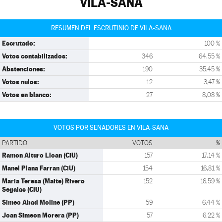
VILA-SANA
RESUMEN DEL ESCRUTINIO DE VILA-SANA
Escrutado:
100 %
Votos contabilizados:
346
64,55 %
Abstenciones:
190
35,45 %
Votos nulos:
12
3,47 %
Votos en blanco:
27
8,08 %
VOTOS POR SENADORES EN VILA-SANA
PARTIDO
VOTOS
%
Ramon Alturo Lloan (CiU)
157
17,14 %
Manel Plana Farran (CiU)
154
16,81 %
Maria Teresa (Maite) Rivero
152
16,59 %
Segalas (CiU)
Simeo Abad Moline (PP)
59
6,44 %
Joan Simeon Morera (PP)
57
6,22 %