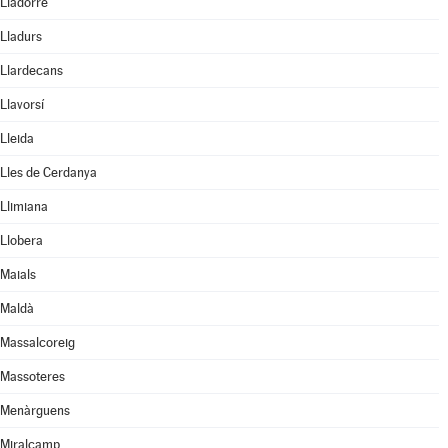
Lladorre
Lladurs
Llardecans
Llavorsí
Lleida
Lles de Cerdanya
Llimiana
Llobera
Maials
Maldà
Massalcoreig
Massoteres
Menàrguens
Miralcamp