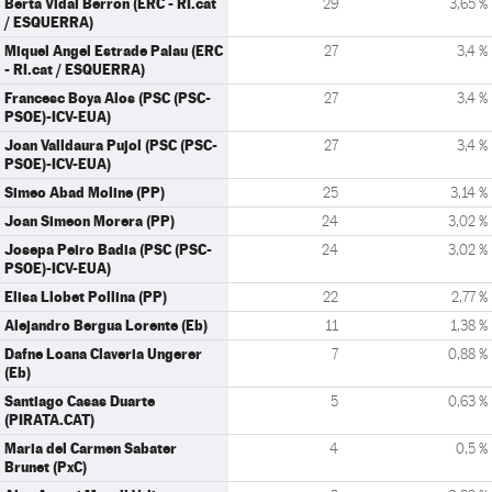
Berta Vidal Berron (ERC - RI.cat
29
3,65 %
/ ESQUERRA)
Miquel Angel Estrade Palau (ERC
27
3,4 %
- RI.cat / ESQUERRA)
Francesc Boya Alos (PSC (PSC-
27
3,4 %
PSOE)-ICV-EUA)
Joan Valldaura Pujol (PSC (PSC-
27
3,4 %
PSOE)-ICV-EUA)
Simeo Abad Moline (PP)
25
3,14 %
Joan Simeon Morera (PP)
24
3,02 %
Josepa Peiro Badia (PSC (PSC-
24
3,02 %
PSOE)-ICV-EUA)
Elisa Llobet Pollina (PP)
22
2,77 %
Alejandro Bergua Lorente (Eb)
11
1,38 %
Dafne Loana Claveria Ungerer
7
0,88 %
(Eb)
Santiago Casas Duarte
5
0,63 %
(PIRATA.CAT)
Maria del Carmen Sabater
4
0,5 %
Brunet (PxC)