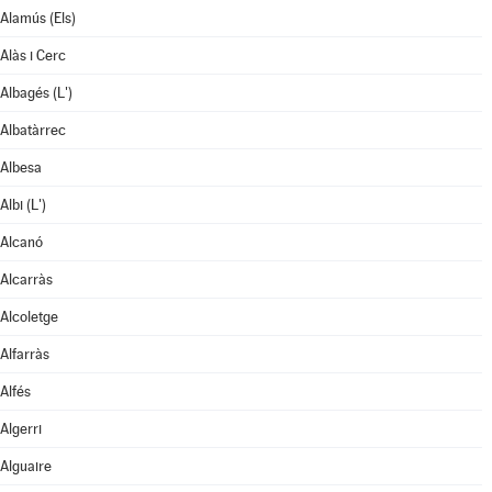
Alamús (Els)
Alàs i Cerc
Albagés (L')
Albatàrrec
Albesa
Albi (L')
Alcanó
Alcarràs
Alcoletge
Alfarràs
Alfés
Algerri
Alguaire