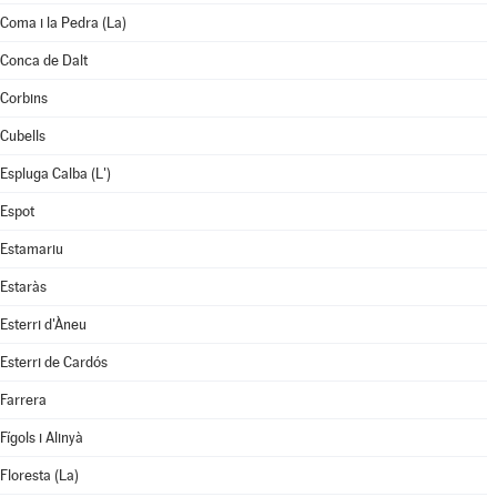
Coma i la Pedra (La)
Conca de Dalt
Corbins
Cubells
Espluga Calba (L')
Espot
Estamariu
Estaràs
Esterri d'Àneu
Esterri de Cardós
Farrera
Fígols i Alinyà
Floresta (La)