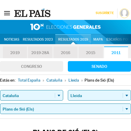
SUSCRÍBETE
10N | Eleccion
NOTICIAS
RESULTADOS 2023
RESULTADOS 2019
MAPA
ESCAÑOS POR 
2019
2019-28A
2016
2015
2011
CONGRESO
SENADO
Estás en:
Total España
»
Cataluña
»
Lleida
»
Plans de Sió (Els)