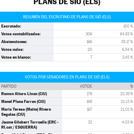
PLANS DE SIÓ (ELS)
RESUMEN DEL ESCRUTINIO DE PLANS DE SIÓ (ELS)
Escrutado:
100 %
Votos contabilizados:
306
64,83 %
Abstenciones:
166
35,17 %
Votos nulos:
20
6,54 %
Votos en blanco:
7
2,45 %
VOTOS POR SENADORES EN PLANS DE SIÓ (ELS)
PARTIDO
VOTOS
%
Ramon Alturo Lloan (CiU)
178
22,39 %
Manel Plana Farran (CiU)
168
21,13 %
Maria Teresa (Maite) Rivero
167
21,01 %
Segalas (CiU)
Jaume Gilabert Torruella (ERC -
32
4,03 %
RI.cat / ESQUERRA)