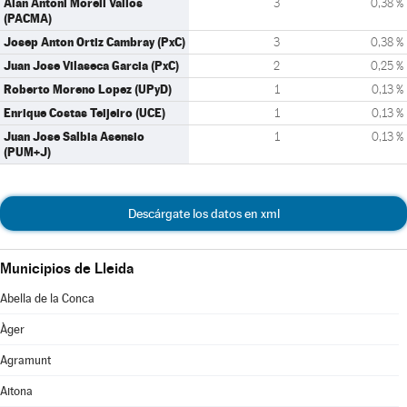
Alan Antoni Morell Valios
3
0,38 %
(PACMA)
Josep Anton Ortiz Cambray (PxC)
3
0,38 %
Juan Jose Vilaseca Garcia (PxC)
2
0,25 %
Roberto Moreno Lopez (UPyD)
1
0,13 %
Enrique Costas Teijeiro (UCE)
1
0,13 %
Juan Jose Salbia Asensio
1
0,13 %
(PUM+J)
Descárgate los datos en xml
Municipios de Lleida
Abella de la Conca
Àger
Agramunt
Aitona