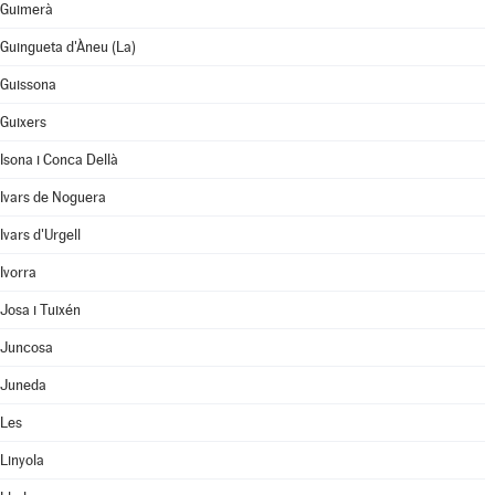
Guimerà
Guingueta d'Àneu (La)
Guissona
Guixers
Isona i Conca Dellà
Ivars de Noguera
Ivars d'Urgell
Ivorra
Josa i Tuixén
Juncosa
Juneda
Les
Linyola