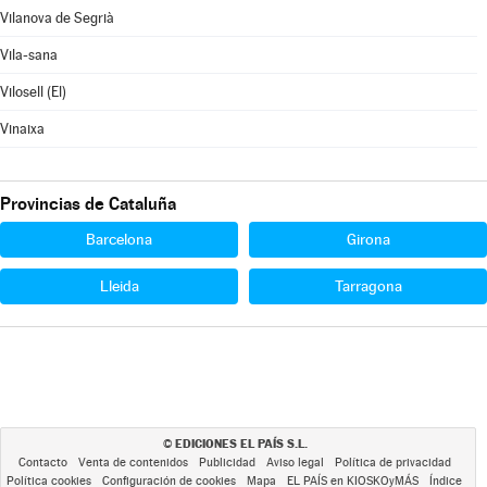
Vilanova de Segrià
Vila-sana
Vilosell (El)
Vinaixa
Provincias de Cataluña
Barcelona
Girona
Lleida
Tarragona
EDICIONES EL PAÍS S.L.
©
Contacto
Venta de contenidos
Publicidad
Aviso legal
Política de privacidad
Política cookies
Configuración de cookies
Mapa
EL PAÍS en KIOSKOyMÁS
Índice