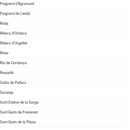
Puigverd d'Agramunt
Puigverd de Lleida
Rialp
Ribera d'Ondara
Ribera d'Urgellet
Riner
Riu de Cerdanya
Rosselló
Salàs de Pallars
Sanaüja
Sant Esteve de la Sarga
Sant Guim de Freixenet
Sant Guim de la Plana