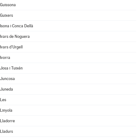
Guissona
Guixers
Isona i Conca Dellà
Ivars de Noguera
Ivars d'Urgell
Ivorra
Josa i Tuixén
Juncosa
Juneda
Les
Linyola
Lladorre
Lladurs