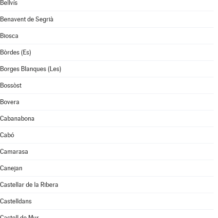
Bellvís
Benavent de Segrià
Biosca
Bòrdes (Es)
Borges Blanques (Les)
Bossòst
Bovera
Cabanabona
Cabó
Camarasa
Canejan
Castellar de la Ribera
Castelldans
Castell de Mur