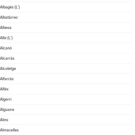
Albagés (L')
Albatàrrec
Albesa
Albi (L')
Alcanó
Alcarràs
Alcoletge
Alfarràs
Alfés
Algerri
Alguaire
Alins
Almacelles