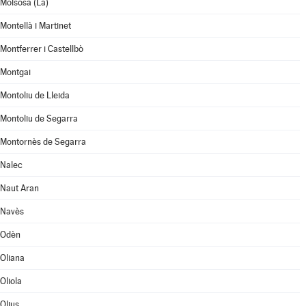
Molsosa (La)
Montellà i Martinet
Montferrer i Castellbò
Montgai
Montoliu de Lleida
Montoliu de Segarra
Montornès de Segarra
Nalec
Naut Aran
Navès
Odèn
Oliana
Oliola
Olius