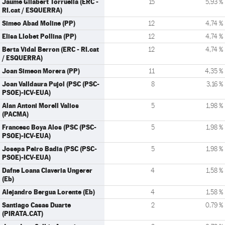
Jaume Gilabert Torruella (ERC -
15
5,93 %
RI.cat / ESQUERRA)
Simeo Abad Moline (PP)
12
4,74 %
Elisa Llobet Pollina (PP)
12
4,74 %
Berta Vidal Berron (ERC - RI.cat
12
4,74 %
/ ESQUERRA)
Joan Simeon Morera (PP)
11
4,35 %
Joan Valldaura Pujol (PSC (PSC-
8
3,16 %
PSOE)-ICV-EUA)
Alan Antoni Morell Valios
5
1,98 %
(PACMA)
Francesc Boya Alos (PSC (PSC-
5
1,98 %
PSOE)-ICV-EUA)
Josepa Peiro Badia (PSC (PSC-
5
1,98 %
PSOE)-ICV-EUA)
Dafne Loana Claveria Ungerer
4
1,58 %
(Eb)
Alejandro Bergua Lorente (Eb)
4
1,58 %
Santiago Casas Duarte
2
0,79 %
(PIRATA.CAT)