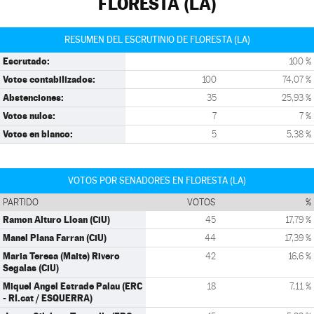
FLORESTA (LA)
RESUMEN DEL ESCRUTINIO DE FLORESTA (LA)
Escrutado:
100 %
Votos contabilizados:
100
74,07 %
Abstenciones:
35
25,93 %
Votos nulos:
7
7 %
Votos en blanco:
5
5,38 %
VOTOS POR SENADORES EN FLORESTA (LA)
PARTIDO
VOTOS
%
Ramon Alturo Lloan (CiU)
45
17,79 %
Manel Plana Farran (CiU)
44
17,39 %
Maria Teresa (Maite) Rivero
42
16,6 %
Segalas (CiU)
Miquel Angel Estrade Palau (ERC
18
7,11 %
- RI.cat / ESQUERRA)