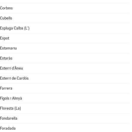
Corbins
Cubells
Espluga Calba (L')
Espot
Estamariu
Estaràs
Esterri d'Àneu
Esterri de Cardós
Farrera
Fígols i Alinyà
Floresta (La)
Fondarella
Foradada