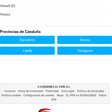
Vilosell (El)
Vinaixa
Provincias de Cataluña
Barcelona
Girona
Lleida
Tarragona
EDICIONES EL PAÍS S.L.
©
Contacto
Venta de contenidos
Publicidad
Aviso legal
Política de privacidad
Política cookies
Configuración de cookies
Mapa
EL PAÍS en KIOSKOyMÁS
Índice
RSS