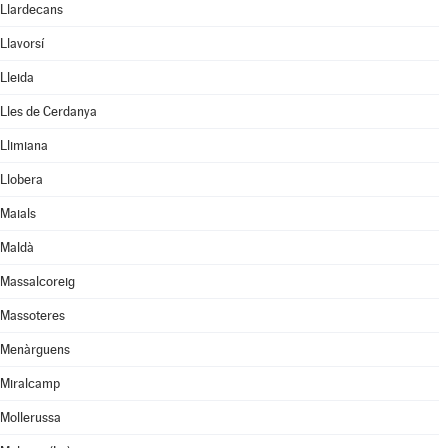
Llardecans
Llavorsí
Lleida
Lles de Cerdanya
Llimiana
Llobera
Maials
Maldà
Massalcoreig
Massoteres
Menàrguens
Miralcamp
Mollerussa