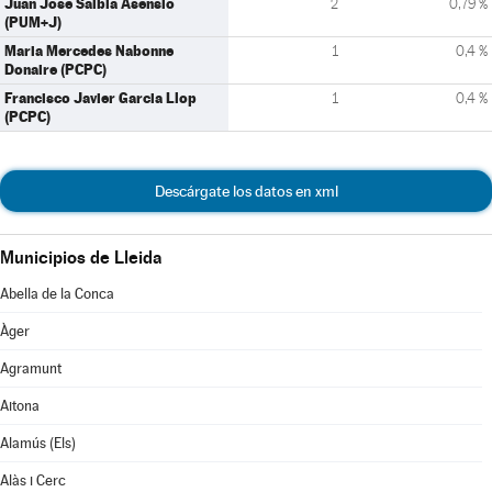
Juan Jose Salbia Asensio
2
0,79 %
(PUM+J)
Maria Mercedes Nabonne
1
0,4 %
Donaire (PCPC)
Francisco Javier Garcia Llop
1
0,4 %
(PCPC)
Descárgate los datos en xml
Municipios de Lleida
Abella de la Conca
Àger
Agramunt
Aitona
Alamús (Els)
Alàs i Cerc