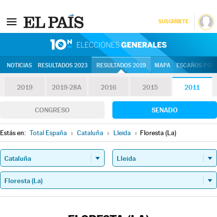
SUSCRÍBETE
10N | Eleccion
NOTICIAS
RESULTADOS 2023
RESULTADOS 2019
MAPA
ESCAÑOS POR 
2019
2019-28A
2016
2015
2011
CONGRESO
SENADO
Estás en:
Total España
»
Cataluña
»
Lleida
»
Floresta (La)