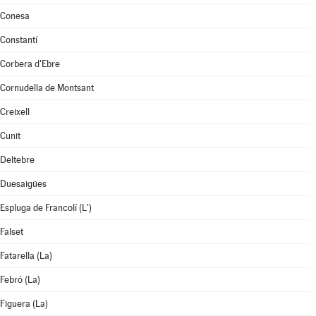
Conesa
Constantí
Corbera d'Ebre
Cornudella de Montsant
Creixell
Cunit
Deltebre
Duesaigües
Espluga de Francolí (L')
Falset
Fatarella (La)
Febró (La)
Figuera (La)