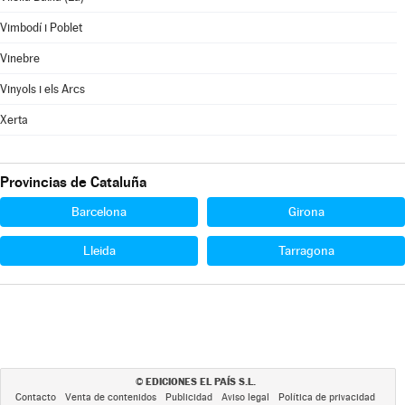
Vimbodí i Poblet
Vinebre
Vinyols i els Arcs
Xerta
Provincias de Cataluña
Barcelona
Girona
Lleida
Tarragona
EDICIONES EL PAÍS S.L.
©
Contacto
Venta de contenidos
Publicidad
Aviso legal
Política de privacidad