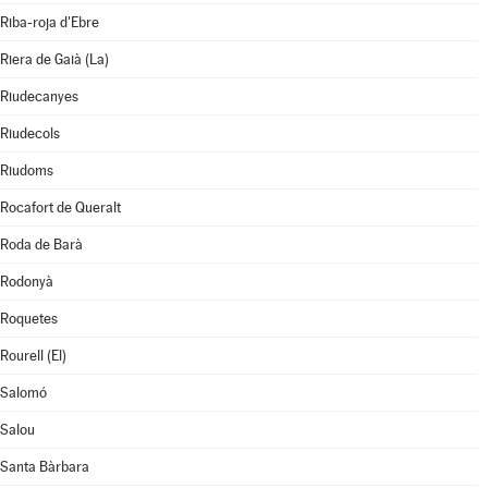
Riba-roja d'Ebre
Riera de Gaià (La)
Riudecanyes
Riudecols
Riudoms
Rocafort de Queralt
Roda de Barà
Rodonyà
Roquetes
Rourell (El)
Salomó
Salou
Santa Bàrbara