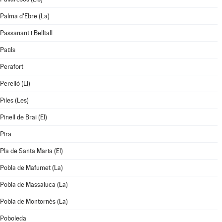
Palma d'Ebre (La)
Passanant i Belltall
Paüls
Perafort
Perelló (El)
Piles (Les)
Pinell de Brai (El)
Pira
Pla de Santa Maria (El)
Pobla de Mafumet (La)
Pobla de Massaluca (La)
Pobla de Montornès (La)
Poboleda