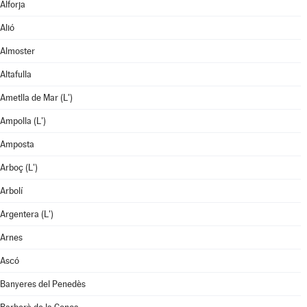
Alforja
Alió
Almoster
Altafulla
Ametlla de Mar (L')
Ampolla (L')
Amposta
Arboç (L')
Arbolí
Argentera (L')
Arnes
Ascó
Banyeres del Penedès