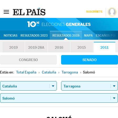
SUSCRÍBETE
10N | Eleccion
NOTICIAS
RESULTADOS 2023
RESULTADOS 2019
MAPA
ESCAÑOS POR 
2019
2019-28A
2016
2015
2011
CONGRESO
SENADO
Estás en:
Total España
»
Cataluña
»
Tarragona
»
Salomó