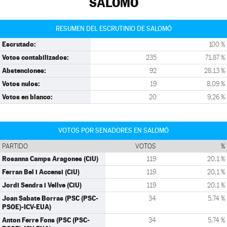
SALOMÓ
RESUMEN DEL ESCRUTINIO DE SALOMÓ
Escrutado:
100 %
Votos contabilizados:
235
71,87 %
Abstenciones:
92
28,13 %
Votos nulos:
19
8,09 %
Votos en blanco:
20
9,26 %
VOTOS POR SENADORES EN SALOMÓ
PARTIDO
VOTOS
%
Rosanna Camps Aragones (CiU)
119
20,1 %
Ferran Bel i Accensi (CiU)
119
20,1 %
Jordi Sendra i Vellve (CiU)
119
20,1 %
Joan Sabate Borras (PSC (PSC-
34
5,74 %
PSOE)-ICV-EUA)
Anton Ferre Fons (PSC (PSC-
34
5,74 %