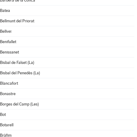
Barberà de la Conca
Batea
Bellmunt del Priorat
Bellvei
Benifallet
Benissanet
Bisbal de Falset (La)
Bisbal del Penedès (La)
Blancafort
Bonastre
Borges del Camp (Les)
Bot
Botarell
Bràfim