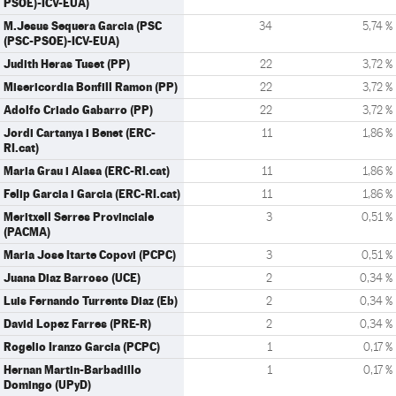
PSOE)-ICV-EUA)
M.Jesus Sequera Garcia (PSC
34
5,74 %
(PSC-PSOE)-ICV-EUA)
Judith Heras Tuset (PP)
22
3,72 %
Misericordia Bonfill Ramon (PP)
22
3,72 %
Adolfo Criado Gabarro (PP)
22
3,72 %
Jordi Cartanya i Benet (ERC-
11
1,86 %
RI.cat)
Maria Grau i Alasa (ERC-RI.cat)
11
1,86 %
Felip Garcia i Garcia (ERC-RI.cat)
11
1,86 %
Meritxell Serres Provinciale
3
0,51 %
(PACMA)
Maria Jose Itarte Copovi (PCPC)
3
0,51 %
Juana Diaz Barroso (UCE)
2
0,34 %
Luis Fernando Turrents Diaz (Eb)
2
0,34 %
David Lopez Farres (PRE-R)
2
0,34 %
Rogelio Iranzo Garcia (PCPC)
1
0,17 %
Hernan Martin-Barbadillo
1
0,17 %
Domingo (UPyD)