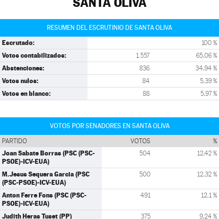
SANTA OLIVA
RESUMEN DEL ESCRUTINIO DE SANTA OLIVA
Escrutado:
100 %
Votos contabilizados:
1.557
65,06 %
Abstenciones:
836
34,94 %
Votos nulos:
84
5,39 %
Votos en blanco:
88
5,97 %
VOTOS POR SENADORES EN SANTA OLIVA
PARTIDO
VOTOS
%
Joan Sabate Borras (PSC (PSC-
504
12,42 %
PSOE)-ICV-EUA)
M.Jesus Sequera Garcia (PSC
500
12,32 %
(PSC-PSOE)-ICV-EUA)
Anton Ferre Fons (PSC (PSC-
491
12,1 %
PSOE)-ICV-EUA)
Judith Heras Tuset (PP)
375
9,24 %