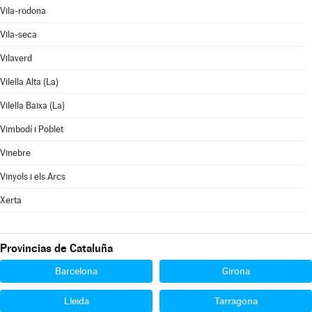
Vila-rodona
Vila-seca
Vilaverd
Vilella Alta (La)
Vilella Baixa (La)
Vimbodí i Poblet
Vinebre
Vinyols i els Arcs
Xerta
Provincias de Cataluña
Barcelona
Girona
Lleida
Tarragona