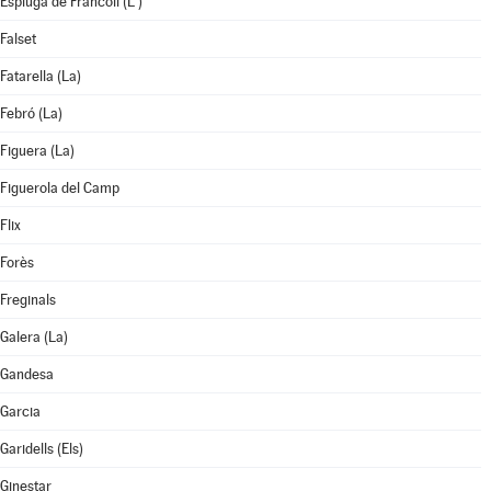
Espluga de Francolí (L')
Falset
Fatarella (La)
Febró (La)
Figuera (La)
Figuerola del Camp
Flix
Forès
Freginals
Galera (La)
Gandesa
Garcia
Garidells (Els)
Ginestar