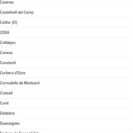
Caseres
Castellvell del Camp
Catllar (El)
CERA
Colldejou
Conesa
Constantí
Corbera d'Ebre
Cornudella de Montsant
Creixell
Cunit
Deltebre
Duesaigües