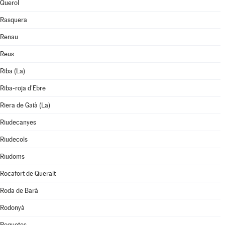
Querol
Rasquera
Renau
Reus
Riba (La)
Riba-roja d'Ebre
Riera de Gaià (La)
Riudecanyes
Riudecols
Riudoms
Rocafort de Queralt
Roda de Barà
Rodonyà
Roquetes