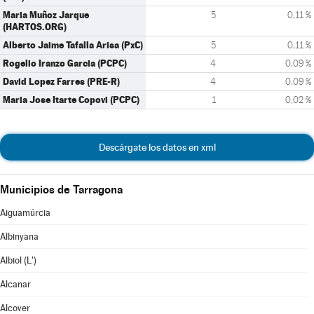
Maria Muñoz Jarque
5
0,11 %
(HARTOS.ORG)
Alberto Jaime Tafalla Arisa (PxC)
5
0,11 %
Rogelio Iranzo Garcia (PCPC)
4
0,09 %
David Lopez Farres (PRE-R)
4
0,09 %
Maria Jose Itarte Copovi (PCPC)
1
0,02 %
Descárgate los datos en xml
Municipios de Tarragona
Aiguamúrcia
Albinyana
Albiol (L')
Alcanar
Alcover