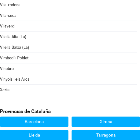
Vila-rodona
Vila-seca
Vilaverd
Vilella Alta (La)
Vilella Baixa (La)
Vimbodí i Poblet
Vinebre
Vinyols i els Arcs
Xerta
Provincias de Cataluña
Barcelona
Girona
Lleida
Tarragona