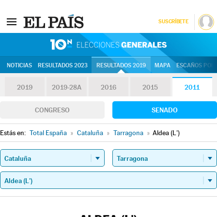
SUSCRÍBETE
10N | Eleccion
NOTICIAS
RESULTADOS 2023
RESULTADOS 2019
MAPA
ESCAÑOS POR 
2019
2019-28A
2016
2015
2011
CONGRESO
SENADO
Estás en:
Total España
»
Cataluña
»
Tarragona
»
Aldea (L')