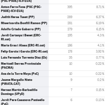
(PSC-PSOE)-ICV-EUA)
Anton Ferre Fons (PSC (PSC-
395
8,71 %
PSOE)-ICV-EUA)
Judith Heras Tuset (PP)
289
6,37 %
Misericordia Bonfill Ramon (PP)
281
6,19 %
Adolfo Criado Gabarro (PP)
279
6,15 %
Jordi Cartanya i Benet (ERC-
195
4,3 %
RI.cat)
Maria Grau i Alasa (ERC-RI.cat)
186
4,1 %
Felip Garcia i Garcia (ERC-RI.cat)
178
3,92 %
Luis Fernando Turrents Diaz (Eb)
35
0,77 %
Meritxell Serres Provinciale
10
0,22 %
(PACMA)
Ana de la Torre Moya (PxC)
10
0,22 %
Jaume Margallo Nieto
9
0,2 %
(PIRATA.CAT)
Hernan Martin-Barbadillo
7
0,15 %
Domingo (UPyD)
Jordi Pere Casanova Panisello
6
0,13 %
(PxC)