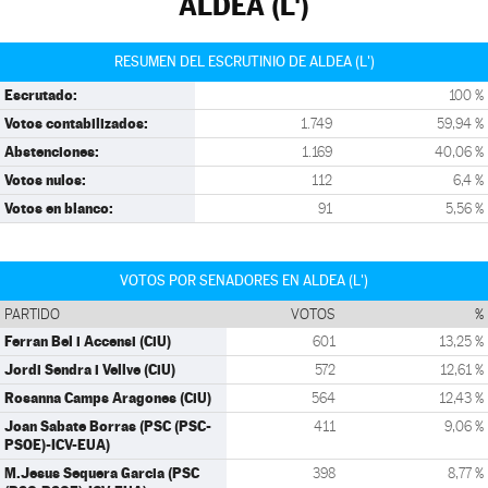
ALDEA (L')
RESUMEN DEL ESCRUTINIO DE ALDEA (L')
Escrutado:
100 %
Votos contabilizados:
1.749
59,94 %
Abstenciones:
1.169
40,06 %
Votos nulos:
112
6,4 %
Votos en blanco:
91
5,56 %
VOTOS POR SENADORES EN ALDEA (L')
PARTIDO
VOTOS
%
Ferran Bel i Accensi (CiU)
601
13,25 %
Jordi Sendra i Vellve (CiU)
572
12,61 %
Rosanna Camps Aragones (CiU)
564
12,43 %
Joan Sabate Borras (PSC (PSC-
411
9,06 %
PSOE)-ICV-EUA)
M.Jesus Sequera Garcia (PSC
398
8,77 %