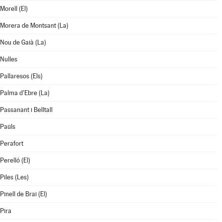
Morell (El)
Morera de Montsant (La)
Nou de Gaià (La)
Nulles
Pallaresos (Els)
Palma d'Ebre (La)
Passanant i Belltall
Paüls
Perafort
Perelló (El)
Piles (Les)
Pinell de Brai (El)
Pira