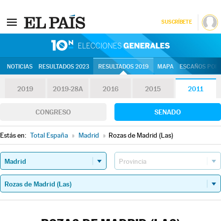
SUSCRÍBETE
10N | Eleccion
NOTICIAS
RESULTADOS 2023
RESULTADOS 2019
MAPA
ESCAÑOS POR 
2019
2019-28A
2016
2015
2011
CONGRESO
SENADO
Estás en:
Total España
»
Madrid
»
Rozas de Madrid (Las)