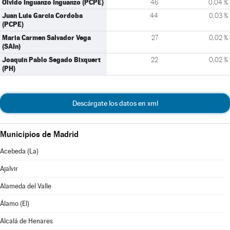
Olvido Inguanzo Inguanzo (PCPE)
46
0,04 %
Juan Luis Garcia Cordoba
44
0,03 %
(PCPE)
Maria Carmen Salvador Vega
27
0,02 %
(SAIn)
Joaquin Pablo Segado Bixquert
22
0,02 %
(PH)
Descárgate los datos en xml
Municipios de Madrid
Acebeda (La)
Ajalvir
Alameda del Valle
Álamo (El)
Alcalá de Henares