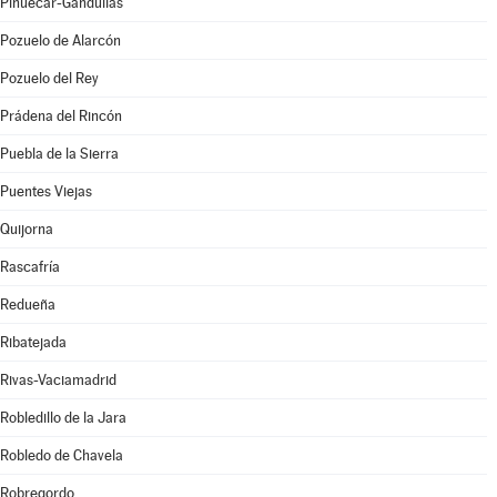
Piñuécar-Gandullas
Pozuelo de Alarcón
Pozuelo del Rey
Prádena del Rincón
Puebla de la Sierra
Puentes Viejas
Quijorna
Rascafría
Redueña
Ribatejada
Rivas-Vaciamadrid
Robledillo de la Jara
Robledo de Chavela
Robregordo