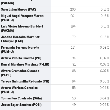
(PACMA)
Sara Lujan Maeso (FAC)
203
0,16 %
Miguel Angel Vazquez Martin
201
0,16 %
(PUM+J)
Luis Victor Moreno Barbieri
194
0,15 %
(PACMA)
Jacobo Heraclio Martinez
170
0,13 %
Elduayen (FAC)
Fernanda Serrano Noreña
114
0,09 %
(PUM+J)
Arturo Viloria Fuentes (PH)
94
0,07 %
Daniel Martinez Martinez (P-LIB)
91
0,07 %
Alvaro Cremades Guisado
88
0,07 %
(PCPE)
Teresa Quintanilla Redondo (PH)
64
0,05 %
Arturo Warleta Gonzalez
55
0,04 %
(PUM+J)
Tomas Feo Cuadrado (SAIn)
53
0,04 %
Jesus Bejar Sanchez (POSI)
49
0,04 %