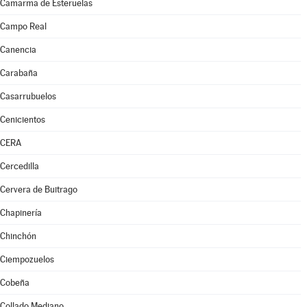
Camarma de Esteruelas
Campo Real
Canencia
Carabaña
Casarrubuelos
Cenicientos
CERA
Cercedilla
Cervera de Buitrago
Chapinería
Chinchón
Ciempozuelos
Cobeña
Collado Mediano