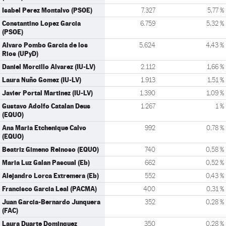
Isabel Perez Montalvo (PSOE)
7.327
5,77 %
Constantino Lopez Garcia
6.759
5,32 %
(PSOE)
Alvaro Pombo Garcia de los
5.624
4,43 %
Rios (UPyD)
Daniel Morcillo Alvarez (IU-LV)
2.112
1,66 %
Laura Nuño Gomez (IU-LV)
1.913
1,51 %
Javier Portal Martinez (IU-LV)
1.390
1,09 %
Gustavo Adolfo Catalan Deus
1.267
1 %
(EQUO)
Ana Maria Etchenique Calvo
992
0,78 %
(EQUO)
Beatriz Gimeno Reinoso (EQUO)
740
0,58 %
Maria Luz Galan Pascual (Eb)
662
0,52 %
Alejandro Lorca Extremera (Eb)
552
0,43 %
Francisco Garcia Leal (PACMA)
400
0,31 %
Juan Garcia-Bernardo Junquera
352
0,28 %
(FAC)
Laura Duarte Dominguez
350
0,28 %