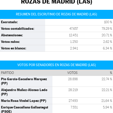
ROZAS DE MADRID (LAS)
RESUMEN DEL ESCRUTINIO DE ROZAS DE MADRID (LAS)
Escrutado:
100 %
Votos contabilizados:
47.657
79,29 %
Abstenciones:
12.451
20,71 %
Votos nulos:
1.250
2,62 %
Votos en blanco:
2.941
6,34 %
VOTOS POR SENADORES EN ROZAS DE MADRID (LAS)
PARTIDO
VOTOS
%
Pio Garcia-Escudero Marquez
28.898
22,74 %
(PP)
Alejandro Muñoz-Alonso Ledo
28.219
22,21 %
(PP)
Maria Rosa Vindel Lopez (PP)
27.493
21,64 %
Enrique Cascallana Gallastegui
7.551
5,94 %
(PSOE)