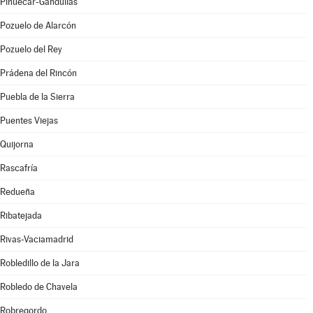
Piñuécar-Gandullas
Pozuelo de Alarcón
Pozuelo del Rey
Prádena del Rincón
Puebla de la Sierra
Puentes Viejas
Quijorna
Rascafría
Redueña
Ribatejada
Rivas-Vaciamadrid
Robledillo de la Jara
Robledo de Chavela
Robregordo