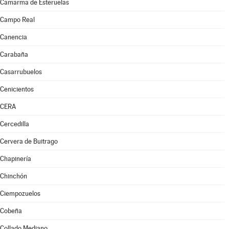
Camarma de Esteruelas
Campo Real
Canencia
Carabaña
Casarrubuelos
Cenicientos
CERA
Cercedilla
Cervera de Buitrago
Chapinería
Chinchón
Ciempozuelos
Cobeña
Collado Mediano