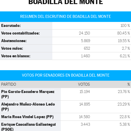
BOADILLA DEL MONTE
RESUMEN DEL ESCRUTINIO DE BOADILLA DEL MONTE
Escrutado:
100 %
Votos contabilizados:
24.150
80,45 %
Abstenciones:
5.869
19,55 %
Votos nulos:
652
2,7 %
Votos en blanco:
1.460
6,21 %
VOTOS POR SENADORES EN BOADILLA DEL MONTE
PARTIDO
VOTOS
%
Pio Garcia-Escudero Marquez
15.194
23,76 %
(PP)
Alejandro Muñoz-Alonso Ledo
14.895
23,29 %
(PP)
Maria Rosa Vindel Lopez (PP)
14.580
22,8 %
Enrique Cascallana Gallastegui
3.443
5,38 %
(PSOE)