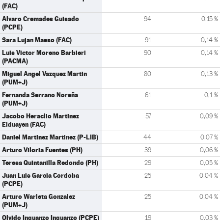
(FAC)
Alvaro Cremades Guisado
94
0,15 %
(PCPE)
Sara Lujan Maeso (FAC)
91
0,14 %
Luis Victor Moreno Barbieri
90
0,14 %
(PACMA)
Miguel Angel Vazquez Martin
80
0,13 %
(PUM+J)
Fernanda Serrano Noreña
61
0,1 %
(PUM+J)
Jacobo Heraclio Martinez
57
0,09 %
Elduayen (FAC)
Daniel Martinez Martinez (P-LIB)
44
0,07 %
Arturo Viloria Fuentes (PH)
39
0,06 %
Teresa Quintanilla Redondo (PH)
29
0,05 %
Juan Luis Garcia Cordoba
25
0,04 %
(PCPE)
Arturo Warleta Gonzalez
25
0,04 %
(PUM+J)
Olvido Inguanzo Inguanzo (PCPE)
19
0,03 %