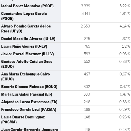
Isabel Perez Montalvo (PSOE)
3.339
5,22 %
Constantino Lopez Garcia
3.141
4,91 %
(PSOE)
Alvaro Pombo Garcia de los
2.650
4,14 %
Rios (UPyD)
Daniel Morcillo Alvarez (IU-LV)
875
1,37 %
Laura Nuño Gomez (IU-LV)
765
1,2 %
Javier Portal Martinez (IU-LV)
593
0,93 %
Gustavo Adolfo Catalan Deus
552
0,86 %
(EQUO)
Ana Maria Etchenique Calvo
427
0,67 %
(EQUO)
Beatriz Gimeno Reinoso (EQUO)
302
0,47 %
Maria Luz Galan Pascual (Eb)
300
0,47 %
Alejandro Lorca Extremera (Eb)
246
0,38 %
Francisco Garcia Leal (PACMA)
188
0,29 %
Laura Duarte Dominguez
148
0,23 %
(PACMA)
Juan Garcia-Bernardo Junquera
146
0,23 %