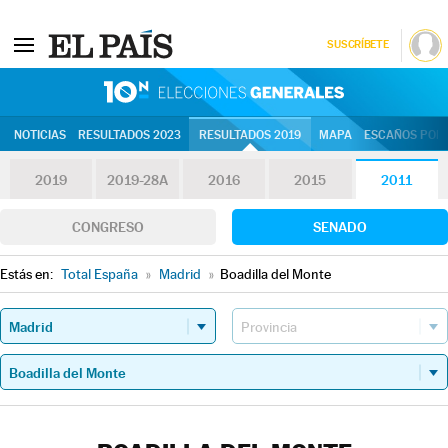
SUSCRÍBETE
10N | Eleccion
NOTICIAS
RESULTADOS 2023
RESULTADOS 2019
MAPA
ESCAÑOS POR 
2019
2019-28A
2016
2015
2011
CONGRESO
SENADO
Estás en:
Total España
»
Madrid
»
Boadilla del Monte