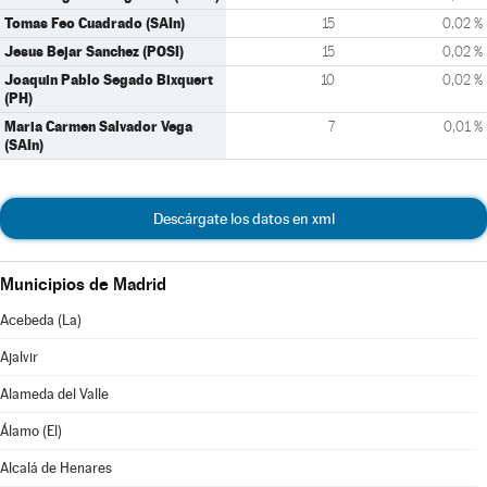
Tomas Feo Cuadrado (SAIn)
15
0,02 %
Jesus Bejar Sanchez (POSI)
15
0,02 %
Joaquin Pablo Segado Bixquert
10
0,02 %
(PH)
Maria Carmen Salvador Vega
7
0,01 %
(SAIn)
Descárgate los datos en xml
Municipios de Madrid
Acebeda (La)
Ajalvir
Alameda del Valle
Álamo (El)
Alcalá de Henares