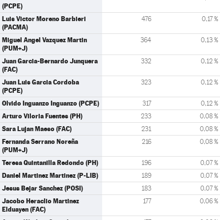
(PCPE)
Luis Victor Moreno Barbieri
476
0,17 %
(PACMA)
Miguel Angel Vazquez Martin
364
0,13 %
(PUM+J)
Juan Garcia-Bernardo Junquera
332
0,12 %
(FAC)
Juan Luis Garcia Cordoba
323
0,12 %
(PCPE)
Olvido Inguanzo Inguanzo (PCPE)
317
0,12 %
Arturo Viloria Fuentes (PH)
233
0,08 %
Sara Lujan Maeso (FAC)
231
0,08 %
Fernanda Serrano Noreña
216
0,08 %
(PUM+J)
Teresa Quintanilla Redondo (PH)
196
0,07 %
Daniel Martinez Martinez (P-LIB)
189
0,07 %
Jesus Bejar Sanchez (POSI)
183
0,07 %
Jacobo Heraclio Martinez
177
0,06 %
Elduayen (FAC)