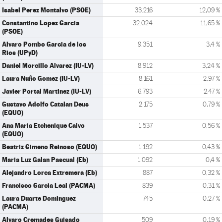
Isabel Perez Montalvo (PSOE)
33.216
12,09 %
Constantino Lopez Garcia
32.024
11,65 %
(PSOE)
Alvaro Pombo Garcia de los
9.351
3,4 %
Rios (UPyD)
Daniel Morcillo Alvarez (IU-LV)
8.912
3,24 %
Laura Nuño Gomez (IU-LV)
8.161
2,97 %
Javier Portal Martinez (IU-LV)
6.793
2,47 %
Gustavo Adolfo Catalan Deus
2.175
0,79 %
(EQUO)
Ana Maria Etchenique Calvo
1.537
0,56 %
(EQUO)
Beatriz Gimeno Reinoso (EQUO)
1.192
0,43 %
Maria Luz Galan Pascual (Eb)
1.092
0,4 %
Alejandro Lorca Extremera (Eb)
887
0,32 %
Francisco Garcia Leal (PACMA)
839
0,31 %
Laura Duarte Dominguez
745
0,27 %
(PACMA)
Alvaro Cremades Guisado
509
0,19 %