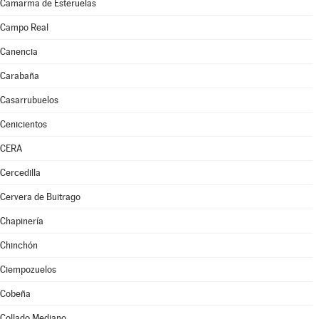
Camarma de Esteruelas
Campo Real
Canencia
Carabaña
Casarrubuelos
Cenicientos
CERA
Cercedilla
Cervera de Buitrago
Chapinería
Chinchón
Ciempozuelos
Cobeña
Collado Mediano