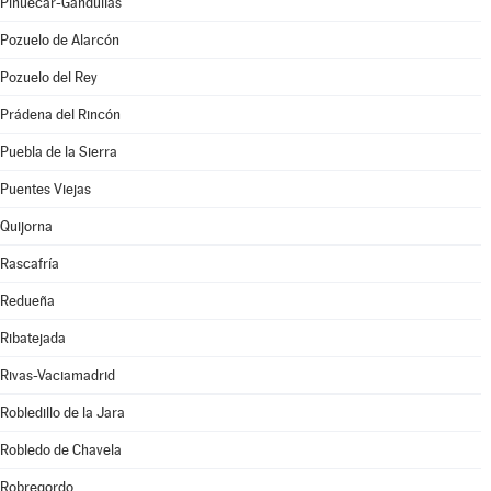
Piñuécar-Gandullas
Pozuelo de Alarcón
Pozuelo del Rey
Prádena del Rincón
Puebla de la Sierra
Puentes Viejas
Quijorna
Rascafría
Redueña
Ribatejada
Rivas-Vaciamadrid
Robledillo de la Jara
Robledo de Chavela
Robregordo