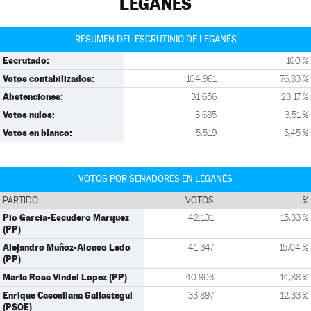
LEGANÉS
RESUMEN DEL ESCRUTINIO DE LEGANÉS
Escrutado:
100 %
Votos contabilizados:
104.961
76,83 %
Abstenciones:
31.656
23,17 %
Votos nulos:
3.685
3,51 %
Votos en blanco:
5.519
5,45 %
VOTOS POR SENADORES EN LEGANÉS
PARTIDO
VOTOS
%
Pio Garcia-Escudero Marquez
42.131
15,33 %
(PP)
Alejandro Muñoz-Alonso Ledo
41.347
15,04 %
(PP)
Maria Rosa Vindel Lopez (PP)
40.903
14,88 %
Enrique Cascallana Gallastegui
33.897
12,33 %
(PSOE)