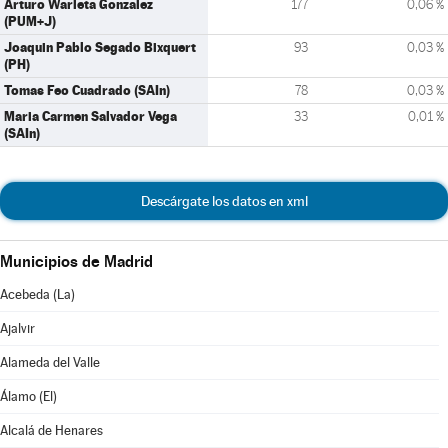
Arturo Warleta Gonzalez
177
0,06 %
(PUM+J)
Joaquin Pablo Segado Bixquert
93
0,03 %
(PH)
Tomas Feo Cuadrado (SAIn)
78
0,03 %
Maria Carmen Salvador Vega
33
0,01 %
(SAIn)
Descárgate los datos en xml
Municipios de Madrid
Acebeda (La)
Ajalvir
Alameda del Valle
Álamo (El)
Alcalá de Henares