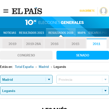
SUSCRÍBETE
10N | Eleccion
NOTICIAS
RESULTADOS 2023
RESULTADOS 2019
MAPA
ESCAÑOS POR 
2019
2019-28A
2016
2015
2011
CONGRESO
SENADO
Estás en:
Total España
»
Madrid
»
Leganés