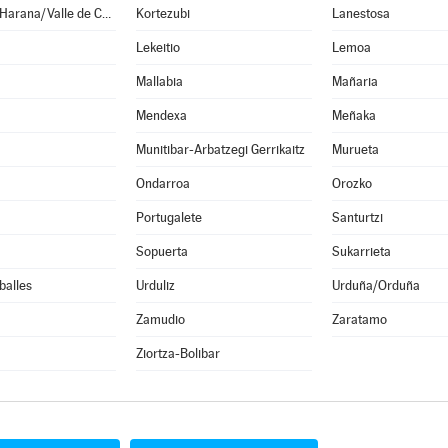
Karrantza Harana/Valle de Carranza
Kortezubi
Lanestosa
Lekeitio
Lemoa
Mallabia
Mañaria
Mendexa
Meñaka
Munitibar-Arbatzegi Gerrikaitz
Murueta
Ondarroa
Orozko
Portugalete
Santurtzi
Sopuerta
Sukarrieta
balles
Urduliz
Urduña/Orduña
Zamudio
Zaratamo
Ziortza-Bolibar