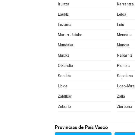
Izurtza
Laukiz
Leioa
Lezama
Loiu
Maruri-Jatabe
Mendata
Mundaka
Mungia
Muxika
Nabarniz
Otxandio
Plentzia
Sondika
Sopelana
Ubide
Ugao-Mira
Zaldibar
Zalla
Zeberio
Zierbena
Provincias de País Vasco