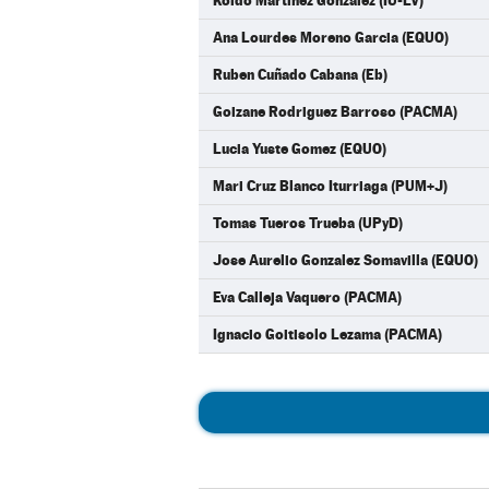
Koldo Martinez Gonzalez (IU-LV)
Ana Lourdes Moreno Garcia (EQUO)
Ruben Cuñado Cabana (Eb)
Goizane Rodriguez Barroso (PACMA)
Lucia Yuste Gomez (EQUO)
Mari Cruz Blanco Iturriaga (PUM+J)
Tomas Tueros Trueba (UPyD)
Jose Aurelio Gonzalez Somavilla (EQUO)
Eva Calleja Vaquero (PACMA)
Ignacio Goitisolo Lezama (PACMA)