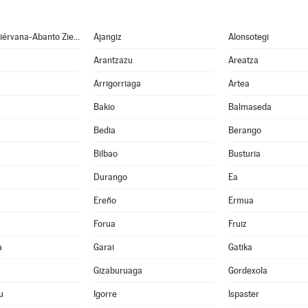
Abanto y Ciérvana-Abanto Zierbena
Ajangiz
Alonsotegi
Arantzazu
Areatza
Arrigorriaga
Artea
Bakio
Balmaseda
Bedia
Berango
Bilbao
Busturia
Durango
Ea
Ereño
Ermua
Forua
Fruiz
a
Garai
Gatika
Gizaburuaga
Gordexola
u
Igorre
Ispaster