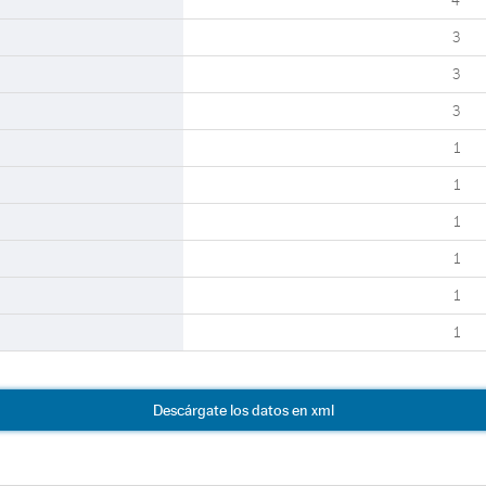
4
3
3
3
1
1
1
1
1
1
Descárgate los datos en xml