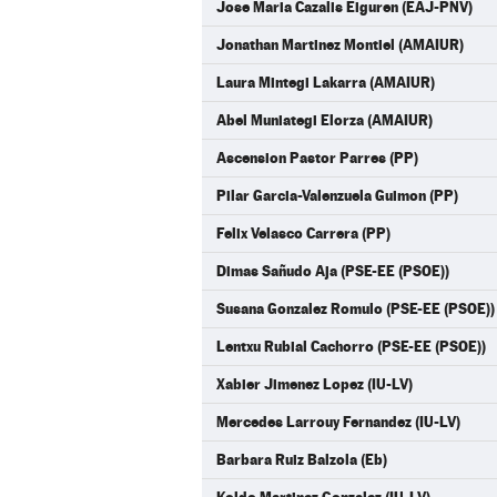
Jose Maria Cazalis Eiguren (EAJ-PNV)
Jonathan Martinez Montiel (AMAIUR)
Laura Mintegi Lakarra (AMAIUR)
Abel Muniategi Elorza (AMAIUR)
Ascension Pastor Parres (PP)
Pilar Garcia-Valenzuela Guimon (PP)
Felix Velasco Carrera (PP)
Dimas Sañudo Aja (PSE-EE (PSOE))
Susana Gonzalez Romulo (PSE-EE (PSOE))
Lentxu Rubial Cachorro (PSE-EE (PSOE))
Xabier Jimenez Lopez (IU-LV)
Mercedes Larrouy Fernandez (IU-LV)
Barbara Ruiz Balzola (Eb)