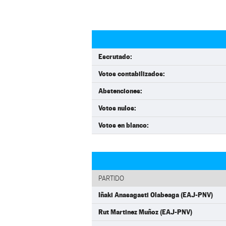
Escrutado:
Votos contabilizados:
Abstenciones:
Votos nulos:
Votos en blanco:
PARTIDO
Iñaki Anasagasti Olabeaga (EAJ-PNV)
Rut Martinez Muñoz (EAJ-PNV)