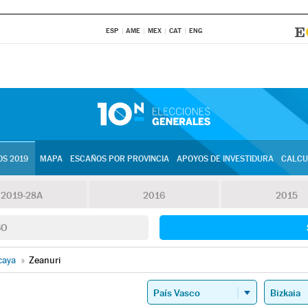
ESP
AME
MEX
CAT
ENG
S 2019
MAPA
ESCAÑOS POR PROVINCIA
APOYOS DE INVESTIDURA
CALCU
2019-28A
2016
2015
SO
caya
»
Zeanuri