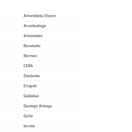
Amorebieta-Etxano
Arrankudiaga
Artzentales
Barakaldo
Bermeo
CERA
Elantxobe
Errigoiti
Galdakao
Gautegiz Arteaga
Gorliz
Iurreta