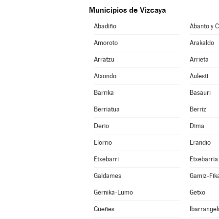
Municipios de Vizcaya
Abadiño
Amoroto
Arakaldo
Arratzu
Arrieta
Atxondo
Aulesti
Barrika
Basauri
Berriatua
Berriz
Derio
Dima
Elorrio
Erandio
Etxebarri
Etxebarria
Galdames
Gamiz-Fik
Gernika-Lumo
Getxo
Güeñes
Ibarrangel