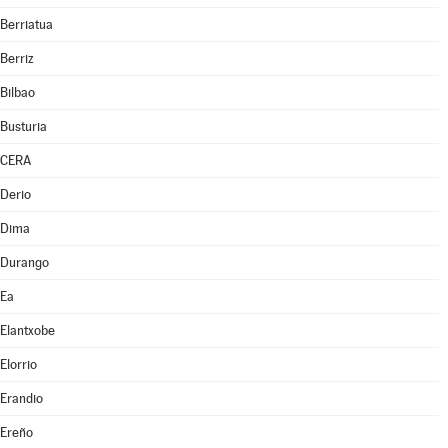
Berriatua
Berriz
Bilbao
Busturia
CERA
Derio
Dima
Durango
Ea
Elantxobe
Elorrio
Erandio
Ereño