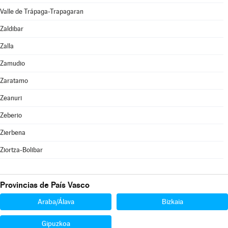
Valle de Trápaga-Trapagaran
Zaldibar
Zalla
Zamudio
Zaratamo
Zeanuri
Zeberio
Zierbena
Ziortza-Bolibar
Provincias de País Vasco
Araba/Álava
Bizkaia
Gipuzkoa