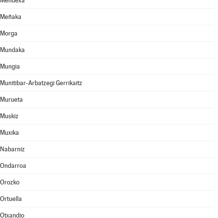
Mendexa
Meñaka
Morga
Mundaka
Mungia
Munitibar-Arbatzegi Gerrikaitz
Murueta
Muskiz
Muxika
Nabarniz
Ondarroa
Orozko
Ortuella
Otxandio