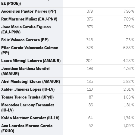
EE (PSOE))
Ascension Pastor Parres (PP)
379
7,96 %
Rut Martinez Muñoz (EAJ-PNV)
376
7,89 %
Jose Maria Cazalis Eiguren
376
7,89 %
(EAJ-PNV)
Felix Velasco Carrera (PP)
348
7,3 %
Pilar Garcia-Valenzuela Guimon
328
6,88 %
(PP)
Laura Mintegi Lakarra (AMAIUR)
204
4,28 %
Jonathan Martinez Montiel
198
4,16 %
(AMAIUR)
Abel Muniategi Elorza (AMAIUR)
185
3,88 %
Xabier Jimenez Lopez (IU-LV)
110
2,31 %
Tomas Tueros Trueba (UPyD)
87
1,83 %
Mercedes Larrouy Fernandez
86
1,81 %
(IU-LV)
Koldo Martinez Gonzalez (IU-LV)
64
1,34 %
Ana Lourdes Moreno Garcia
52
1,09 %
(EQUO)