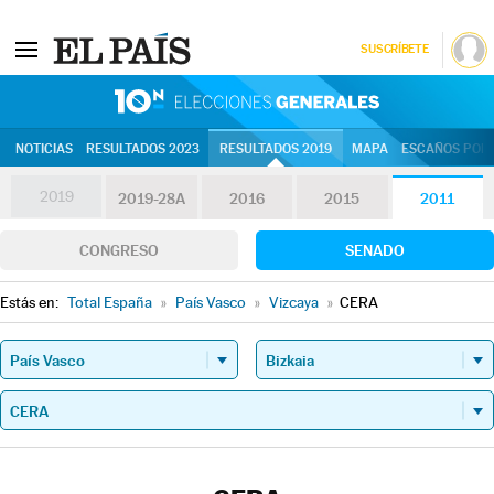
SUSCRÍBETE
10N | Eleccion
NOTICIAS
RESULTADOS 2023
RESULTADOS 2019
MAPA
ESCAÑOS POR 
2019
2019-28A
2016
2015
2011
CONGRESO
SENADO
Estás en:
Total España
»
País Vasco
»
Vizcaya
»
CERA