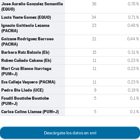
Jose Aurelio Gonzalez Somavilla
36
0,76 %
(EQUO)
Lucia Yuste Gomez (EQUO)
34
0,71 %
Ignacio Goitisolo Lezama
23
0,48 %
(PACMA)
Goizane Rodriguez Barroso
21
0,44 %
(PACMA)
Barbara Ruiz Balzola (Eb)
15
0,31 %
Ruben Cuñado Cabana (Eb)
11
0,23 %
Mari Cruz Blanco Iturriaga
11
0,23 %
(PUM+J)
Eva Calleja Vaquero (PACMA)
11
0,23 %
Pedro Bis Llado (UCE)
9
0,19 %
Foudil Boutiche Boutiche
5
0,1 %
(PUM+J)
Carlos Colino Llamas (PUM+J)
5
0,1 %
Descárgate los datos en xml