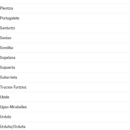
Plentzia
Portugalete
Santurtzi
Sestao
Sondika
Sopelana
Sopuerta
Sukarrieta
Trucios-Turtzioz
Ubide
Ugao-Miraballes
Urduliz
Urduña/Orduña