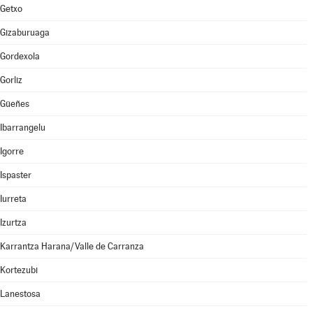
Getxo
Gizaburuaga
Gordexola
Gorliz
Güeñes
Ibarrangelu
Igorre
Ispaster
Iurreta
Izurtza
Karrantza Harana/Valle de Carranza
Kortezubi
Lanestosa