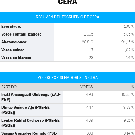
CERA
RESUMEN DEL ESCRUTINIO DE CERA
Escrutado:
100 %
Votos contabilizados:
1.665
5,85 %
Abstenciones:
26.810
94,15 %
Votos nulos:
17
1,02 %
Votos en blanco:
23
1,4 %
VOTOS POR SENADORES EN CERA
PARTIDO
VOTOS
%
Iñaki Anasagasti Olabeaga (EAJ-
493
10,35 %
PNV)
Dimas Sañudo Aja (PSE-EE
447
9,38 %
(PSOE))
Lentxu Rubial Cachorro (PSE-EE
439
9,21 %
(PSOE))
Susana Gonzalez Romulo (PSE-
388
8,14 %