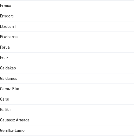
Ermua
Errigoiti
Etxebarri
Etxebarria
Forua
Fruiz
Galdakao
Galdames
Gamiz-Fika
Garai
Gatika
Gautegiz Arteaga
Gernika-Lumo