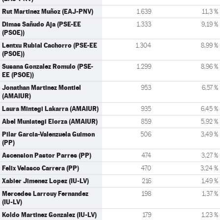
Rut Martinez Muñoz (EAJ-PNV)
1.639
11,3 %
Dimas Sañudo Aja (PSE-EE
1.333
9,19 %
(PSOE))
Lentxu Rubial Cachorro (PSE-EE
1.304
8,99 %
(PSOE))
Susana Gonzalez Romulo (PSE-
1.299
8,96 %
EE (PSOE))
Jonathan Martinez Montiel
953
6,57 %
(AMAIUR)
Laura Mintegi Lakarra (AMAIUR)
935
6,45 %
Abel Muniategi Elorza (AMAIUR)
859
5,92 %
Pilar Garcia-Valenzuela Guimon
506
3,49 %
(PP)
Ascension Pastor Parres (PP)
474
3,27 %
Felix Velasco Carrera (PP)
470
3,24 %
Xabier Jimenez Lopez (IU-LV)
216
1,49 %
Mercedes Larrouy Fernandez
198
1,37 %
(IU-LV)
Koldo Martinez Gonzalez (IU-LV)
179
1,23 %