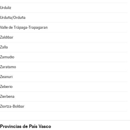
Urduliz
Urduña/Orduña
Valle de Trápaga-Trapagaran
Zaldibar
Zalla
Zamudio
Zaratamo
Zeanuri
Zeberio
Zierbena
Ziortza-Bolibar
Provincias de País Vasco