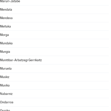
Maruri-Jatabe
Mendata
Mendexa
Meñaka
Morga
Mundaka
Mungia
Munitibar-Arbatzegi Gerrikaitz
Murueta
Muskiz
Muxika
Nabarniz
Ondarroa
Orozko