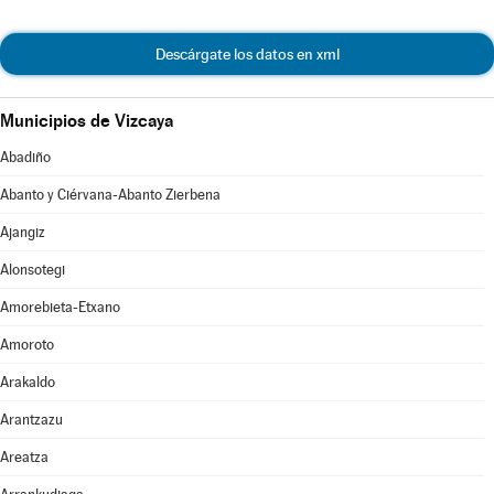
Descárgate los datos en xml
Municipios de Vizcaya
Abadiño
Abanto y Ciérvana-Abanto Zierbena
Ajangiz
Alonsotegi
Amorebieta-Etxano
Amoroto
Arakaldo
Arantzazu
Areatza