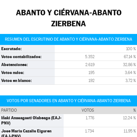
ABANTO Y CIÉRVANA-ABANTO
ZIERBENA
RESUMEN DEL ESCRUTINIO DE ABANTO Y CIÉRVANA-ABANTO ZIERBENA
Escrutado:
100 %
Votos contabilizados:
5.352
67,14 %
Abstenciones:
2.619
32,86 %
Votos nulos:
195
3,64 %
Votos en blanco:
192
3,72 %
VOTOS POR SENADORES EN ABANTO Y CIÉRVANA-ABANTO ZIERBENA
PARTIDO
VOTOS
%
Iñaki Anasagasti Olabeaga (EAJ-
1.776
12,24 %
PNV)
Jose Maria Cazalis Eiguren
1.734
11,95 %
(EAJ-PNV)