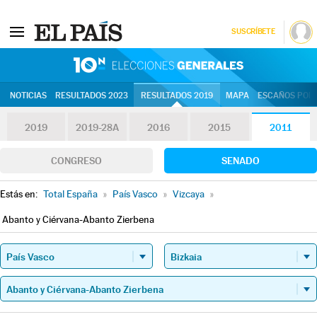
SUSCRÍBETE
10N | Eleccion
NOTICIAS
RESULTADOS 2023
RESULTADOS 2019
MAPA
ESCAÑOS POR 
2019
2019-28A
2016
2015
2011
CONGRESO
SENADO
Estás en:
Total España
»
País Vasco
»
Vizcaya
»
Abanto y Ciérvana-Abanto Zierbena