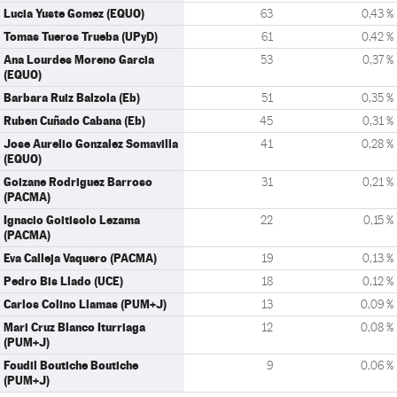
Lucia Yuste Gomez (EQUO)
63
0,43 %
Tomas Tueros Trueba (UPyD)
61
0,42 %
Ana Lourdes Moreno Garcia
53
0,37 %
(EQUO)
Barbara Ruiz Balzola (Eb)
51
0,35 %
Ruben Cuñado Cabana (Eb)
45
0,31 %
Jose Aurelio Gonzalez Somavilla
41
0,28 %
(EQUO)
Goizane Rodriguez Barroso
31
0,21 %
(PACMA)
Ignacio Goitisolo Lezama
22
0,15 %
(PACMA)
Eva Calleja Vaquero (PACMA)
19
0,13 %
Pedro Bis Llado (UCE)
18
0,12 %
Carlos Colino Llamas (PUM+J)
13
0,09 %
Mari Cruz Blanco Iturriaga
12
0,08 %
(PUM+J)
Foudil Boutiche Boutiche
9
0,06 %
(PUM+J)