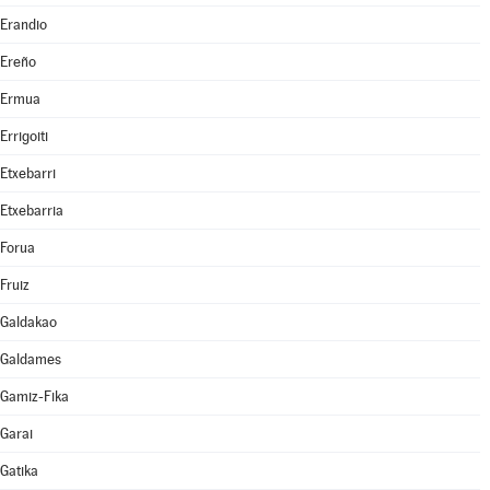
Erandio
Ereño
Ermua
Errigoiti
Etxebarri
Etxebarria
Forua
Fruiz
Galdakao
Galdames
Gamiz-Fika
Garai
Gatika