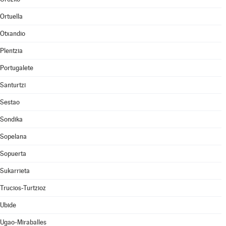
Ortuella
Otxandio
Plentzia
Portugalete
Santurtzi
Sestao
Sondika
Sopelana
Sopuerta
Sukarrieta
Trucios-Turtzioz
Ubide
Ugao-Miraballes