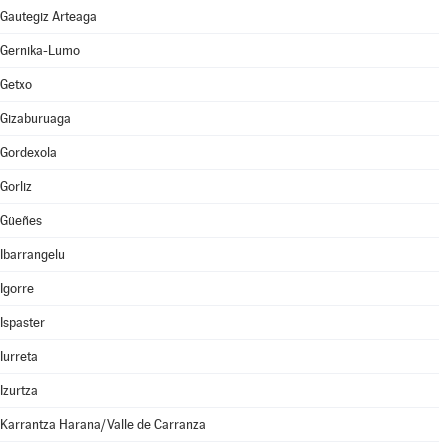
Gautegiz Arteaga
Gernika-Lumo
Getxo
Gizaburuaga
Gordexola
Gorliz
Güeñes
Ibarrangelu
Igorre
Ispaster
Iurreta
Izurtza
Karrantza Harana/Valle de Carranza