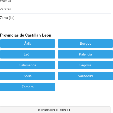
Wamba
Zaratán
Zarza (La)
Provincias de Castilla y León
Ávila
Burgos
León
Palencia
Salamanca
Segovia
Soria
Valladolid
Zamora
EDICIONES EL PAÍS S.L.
©