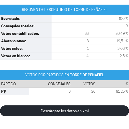
RESUMEN DEL ESCRUTINIO DE TORRE DE PEÑAFIEL
Escrutado:
100 %
Concejales totales:
3
Votos contabilizados:
33
80,49 %
Abstenciones:
8
19,51 %
Votos nulos:
1
3,03 %
Votos en blanco:
4
12,5 %
VOTOS POR PARTIDOS EN TORRE DE PEÑAFIEL
PARTIDO
CONCEJALES
VOTOS
%
PP
3
26
81,25 %
Descárgate los datos en xml