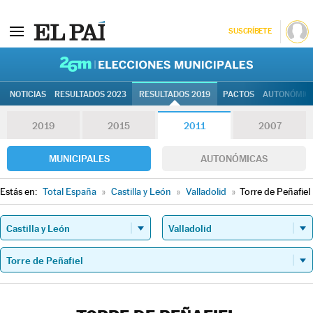
SUSCRÍBETE
26M | Elec
NOTICIAS
RESULTADOS 2023
RESULTADOS 2019
PACTOS
AUTONÓMIC
2019
2015
2011
2007
MUNICIPALES
AUTONÓMICAS
Estás en:
Total España
»
Castilla y León
»
Valladolid
»
Torre de Peñafiel