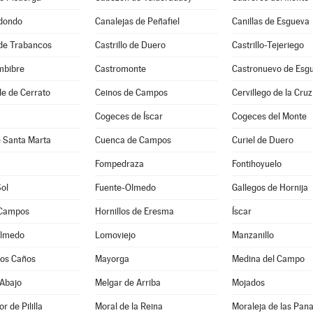
dondo
Canalejas de Peñafiel
Canillas de Esgueva
 de Trabancos
Castrillo de Duero
Castrillo-Tejeriego
mbibre
Castromonte
Castronuevo de Esg
e de Cerrato
Ceinos de Campos
Cervillego de la Cruz
Cogeces de Íscar
Cogeces del Monte
e Santa Marta
Cuenca de Campos
Curiel de Duero
a
Fompedraza
Fontihoyuelo
Sol
Fuente-Olmedo
Gallegos de Hornija
 Campos
Hornillos de Eresma
Íscar
Olmedo
Lomoviejo
Manzanillo
 los Caños
Mayorga
Medina del Campo
 Abajo
Melgar de Arriba
Mojados
 de Pililla
Moral de la Reina
Moraleja de las Pan