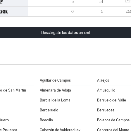
PP
5
51
77,2
PSOE
0
5
7,5
Descárgate los datos en xml
Aguilar de Campos
Alaejos
r de San Martín
Almenara de Adaja
Amusquillo
Barcial de la Loma
Barruelo del Valle
Berceruelo
Berrueces
Duero
Boecillo
Bolaños de Campos
e Pisuerga
Cabezón de Valderaduey
Cabreros del Monte