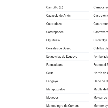
Campillo (El)
Camporre
Casasola de Arión
Castrejón
Castrodeza
Castrome
Castroponce
Castroverd
Ciguñuela
Cistérniga
Corrales de Duero
Cubillas d
Esguevillas de Esgueva
Fombellid
Fuensaldaña
Fuente el 
Geria
Herrín de
Langayo
Llano de 
Matapozuelos
Matilla de
Megeces
Melgar de
Montealegre de Campos
Montemayor