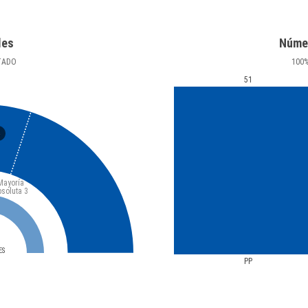
les
Núme
TADO
100
51
5
Mayoría
bsoluta
3
ES
PP