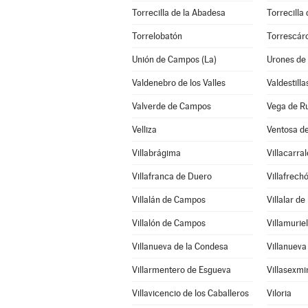
Torrecilla de la Abadesa
Torrecilla
Torrelobatón
Torrescár
Unión de Campos (La)
Urones de
Valdenebro de los Valles
Valdestilla
Valverde de Campos
Vega de R
Velliza
Ventosa de
Villabrágima
Villacarra
Villafranca de Duero
Villafrech
Villalán de Campos
Villalar d
Villalón de Campos
Villamurie
Villanueva de la Condesa
Villanueva
Villarmentero de Esgueva
Villasexmi
Villavicencio de los Caballeros
Viloria