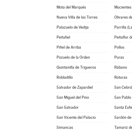
Mota del Marqués
Mucientes
Nueva Villa de las Torres
Olivares d
Palazuelo de Vedija
Parrilla (L
Peñafiel
Peñaflor d
Piñel de Arriba
Pollos
Pozuelo de la Orden
Puras
Quintanilla de Trigueros
Rábano
Robladillo
Roturas
Salvador de Zapardiel
San Cebri
San Miguel del Pino
San Pablo 
San Salvador
Santa Eufe
San Vicente del Palacio
Sardón de
Simancas
Tamariz d