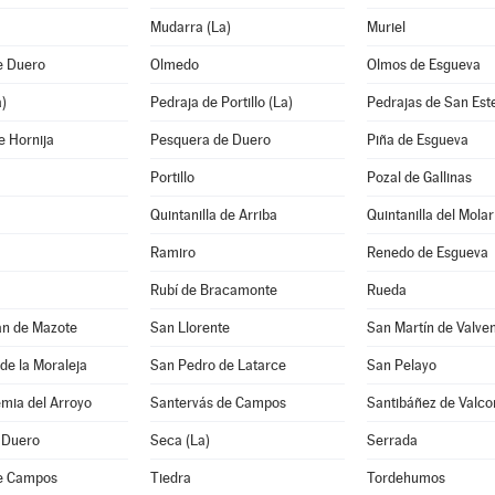
Mudarra (La)
Muriel
e Duero
Olmedo
Olmos de Esgueva
a)
Pedraja de Portillo (La)
Pedrajas de San Est
e Hornija
Pesquera de Duero
Piña de Esgueva
Portillo
Pozal de Gallinas
Quintanilla de Arriba
Quintanilla del Molar
Ramiro
Renedo de Esgueva
Rubí de Bracamonte
Rueda
án de Mazote
San Llorente
San Martín de Valven
de la Moraleja
San Pedro de Latarce
San Pelayo
mia del Arroyo
Santervás de Campos
Santibáñez de Valco
 Duero
Seca (La)
Serrada
e Campos
Tiedra
Tordehumos