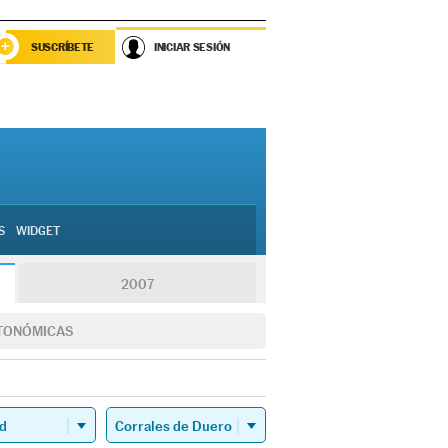
SUSCRÍBETE
INICIAR SESIÓN
S
WIDGET
2007
TONÓMICAS