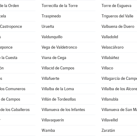
 de la Orden
Torrecilla de la Torre
Torre de Esgueva
cela
Traspinedo
Trigueros del Valle
 Castroponce
Urueña
Valbuena de Duero
s
Valdunquillo
Valladolid
uiponce
Vega de Valdetronco
Velascálvaro
 la Cuesta
Viana de Cega
Villabáñez
lón
Villacid de Campos
Villaco
ós
Villafuerte
Villagarcía de Camp
e los Comuneros
Villalba de la Loma
Villalba de los Alcor
l de Campos
Villán de Tordesillas
Villanubla
 de los Caballeros
Villanueva de los Infantes
Villanueva de San M
r
Villavaquerín
Villavellid
Wamba
Zaratán