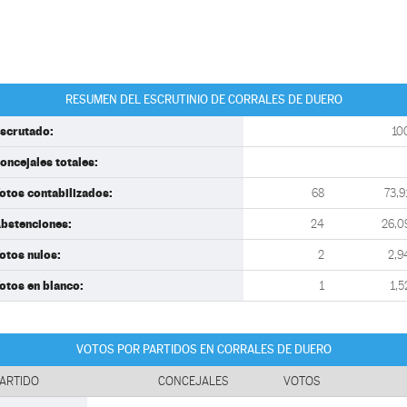
RESUMEN DEL ESCRUTINIO DE CORRALES DE DUERO
scrutado:
10
oncejales totales:
otos contabilizados:
68
73,9
bstenciones:
24
26,0
otos nulos:
2
2,9
otos en blanco:
1
1,5
VOTOS POR PARTIDOS EN CORRALES DE DUERO
ARTIDO
CONCEJALES
VOTOS