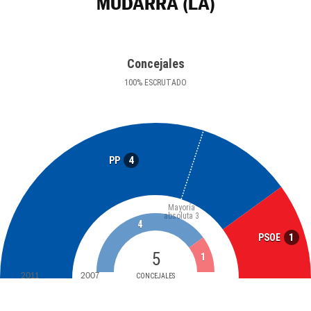
MUDARRA (LA)
Concejales
100
%
ESCRUTADO
4
PP
Mayoría
absoluta
3
4
1
PSOE
5
1
2011
2007
CONCEJALES