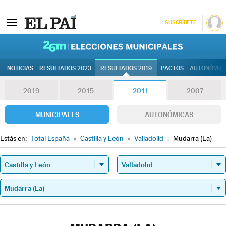
SUSCRÍBETE
26M | Elec
NOTICIAS
RESULTADOS 2023
RESULTADOS 2019
PACTOS
AUTONÓMIC
2019
2015
2011
2007
MUNICIPALES
AUTONÓMICAS
Estás en:
Total España
»
Castilla y León
»
Valladolid
»
Mudarra (La)