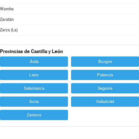
Wamba
Zaratán
Zarza (La)
Provincias de Castilla y León
Ávila
Burgos
León
Palencia
Salamanca
Segovia
Soria
Valladolid
Zamora