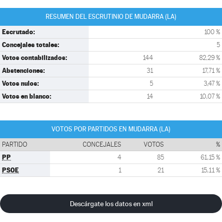
RESUMEN DEL ESCRUTINIO DE MUDARRA (LA)
Escrutado:
100 %
Concejales totales:
5
Votos contabilizados:
144
82,29 %
Abstenciones:
31
17,71 %
Votos nulos:
5
3,47 %
Votos en blanco:
14
10,07 %
VOTOS POR PARTIDOS EN MUDARRA (LA)
PARTIDO
CONCEJALES
VOTOS
%
PP
4
85
61,15 %
PSOE
1
21
15,11 %
Descárgate los datos en xml