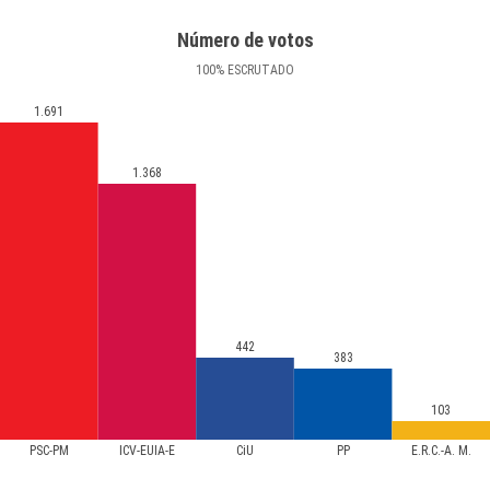
Número de votos
100
%
ESCRUTADO
1.691
1.368
442
383
103
PSC-PM
ICV-EUIA-E
CiU
PP
E.R.C.-A. M.