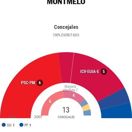
MONTMELÓ
Concejales
100
%
ESCRUTADO
5
ICV-EUIA-E
6
PSC-PM
Mayoría
absoluta
7
4
6
13
2011
2007
CONCEJALES
CiU
1
PP
1