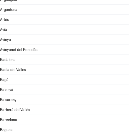
Argentona
Artés
Avià
Avinyó
Avinyonet del Penedès
Badalona
Badia del Vallès
Bagà
Balenyà
Balsareny
Barberà del Vallès
Barcelona
Begues