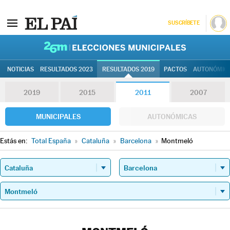
SUSCRÍBETE
26M | Elec
NOTICIAS
RESULTADOS 2023
RESULTADOS 2019
PACTOS
AUTONÓMIC
2019
2015
2011
2007
MUNICIPALES
AUTONÓMICAS
Estás en:
Total España
»
Cataluña
»
Barcelona
»
Montmeló