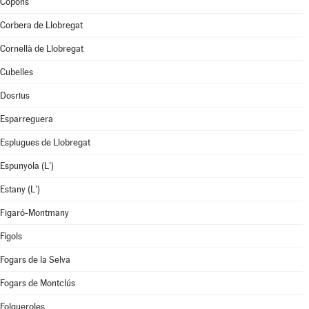
Copons
Corbera de Llobregat
Cornellà de Llobregat
Cubelles
Dosrius
Esparreguera
Esplugues de Llobregat
Espunyola (L')
Estany (L')
Figaró-Montmany
Fígols
Fogars de la Selva
Fogars de Montclús
Folgueroles