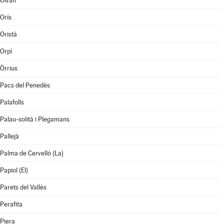
Olvan
Orís
Oristà
Orpí
Òrrius
Pacs del Penedès
Palafolls
Palau-solità i Plegamans
Pallejà
Palma de Cervelló (La)
Papiol (El)
Parets del Vallès
Perafita
Piera