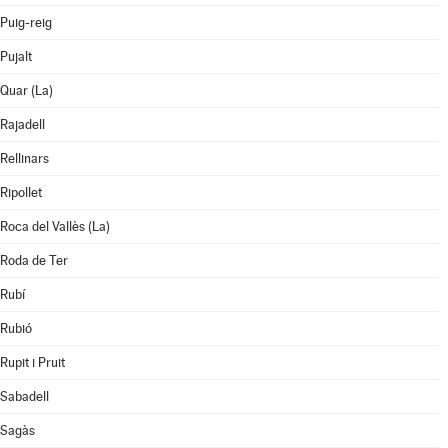
Puig-reig
Pujalt
Quar (La)
Rajadell
Rellinars
Ripollet
Roca del Vallès (La)
Roda de Ter
Rubí
Rubió
Rupit i Pruit
Sabadell
Sagàs