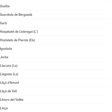
Gualba
Guardiola de Berguedà
Gurb
Hospitalet de Llobregat (L')
Hostalets de Pierola (Els)
Igualada
Jorba
Llacuna (La)
Llagosta (La)
Lliçà d'Amunt
Lliçà de Vall
Llinars del Vallès
Lluçà