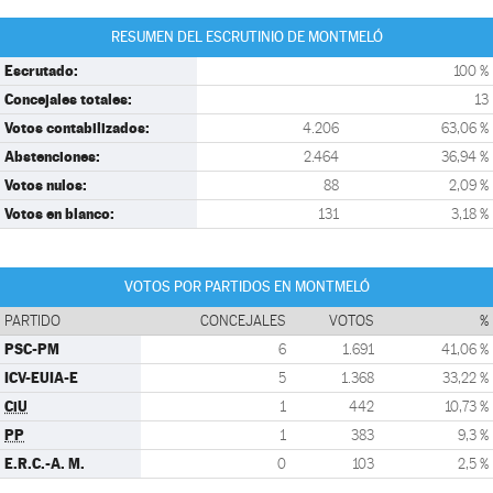
RESUMEN DEL ESCRUTINIO DE MONTMELÓ
Escrutado:
100 %
Concejales totales:
13
Votos contabilizados:
4.206
63,06 %
Abstenciones:
2.464
36,94 %
Votos nulos:
88
2,09 %
Votos en blanco:
131
3,18 %
VOTOS POR PARTIDOS EN MONTMELÓ
PARTIDO
CONCEJALES
VOTOS
%
PSC-PM
6
1.691
41,06 %
ICV-EUIA-E
5
1.368
33,22 %
CiU
1
442
10,73 %
PP
1
383
9,3 %
E.R.C.-A. M.
0
103
2,5 %