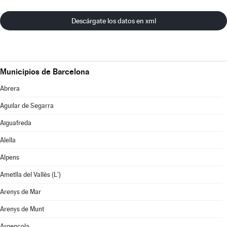
Descárgate los datos en xml
Municipios de Barcelona
Abrera
Aguilar de Segarra
Aiguafreda
Alella
Alpens
Ametlla del Vallès (L')
Arenys de Mar
Arenys de Munt
Argençola