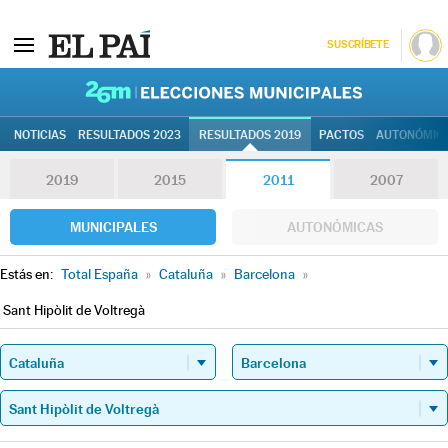
SUSCRÍBETE
26M | Elec
NOTICIAS
RESULTADOS 2023
RESULTADOS 2019
PACTOS
AUTONÓMIC
2019
2015
2011
2007
MUNICIPALES
AUTONÓMICAS
Estás en:
Total España
»
Cataluña
»
Barcelona
»
Sant Hipòlit de Voltregà