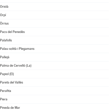
Oristà
Orpí
Òrrius
Pacs del Penedès
Palafolls
Palau-solità i Plegamans
Pallejà
Palma de Cervelló (La)
Papiol (El)
Parets del Vallès
Perafita
Piera
Pineda de Mar