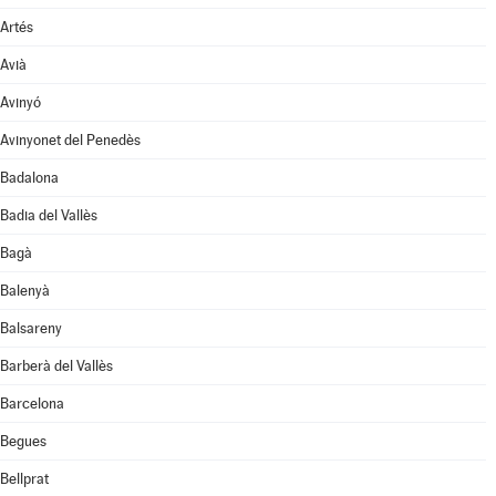
Artés
Avià
Avinyó
Avinyonet del Penedès
Badalona
Badia del Vallès
Bagà
Balenyà
Balsareny
Barberà del Vallès
Barcelona
Begues
Bellprat