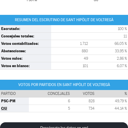
PSC-PM
CiU
RESUMEN DEL ESCRUTINIO DE SANT HIPÒLIT DE VOLTREGÀ
Escrutado:
100 %
Concejales totales:
11
Votos contabilizados:
1.712
66,05 %
Abstenciones:
880
33,95 %
Votos nulos:
49
2,86 %
Votos en blanco:
101
6,07 %
VOTOS POR PARTIDOS EN SANT HIPÒLIT DE VOLTREGÀ
PARTIDO
CONCEJALES
VOTOS
%
PSC-PM
6
828
49,79 %
CiU
5
734
44,14 %
Descárgate los datos en xml