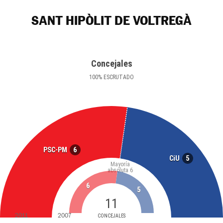
SANT HIPÒLIT DE VOLTREGÀ
Concejales
100
%
ESCRUTADO
6
PSC-PM
5
CiU
Mayoría
absoluta
6
6
5
11
2011
2007
CONCEJALES