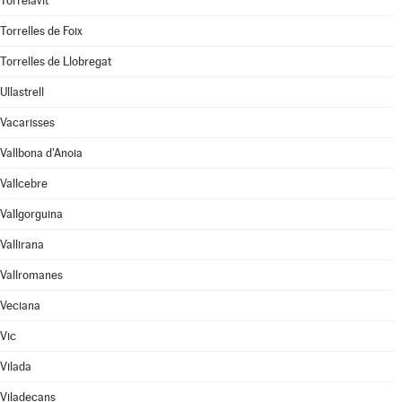
Torrelavit
Torrelles de Foix
Torrelles de Llobregat
Ullastrell
Vacarisses
Vallbona d'Anoia
Vallcebre
Vallgorguina
Vallirana
Vallromanes
Veciana
Vic
Vilada
Viladecans