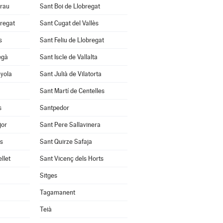
Grau
Sant Boi de Llobregat
bregat
Sant Cugat del Vallès
s
Sant Feliu de Llobregat
egà
Sant Iscle de Vallalta
nyola
Sant Julià de Vilatorta
Sant Martí de Centelles
s
Santpedor
jor
Sant Pere Sallavinera
ès
Sant Quirze Safaja
llet
Sant Vicenç dels Horts
Sitges
Tagamanent
Teià