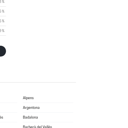
3 %
6 %
6 %
9 %
Alpens
Argentona
ès
Badalona
Barberà del Vallès