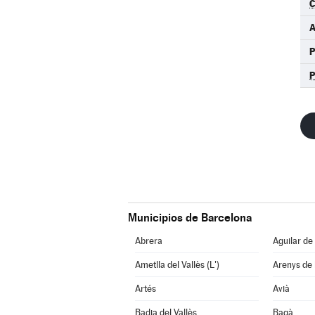
C
A
P
Municipios de Barcelona
Abrera
Aguilar de
Ametlla del Vallès (L')
Arenys de
Artés
Avià
Badia del Vallès
Bagà