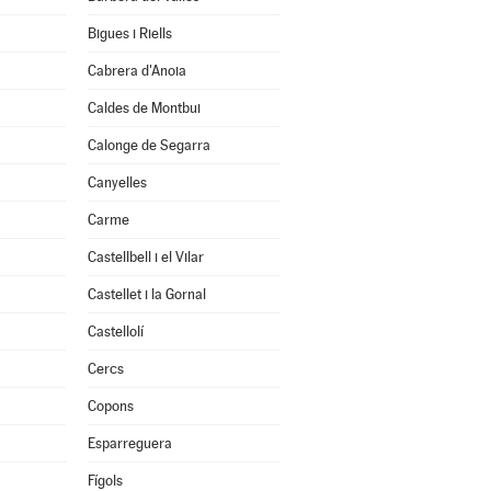
Bigues i Riells
Cabrera d'Anoia
Caldes de Montbui
Calonge de Segarra
Canyelles
Carme
Castellbell i el Vilar
Castellet i la Gornal
Castellolí
Cercs
Copons
Esparreguera
Fígols