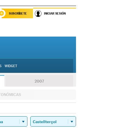
SUSCRÍBETE
INICIAR SESIÓN
S
WIDGET
2007
TONÓMICAS