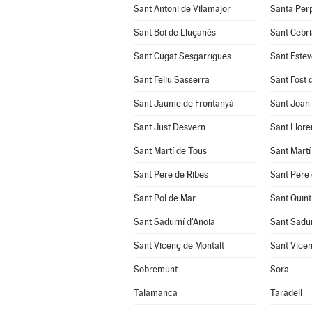
Sant Antoni de Vilamajor
Santa Per
Sant Boi de Lluçanès
Sant Cebri
Sant Cugat Sesgarrigues
Sant Estev
Sant Feliu Sasserra
Sant Fost 
Sant Jaume de Frontanyà
Sant Joan
Sant Just Desvern
Sant Llore
Sant Martí de Tous
Sant Martí
Sant Pere de Ribes
Sant Pere 
Sant Pol de Mar
Sant Quint
Sant Sadurní d'Anoia
Sant Sadu
Sant Vicenç de Montalt
Sant Vicen
Sobremunt
Sora
Talamanca
Taradell