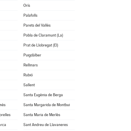
Orís
Palafolls
Parets del Vallès
Pobla de Claramunt (La)
Prat de Llobregat (El)
Puigdàlber
Rellinars
Rubió
Sallent
Santa Eugènia de Berga
anès
Santa Margarida de Montbui
orelles
Santa Maria de Merlès
arca
Sant Andreu de Llavaneres