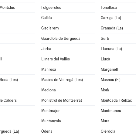
 Montclús
Folgueroles
Fonollosa
Gallifa
Garriga (La)
Gisclareny
Granada (La)
Guardiola de Berguedà
Gurb
Jorba
Llacuna (La)
ll
Llinars del Vallès
Lluçà
Manresa
Marganell
Roda (Les)
Masies de Voltregà (Les)
Masnou (El)
Mediona
Moià
de Calders
Monistrol de Montserrat
Montcada i Reixac
Montmajor
Montmaneu
Muntanyola
Mura
rguedà (La)
Òdena
Olèrdola