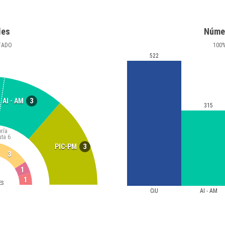
les
Núme
TADO
100
522
3
AI - AM
315
ría
uta
6
3
PIC-PM
3
1
1
ES
CiU
AI - AM