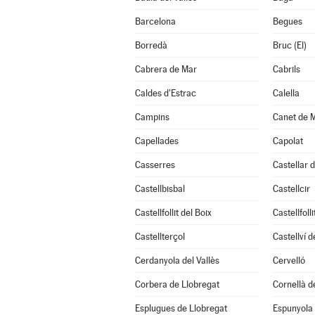
Barcelona
Begues
Borredà
Bruc (El)
Cabrera de Mar
Cabrils
Caldes d'Estrac
Calella
Campins
Canet de 
Capellades
Capolat
Casserres
Castellar d
Castellbisbal
Castellcir
Castellfollit del Boix
Castellfoll
Castellterçol
Castellví 
Cerdanyola del Vallès
Cervelló
Corbera de Llobregat
Cornellà d
Esplugues de Llobregat
Espunyola 