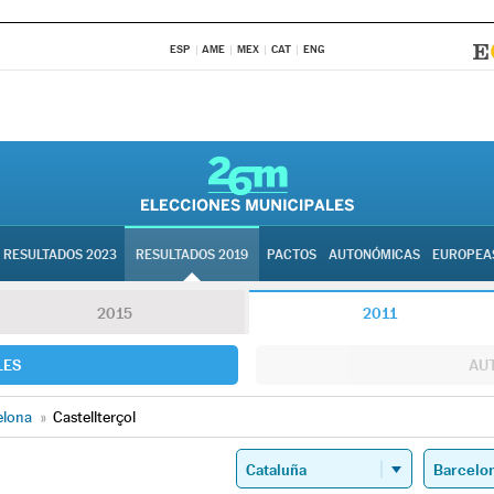
ESP
AME
MEX
CAT
ENG
RESULTADOS 2023
RESULTADOS 2019
PACTOS
AUTONÓMICAS
EUROPEA
2015
2011
LES
AU
elona
»
Castellterçol