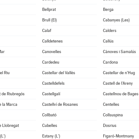
Bellprat
Berga
Brull (El)
Cabanyes (Les)
Calaf
Calders
Calldetenes
Callús
Mar
Canovelles
Cànoves i Samalús
Cardedeu
Cardona
el Riu
Castellar del Vallès
Castellar de n'Hug
Castelldefels
Castell de l'Areny
it de Riubregós
Castellgalí
Castellnou de Bages
de la Marca
Castellví de Rosanes
Centelles
Collbató
Collsuspina
e Llobregat
Cubelles
Dosrius
(L')
Estany (L')
Figaró-Montmany