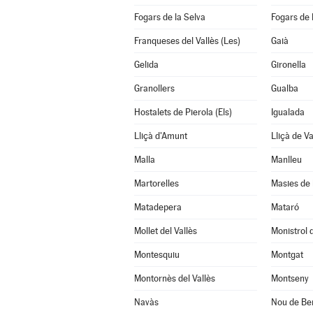
Fogars de la Selva
Fogars de
Franqueses del Vallès (Les)
Gaià
Gelida
Gironella
Granollers
Gualba
Hostalets de Pierola (Els)
Igualada
Lliçà d'Amunt
Lliçà de Va
Malla
Manlleu
Martorelles
Masies de 
Matadepera
Mataró
Mollet del Vallès
Monistrol 
Montesquiu
Montgat
Montornès del Vallès
Montseny
Navàs
Nou de Be