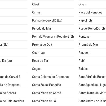
Olost
Olvan
Òrrius
Pacs del Penedès
Palma de Cervelló (La)
Papiol (El)
Pineda de Mar
Pla del Penedès (El)
Pont de Vilomara i Rocafort (El)
Pontons
i (Els)
Premià de Dalt
Premià de Mar
Quar (La)
Rajadell
allès (La)
Roda de Ter
Rubí
Sagàs
Saldes
oma de Cervelló
Santa Coloma de Gramenet
Sant Adrià de Besòs
lia de Ronçana
Santa Fe del Penedès
Sant Agustí de Lluç
ia de Besora
Santa Maria de Corcó
Santa Maria de Mart
a de Palautordera
Santa Maria d'Oló
Sant Andreu de la B