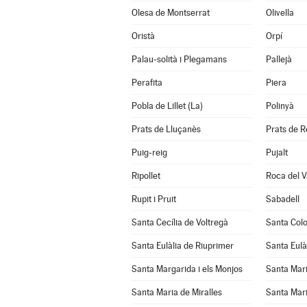
Olesa de Montserrat
Olivella
Oristà
Orpí
Palau-solità i Plegamans
Pallejà
Perafita
Piera
Pobla de Lillet (La)
Polinyà
Prats de Lluçanès
Prats de Re
Puig-reig
Pujalt
Ripollet
Roca del V
Rupit i Pruit
Sabadell
Santa Cecília de Voltregà
Santa Col
Santa Eulàlia de Riuprimer
Santa Eulà
Santa Margarida i els Monjos
Santa Mar
Santa Maria de Miralles
Santa Mari