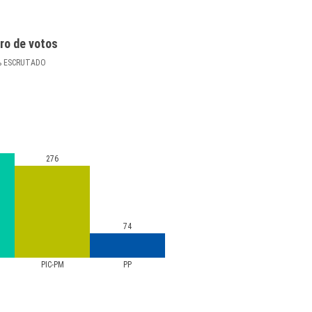
ro de votos
%
ESCRUTADO
276
74
PIC-PM
PP