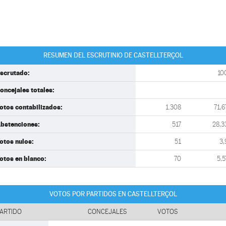
RESUMEN DEL ESCRUTINIO DE CASTELLTERÇOL
scrutado:
10
oncejales totales:
otos contabilizados:
1.308
71,6
bstenciones:
517
28,3
otos nulos:
51
3,
otos en blanco:
70
5,5
VOTOS POR PARTIDOS EN CASTELLTERÇOL
ARTIDO
CONCEJALES
VOTOS