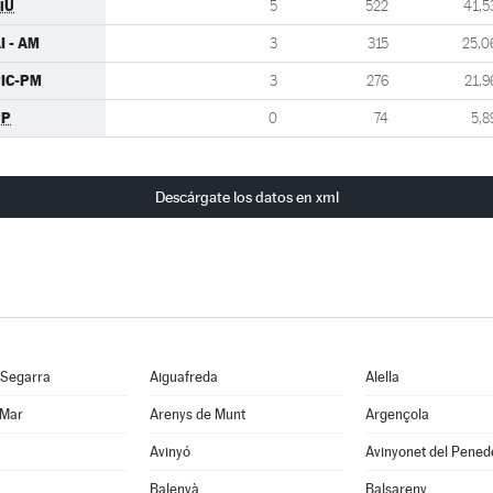
iU
5
522
41,5
I - AM
3
315
25,0
IC-PM
3
276
21,9
PP
0
74
5,8
Descárgate los datos en xml
 Segarra
Aiguafreda
Alella
 Mar
Arenys de Munt
Argençola
Avinyó
Avinyonet del Pened
Balenyà
Balsareny