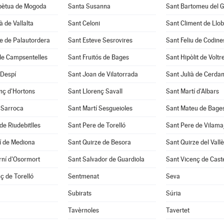
pètua de Mogoda
Santa Susanna
Sant Bartomeu del 
à de Vallalta
Sant Celoni
Sant Climent de Llo
e de Palautordera
Sant Esteve Sesrovires
Sant Feliu de Codine
de Campsentelles
Sant Fruitós de Bages
Sant Hipòlit de Voltr
 Despí
Sant Joan de Vilatorrada
Sant Julià de Cerda
nç d'Hortons
Sant Llorenç Savall
Sant Martí d'Albars
 Sarroca
Sant Martí Sesgueioles
Sant Mateu de Bage
de Riudebitlles
Sant Pere de Torelló
Sant Pere de Vilama
í de Mediona
Sant Quirze de Besora
Sant Quirze del Vall
rní d'Osormort
Sant Salvador de Guardiola
Sant Vicenç de Caste
ç de Torelló
Sentmenat
Seva
Subirats
Súria
Tavèrnoles
Tavertet