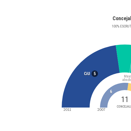
Conceja
100
%
ESCRU
5
CiU
Mayo
absol
6
11
CONCEJAL
2011
2007