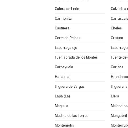
Calera de León
Calzadilla 
Carmonita
Carrascalej
Castuera
Cheles
Corte de Peleas
Cristina
Esparragalejo
Esparrago
Fuenlabrada de los Montes
Fuente de
Garbayuela
Garlitos
Haba (La)
Helechosa
Higuera de Vargas
Higuera la
Lapa (La)
Llera
Maguilla
Malcocina
Medina de las Torres
Mengabril
Montemolín
Monterrubi