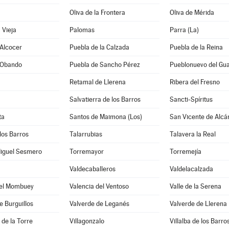
Oliva de la Frontera
Oliva de Mérida
 Vieja
Palomas
Parra (La)
 Alcocer
Puebla de la Calzada
Puebla de la Reina
 Obando
Puebla de Sancho Pérez
Pueblonuevo del Gu
Retamal de Llerena
Ribera del Fresno
Salvatierra de los Barros
Sancti-Spíritus
ta
Santos de Maimona (Los)
San Vicente de Alcá
los Barros
Talarrubias
Talavera la Real
Miguel Sesmero
Torremayor
Torremejía
Valdecaballeros
Valdelacalzada
del Mombuey
Valencia del Ventoso
Valle de la Serena
e Burguillos
Valverde de Leganés
Valverde de Llerena
 de la Torre
Villagonzalo
Villalba de los Barro