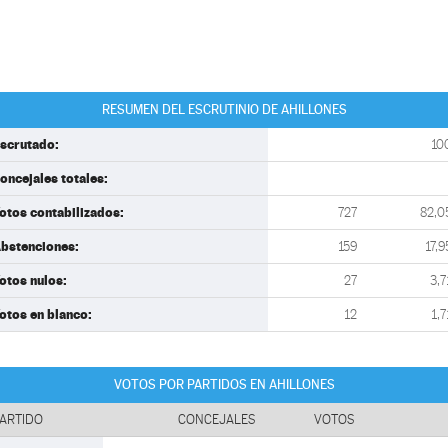
RESUMEN DEL ESCRUTINIO DE AHILLONES
scrutado:
10
oncejales totales:
otos contabilizados:
727
82,0
bstenciones:
159
17,9
otos nulos:
27
3,7
otos en blanco:
12
1,7
VOTOS POR PARTIDOS EN AHILLONES
ARTIDO
CONCEJALES
VOTOS