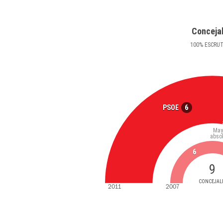
Conceja
100
%
ESCRU
6
PSOE
May
abso
6
9
CONCEJAL
2011
2007