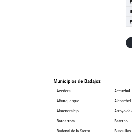
I
Municipios de Badajoz
Acedera
Aceuchal
Alburquerque
Alconchel
Almendralejo
Arroyo de
Barcarrota
Baterno
Bodonal de la Sierra
Burguillos