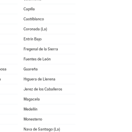
Capilla
Castilblanco
a
Coronada (La)
Entrín Bajo
Fregenal de la Sierra
Fuentes de León
mosa
Guareña
a
Higuera de Llerena
Jerez de los Caballeros
Magacela
Medellín
Monesterio
Nava de Santiago (La)