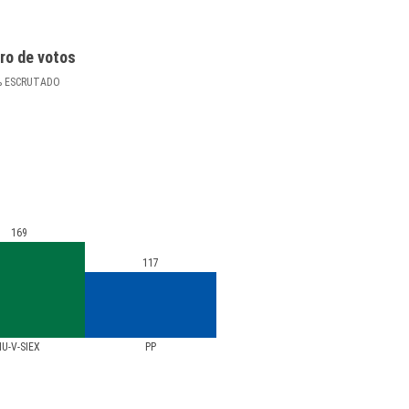
ro de votos
%
ESCRUTADO
169
117
IU-V-SIEX
PP