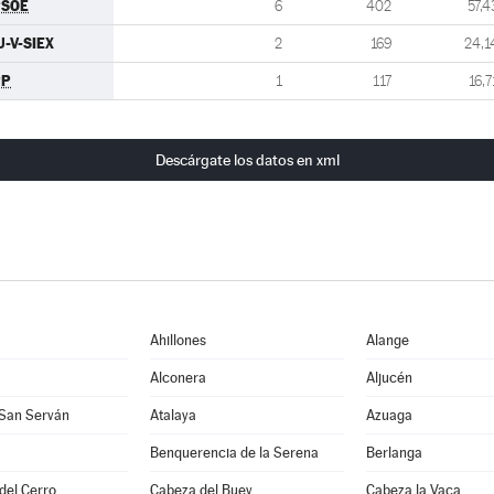
PSOE
6
402
57,4
U-V-SIEX
2
169
24,1
PP
1
117
16,7
Descárgate los datos en xml
Ahillones
Alange
Alconera
Aljucén
 San Serván
Atalaya
Azuaga
Benquerencia de la Serena
Berlanga
 del Cerro
Cabeza del Buey
Cabeza la Vaca