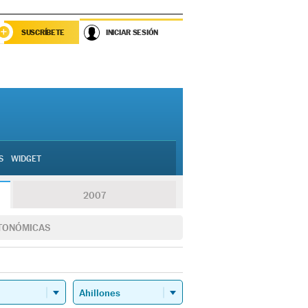
SUSCRÍBETE
INICIAR SESIÓN
S
WIDGET
2007
TONÓMICAS