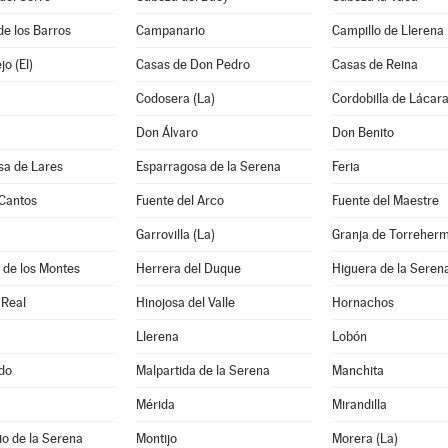
de los Barros
Campanario
Campillo de Llerena
o (El)
Casas de Don Pedro
Casas de Reina
Codosera (La)
Cordobilla de Lácar
Don Álvaro
Don Benito
sa de Lares
Esparragosa de la Serena
Feria
 Cantos
Fuente del Arco
Fuente del Maestre
Garrovilla (La)
Granja de Torreher
 de los Montes
Herrera del Duque
Higuera de la Seren
 Real
Hinojosa del Valle
Hornachos
Llerena
Lobón
do
Malpartida de la Serena
Manchita
Mérida
Mirandilla
o de la Serena
Montijo
Morera (La)