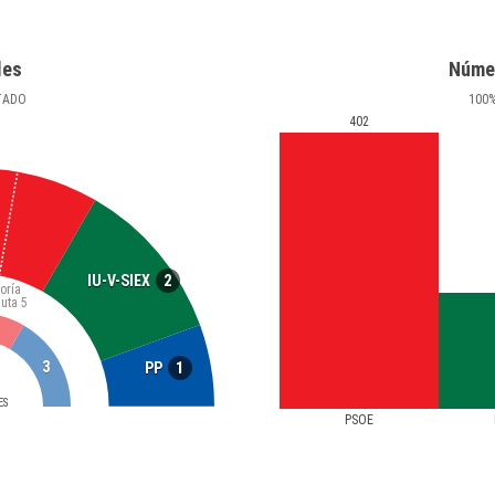
les
Núme
TADO
100
402
2
IU-V-SIEX
oría
luta
5
1
3
PP
ES
PSOE