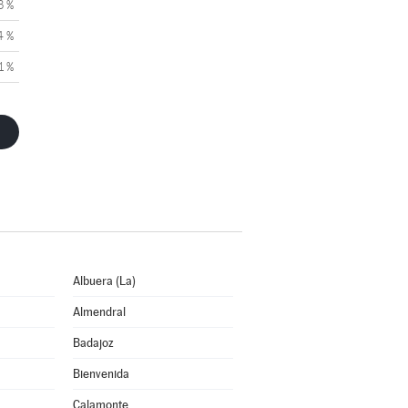
3 %
4 %
1 %
Albuera (La)
Almendral
Badajoz
Bienvenida
Calamonte