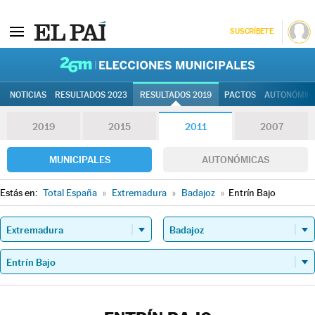
SUSCRÍBETE
26M | Elec
NOTICIAS
RESULTADOS 2023
RESULTADOS 2019
PACTOS
AUTONÓMIC
2019
2015
2011
2007
MUNICIPALES
AUTONÓMICAS
Estás en:
Total España
»
Extremadura
»
Badajoz
»
Entrín Bajo