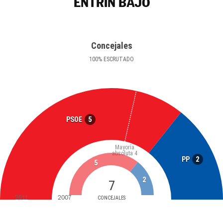
ENTRÍN BAJO
Concejales
100
%
ESCRUTADO
5
PSOE
Mayoría
absoluta
4
2
PP
5
2
7
2011
2007
CONCEJALES