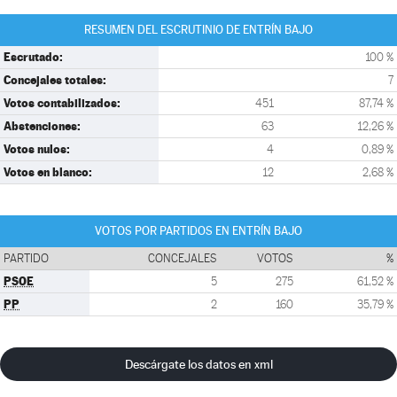
RESUMEN DEL ESCRUTINIO DE ENTRÍN BAJO
Escrutado:
100 %
Concejales totales:
7
Votos contabilizados:
451
87,74 %
Abstenciones:
63
12,26 %
Votos nulos:
4
0,89 %
Votos en blanco:
12
2,68 %
VOTOS POR PARTIDOS EN ENTRÍN BAJO
PARTIDO
CONCEJALES
VOTOS
%
PSOE
5
275
61,52 %
PP
2
160
35,79 %
Descárgate los datos en xml