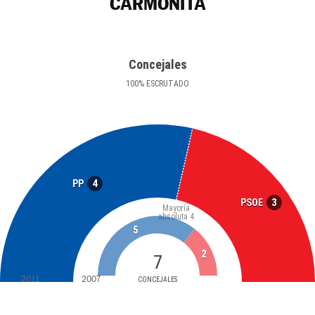
CARMONITA
Concejales
100
%
ESCRUTADO
4
PP
3
PSOE
Mayoría
absoluta
4
5
2
7
2011
2007
CONCEJALES