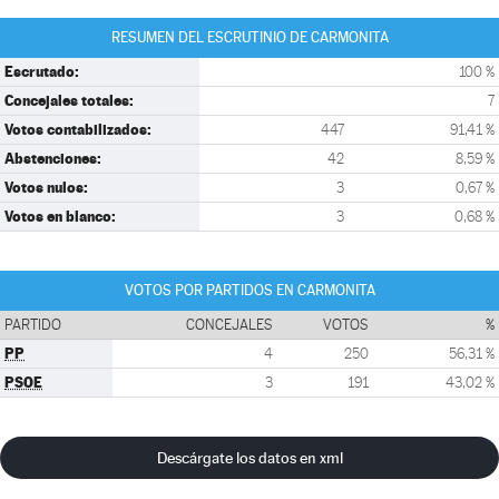
RESUMEN DEL ESCRUTINIO DE CARMONITA
Escrutado:
100 %
Concejales totales:
7
Votos contabilizados:
447
91,41 %
Abstenciones:
42
8,59 %
Votos nulos:
3
0,67 %
Votos en blanco:
3
0,68 %
VOTOS POR PARTIDOS EN CARMONITA
PARTIDO
CONCEJALES
VOTOS
%
PP
4
250
56,31 %
PSOE
3
191
43,02 %
Descárgate los datos en xml