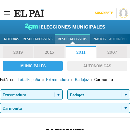
SUSCRÍBETE
26M | Elec
NOTICIAS
RESULTADOS 2023
RESULTADOS 2019
PACTOS
AUTONÓMIC
2019
2015
2011
2007
MUNICIPALES
AUTONÓMICAS
Estás en:
Total España
»
Extremadura
»
Badajoz
»
Carmonita