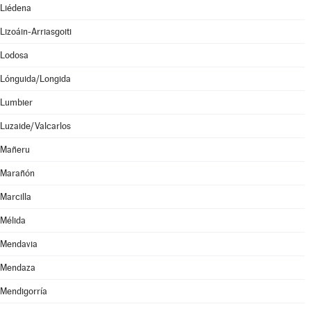
Liédena
Lizoáin-Arriasgoiti
Lodosa
Lónguida/Longida
Lumbier
Luzaide/Valcarlos
Mañeru
Marañón
Marcilla
Mélida
Mendavia
Mendaza
Mendigorría