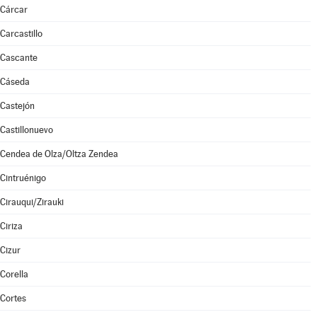
Cárcar
Carcastillo
Cascante
Cáseda
Castejón
Castillonuevo
Cendea de Olza/Oltza Zendea
Cintruénigo
Cirauqui/Zirauki
Ciriza
Cizur
Corella
Cortes