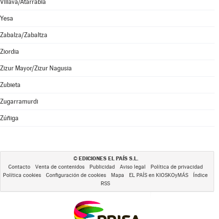
Villava/Atarrabia
Yesa
Zabalza/Zabaltza
Ziordia
Zizur Mayor/Zizur Nagusia
Zubieta
Zugarramurdi
Zúñiga
EDICIONES EL PAÍS S.L.
©
Contacto
Venta de contenidos
Publicidad
Aviso legal
Política de privacidad
Política cookies
Configuración de cookies
Mapa
EL PAÍS en KIOSKOyMÁS
Índice
RSS