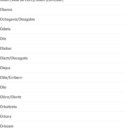
Obanos
Ochagavía/Otsagabia
Odieta
Oitz
Olaibar
Olazti/Olazagutía
Olejua
Olite/Erriberri
Ollo
Olóriz/Oloritz
Orbaitzeta
Orbara
Orísoain