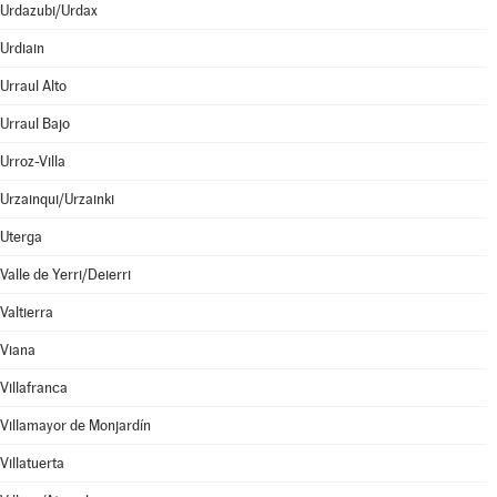
Urdazubi/Urdax
Urdiain
Urraul Alto
Urraul Bajo
Urroz-Villa
Urzainqui/Urzainki
Uterga
Valle de Yerri/Deierri
Valtierra
Viana
Villafranca
Villamayor de Monjardín
Villatuerta