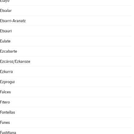
Etayo
Etxalar
Etxarri-Aranatz
Etxauri
Eulate
Ezcabarte
Ezcároz/Ezkaroze
Ezkurra
Ezprogui
Falces
Fitero
Fontellas
Funes
Fustiñana