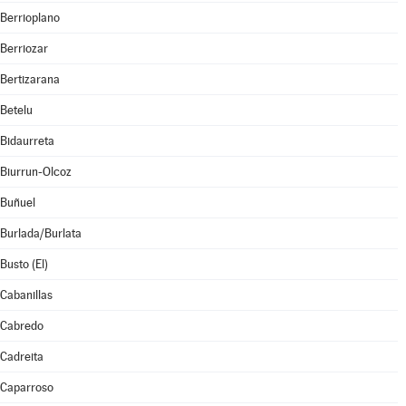
Berrioplano
Berriozar
Bertizarana
Betelu
Bidaurreta
Biurrun-Olcoz
Buñuel
Burlada/Burlata
Busto (El)
Cabanillas
Cabredo
Cadreita
Caparroso