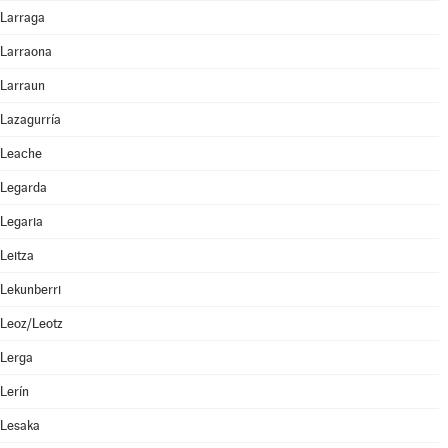
Larraga
Larraona
Larraun
Lazagurría
Leache
Legarda
Legaria
Leitza
Lekunberri
Leoz/Leotz
Lerga
Lerín
Lesaka