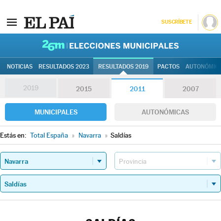
SUSCRÍBETE
26M | Elec
NOTICIAS
RESULTADOS 2023
RESULTADOS 2019
PACTOS
AUTONÓMIC
2019
2015
2011
2007
MUNICIPALES
AUTONÓMICAS
Estás en:
Total España
»
Navarra
»
Saldías