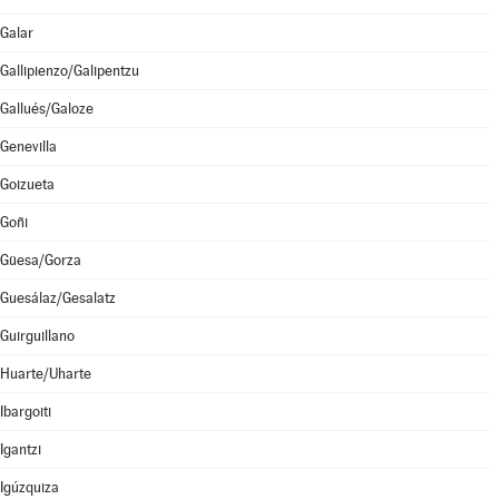
Galar
Gallipienzo/Galipentzu
Gallués/Galoze
Genevilla
Goizueta
Goñi
Güesa/Gorza
Guesálaz/Gesalatz
Guirguillano
Huarte/Uharte
Ibargoiti
Igantzi
Igúzquiza