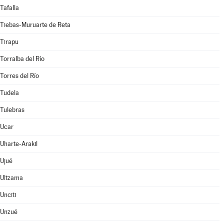
Tafalla
Tiebas-Muruarte de Reta
Tirapu
Torralba del Río
Torres del Río
Tudela
Tulebras
Ucar
Uharte-Arakil
Ujué
Ultzama
Unciti
Unzué