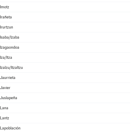
Imotz
Irañeta
Irurtzun
Isaba/Izaba
Izagaondoa
Iza/Itza
Izalzu/Itzaltzu
Jaurrieta
Javier
Juslapeña
Lana
Lantz
Lapoblación