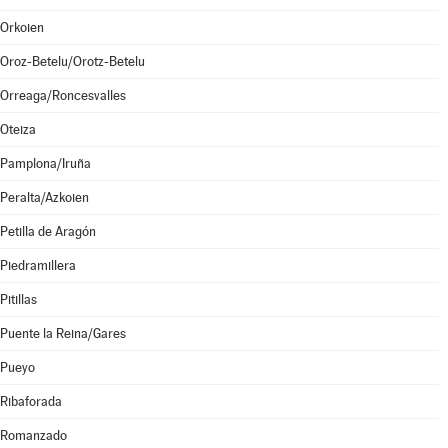
Orkoien
Oroz-Betelu/Orotz-Betelu
Orreaga/Roncesvalles
Oteiza
Pamplona/Iruña
Peralta/Azkoien
Petilla de Aragón
Piedramillera
Pitillas
Puente la Reina/Gares
Pueyo
Ribaforada
Romanzado