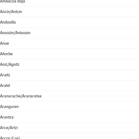
Améscoa Baja
Ancín/Antzin
Andosilla
Ansoáin/Antsoain
Anue
Añorbe
Aoiz/Agoitz
Araitz
Arakil
Aranarache/Aranaratxe
Aranguren
Arantza
Arce/Artzi
Arcos (Los)