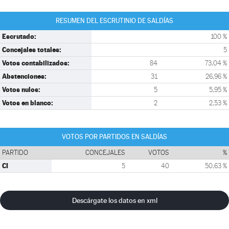
RESUMEN DEL ESCRUTINIO DE SALDÍAS
Escrutado:
100 %
Concejales totales:
5
Votos contabilizados:
84
73,04 %
Abstenciones:
31
26,96 %
Votos nulos:
5
5,95 %
Votos en blanco:
2
2,53 %
VOTOS POR PARTIDOS EN SALDÍAS
PARTIDO
CONCEJALES
VOTOS
%
CI
5
40
50,63 %
Descárgate los datos en xml