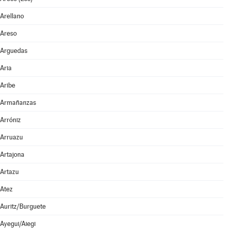
Arellano
Areso
Arguedas
Aria
Aribe
Armañanzas
Arróniz
Arruazu
Artajona
Artazu
Atez
Auritz/Burguete
Ayegui/Aiegi