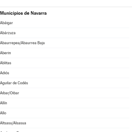
Municipios de Navarra
Abáigar
Abárzuza
Abaurrepea/Abaurrea Baja
Aberin
Ablitas
Adiós
Aguilar de Codés
Aibar/Oibar
Allín
Allo
Altsasu/Alsasua