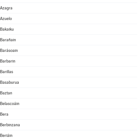
Azagra
Azuelo
Bakaiku
Barañain
Barásoain
Barbarin
Barillas
Basaburua
Baztan
Belascoáin
Bera
Berbinzana
Beriáin