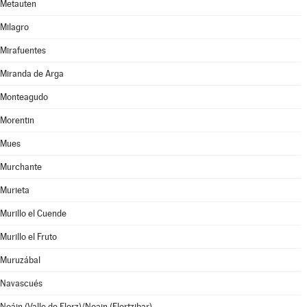
Metauten
Milagro
Mirafuentes
Miranda de Arga
Monteagudo
Morentin
Mues
Murchante
Murieta
Murillo el Cuende
Murillo el Fruto
Muruzábal
Navascués
Noáin (Valle de Elorz)/Noain (Elortzibar)