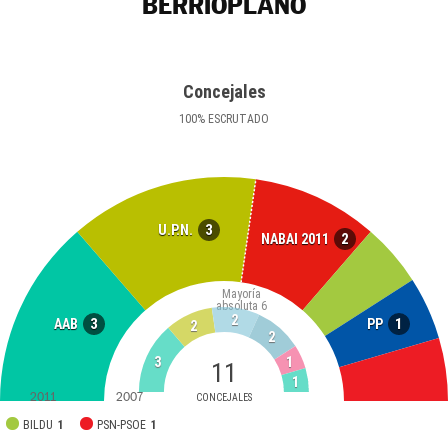
BERRIOPLANO
Concejales
100
%
ESCRUTADO
3
U.P.N.
2
NABAI 2011
Mayoría
absoluta
6
2
3
1
AAB
PP
2
2
3
1
11
1
2011
2007
CONCEJALES
BILDU
1
PSN-PSOE
1