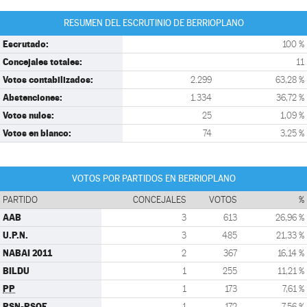
RESUMEN DEL ESCRUTINIO DE BERRIOPLANO
Escrutado:
100 %
Concejales totales:
11
Votos contabilizados:
2.299
63,28 %
Abstenciones:
1.334
36,72 %
Votos nulos:
25
1,09 %
Votos en blanco:
74
3,25 %
VOTOS POR PARTIDOS EN BERRIOPLANO
PARTIDO
CONCEJALES
VOTOS
%
AAB
3
613
26,96 %
U.P.N.
3
485
21,33 %
NABAI 2011
2
367
16,14 %
BILDU
1
255
11,21 %
PP
1
173
7,61 %
PSN-PSOE
1
172
7,56 %