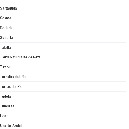
Sartaguda
Sesma
Sorlada
Sunbilla
Tafalla
Tiebas-Muruarte de Reta
Tirapu
Torralba del Río
Torres del Río
Tudela
Tulebras
Ucar
Uharte-Arakil