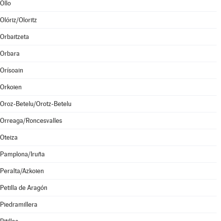
Ollo
Olóriz/Oloritz
Orbaitzeta
Orbara
Orísoain
Orkoien
Oroz-Betelu/Orotz-Betelu
Orreaga/Roncesvalles
Oteiza
Pamplona/Iruña
Peralta/Azkoien
Petilla de Aragón
Piedramillera