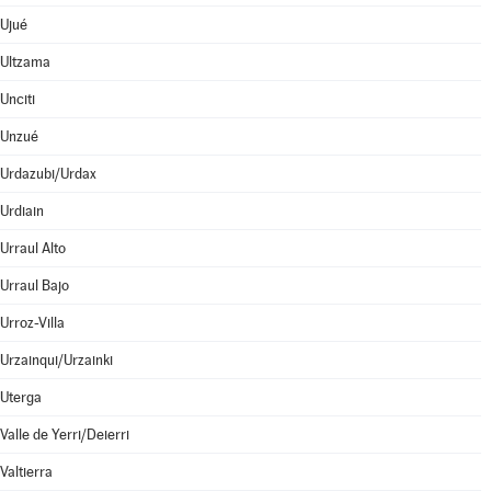
Ujué
Ultzama
Unciti
Unzué
Urdazubi/Urdax
Urdiain
Urraul Alto
Urraul Bajo
Urroz-Villa
Urzainqui/Urzainki
Uterga
Valle de Yerri/Deierri
Valtierra