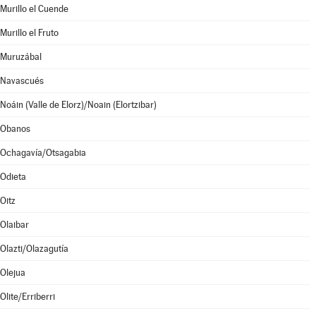
Murillo el Cuende
Murillo el Fruto
Muruzábal
Navascués
Noáin (Valle de Elorz)/Noain (Elortzibar)
Obanos
Ochagavía/Otsagabia
Odieta
Oitz
Olaibar
Olazti/Olazagutía
Olejua
Olite/Erriberri