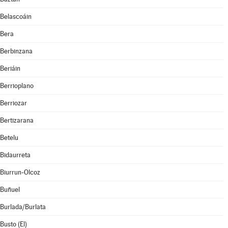
Belascoáin
Bera
Berbinzana
Beriáin
Berrioplano
Berriozar
Bertizarana
Betelu
Bidaurreta
Biurrun-Olcoz
Buñuel
Burlada/Burlata
Busto (El)