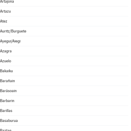
Artajona
Artazu
Atez
Auritz/Burguete
Ayegui/Aiegi
Azagra
Azuelo
Bakaiku
Barañain
Barásoain
Barbarin
Barillas
Basaburua
Baztan