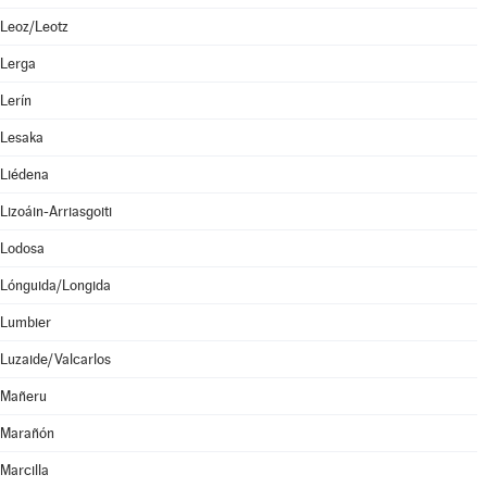
Leoz/Leotz
Lerga
Lerín
Lesaka
Liédena
Lizoáin-Arriasgoiti
Lodosa
Lónguida/Longida
Lumbier
Luzaide/Valcarlos
Mañeru
Marañón
Marcilla