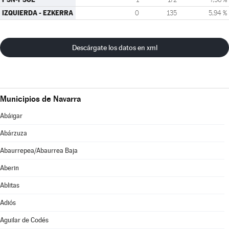
IZQUIERDA - EZKERRA
0
135
5,94 %
Descárgate los datos en xml
Municipios de Navarra
Abáigar
Abárzuza
Abaurrepea/Abaurrea Baja
Aberin
Ablitas
Adiós
Aguilar de Codés