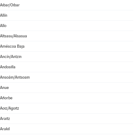
Aibar/Oibar
Allín
Allo
Altsasu/Alsasua
Améscoa Baja
Ancín/Antzin
Andosilla
Ansoáin/Antsoain
Anue
Añorbe
Aoiz/Agoitz
Araitz
Arakil