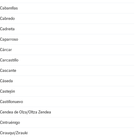
Cabanillas
Cabredo
Cadreita
Caparroso
Cárcar
Carcastillo
Cascante
Cáseda
Castejón
Castillonuevo
Cendea de Olza/Oltza Zendea
Cintruénigo
Cirauqui/Zirauki