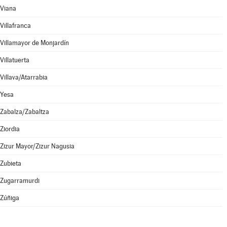
Viana
Villafranca
Villamayor de Monjardín
Villatuerta
Villava/Atarrabia
Yesa
Zabalza/Zabaltza
Ziordia
Zizur Mayor/Zizur Nagusia
Zubieta
Zugarramurdi
Zúñiga