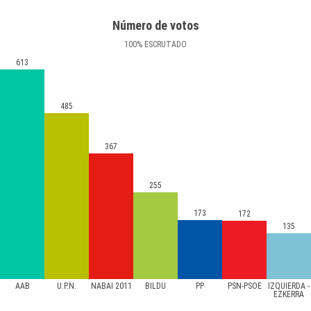
Número de votos
100
%
ESCRUTADO
613
485
367
255
173
172
135
AAB
U.P.N.
NABAI 2011
BILDU
PP
PSN-PSOE
IZQUIERDA -
EZKERRA