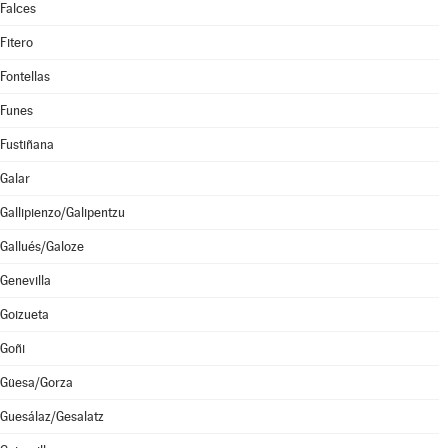
Falces
Fitero
Fontellas
Funes
Fustiñana
Galar
Gallipienzo/Galipentzu
Gallués/Galoze
Genevilla
Goizueta
Goñi
Güesa/Gorza
Guesálaz/Gesalatz