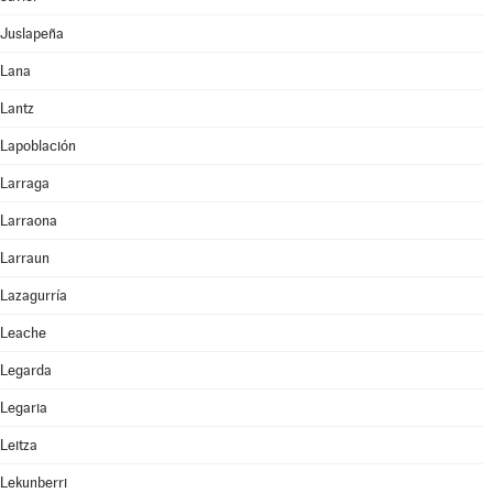
Juslapeña
Lana
Lantz
Lapoblación
Larraga
Larraona
Larraun
Lazagurría
Leache
Legarda
Legaria
Leitza
Lekunberri