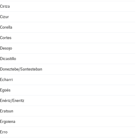
Ciriza
Cizur
Corella
Cortes
Desojo
Dicastillo
Doneztebe/Santesteban
Echarri
Egüés
Enériz/Eneritz
Eratsun
Ergoiena
Erro