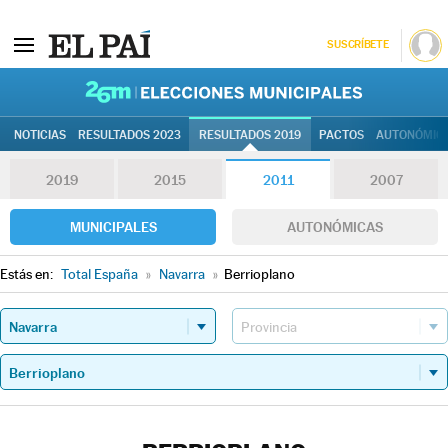
SUSCRÍBETE
26M | Elec
NOTICIAS
RESULTADOS 2023
RESULTADOS 2019
PACTOS
AUTONÓMIC
2019
2015
2011
2007
MUNICIPALES
AUTONÓMICAS
Estás en:
Total España
»
Navarra
»
Berrioplano