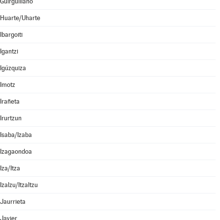
Guirguillano
Huarte/Uharte
Ibargoiti
Igantzi
Igúzquiza
Imotz
Irañeta
Irurtzun
Isaba/Izaba
Izagaondoa
Iza/Itza
Izalzu/Itzaltzu
Jaurrieta
Javier