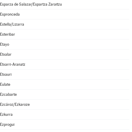
Esparza de Salazar/Espartza Zaraitzu
Espronceda
Estella/Lizarra
Esteribar
Etayo
Etxalar
Etxarri-Aranatz
Etxauri
Eulate
Ezcabarte
Ezcároz/Ezkaroze
Ezkurra
Ezprogui