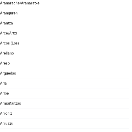
Aranarache/Aranaratxe
Aranguren
Arantza
Arce/Artzi
Arcos (Los)
Arellano
Areso
Arguedas
Aria
Aribe
Armañanzas
Arróniz
Arruazu