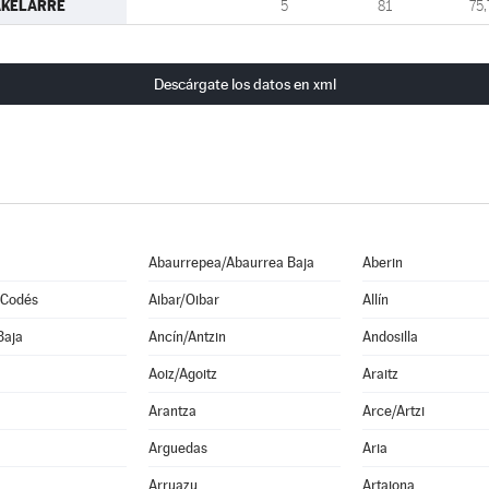
AKELARRE
5
81
75,
Descárgate los datos en xml
Abaurrepea/Abaurrea Baja
Aberin
 Codés
Aibar/Oibar
Allín
Baja
Ancín/Antzin
Andosilla
Aoiz/Agoitz
Araitz
Arantza
Arce/Artzi
Arguedas
Aria
Arruazu
Artajona