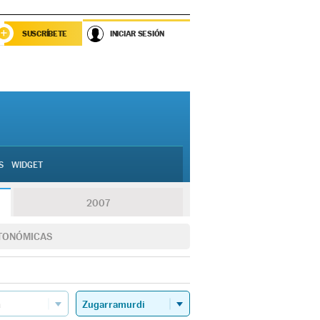
SUSCRÍBETE
INICIAR SESIÓN
S
WIDGET
2007
TONÓMICAS