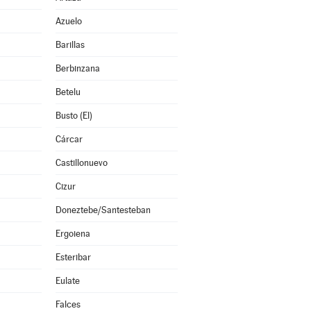
Azuelo
Barillas
Berbinzana
Betelu
Busto (El)
Cárcar
Castillonuevo
Cizur
Doneztebe/Santesteban
Ergoiena
Esteribar
Eulate
Falces