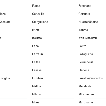
Funes
Fustiñana
loze
Genevilla
Goizueta
Gesalatz
Guirguillano
Huarte/Uharte
Imotz
Irañeta
a
Iza/Itza
Izalzu/Itzaltzu
Lana
Lantz
Larraun
Lazagurría
Leitza
Lekunberri
Lesaka
Liédena
Longida
Lumbier
Luzaide/Valcarlos
Mélida
Mendavia
Milagro
Mirafuentes
Mues
Murchante