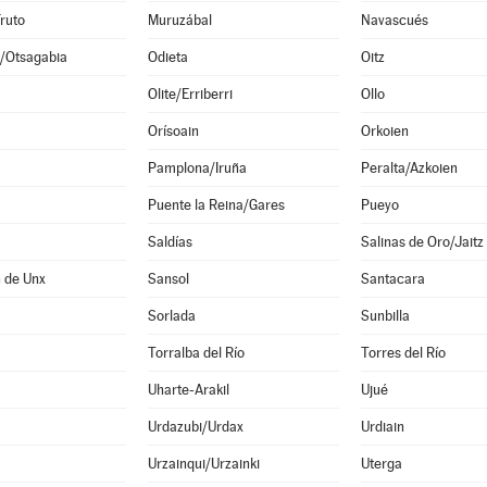
Fruto
Muruzábal
Navascués
/Otsagabia
Odieta
Oitz
Olite/Erriberri
Ollo
Orísoain
Orkoien
Pamplona/Iruña
Peralta/Azkoien
Puente la Reina/Gares
Pueyo
Saldías
Salinas de Oro/Jaitz
 de Unx
Sansol
Santacara
Sorlada
Sunbilla
Torralba del Río
Torres del Río
Uharte-Arakil
Ujué
Urdazubi/Urdax
Urdiain
Urzainqui/Urzainki
Uterga