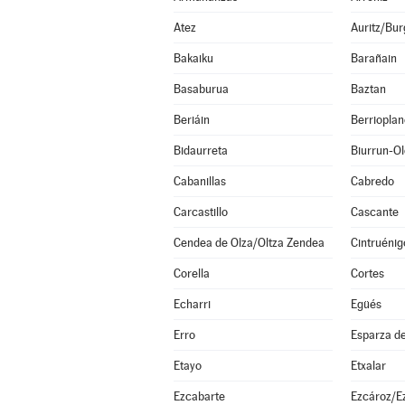
Atez
Auritz/Bur
Bakaiku
Barañain
Basaburua
Baztan
Beriáin
Berrioplan
Bidaurreta
Biurrun-O
Cabanillas
Cabredo
Carcastillo
Cascante
Cendea de Olza/Oltza Zendea
Cintruénig
Corella
Cortes
Echarri
Egüés
Erro
Etayo
Etxalar
Ezcabarte
Ezcároz/E