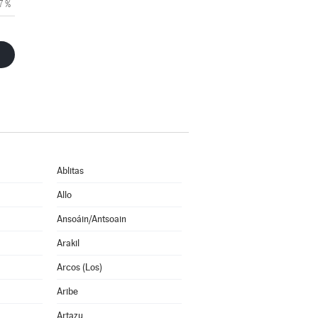
7 %
Ablitas
Allo
Ansoáin/Antsoain
Arakil
Arcos (Los)
Aribe
Artazu