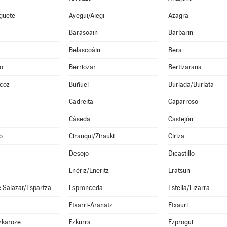
guete
Ayegui/Aiegi
Azagra
Barásoain
Barbarin
Belascoáin
Bera
o
Berriozar
Bertizarana
lcoz
Buñuel
Burlada/Burlata
Cadreita
Caparroso
Cáseda
Castejón
o
Cirauqui/Zirauki
Ciriza
Desojo
Dicastillo
Enériz/Eneritz
Eratsun
Esparza de Salazar/Espartza Zaraitzu
Espronceda
Estella/Lizarra
Etxarri-Aranatz
Etxauri
zkaroze
Ezkurra
Ezprogui