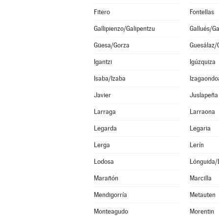
Fitero
Fontellas
Gallipienzo/Galipentzu
Gallués/Ga
Güesa/Gorza
Guesálaz/
Igantzi
Igúzquiza
Isaba/Izaba
Izagaondo
Javier
Juslapeña
Larraga
Larraona
Legarda
Legaria
Lerga
Lerín
Lodosa
Lónguida/
Marañón
Marcilla
Mendigorría
Metauten
Monteagudo
Morentin