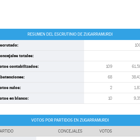
RESUMEN DEL ESCRUTINIO DE ZUGARRAMURDI
scrutado:
10
oncejales totales:
otos contabilizados:
109
61,5
bstenciones:
68
38,4
otos nulos:
2
1,8
otos en blanco:
10
9,3
VOTOS POR PARTIDOS EN ZUGARRAMURDI
ARTIDO
CONCEJALES
VOTOS