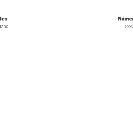
les
Númer
TADO
100
%