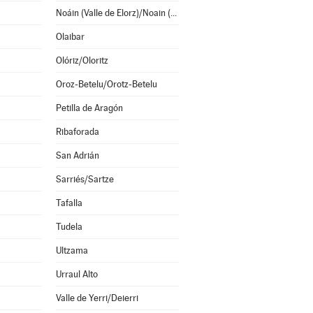
Noáin (Valle de Elorz)/Noain (Elortzibar)
Olaibar
Olóriz/Oloritz
Oroz-Betelu/Orotz-Betelu
Petilla de Aragón
Ribaforada
San Adrián
Sarriés/Sartze
Tafalla
Tudela
Ultzama
Urraul Alto
Valle de Yerri/Deierri