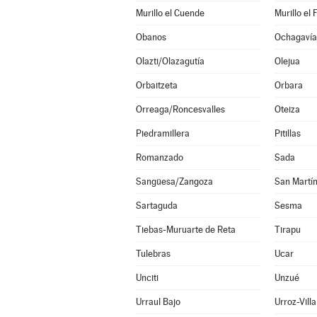
Murillo el Cuende
Murillo el 
Obanos
Ochagavía
Olazti/Olazagutía
Olejua
Orbaitzeta
Orbara
Orreaga/Roncesvalles
Oteiza
Piedramillera
Pitillas
Romanzado
Sada
Sangüesa/Zangoza
San Martín
Sartaguda
Sesma
Tiebas-Muruarte de Reta
Tirapu
Tulebras
Ucar
Unciti
Unzué
Urraul Bajo
Urroz-Villa