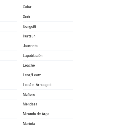
Galar
Goñi
Ibargoiti
Irurtzun
Jaurrieta
Lapoblación
Leache
Leoz/Leotz
Lizoáin-Arriasgoiti
Mañeru
Mendaza
Miranda de Arga
Murieta