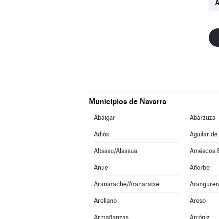
Municipios de Navarra
Abáigar
Abárzuza
Adiós
Aguilar de
Altsasu/Alsasua
Améscoa 
Anue
Añorbe
Aranarache/Aranaratxe
Aranguren
Arellano
Areso
Armañanzas
Arróniz