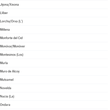
Jijona/Xixona
Llíber
Lorcha/Orxa (L')
Millena
Monforte del Cid
Monóvar/Monòver
Montesinos (Los)
Murla
Muro de Alcoy
Mutxamel
Novelda
Nucia (La)
Ondara