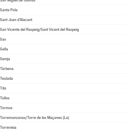
San Miguel de Salinas
Santa Pola
Sant Joan d'Alacant
San Vicente del Raspeig/Sant Vicent del Raspeig
Sax
Sella
Senija
Tàrbena
Teulada
Tibi
Tollos
Tormos
Torremanzanas/Torre de les Maçanes (La)
Torrevieja