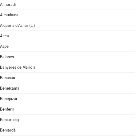
Almoradí
Almudaina
Alqueria d'Asnar (L')
Altea
Aspe
Balones
Banyeres de Mariola
Benasau
Beneixama
Benejúzar
Benferri
Beniarbeig
Beniardá