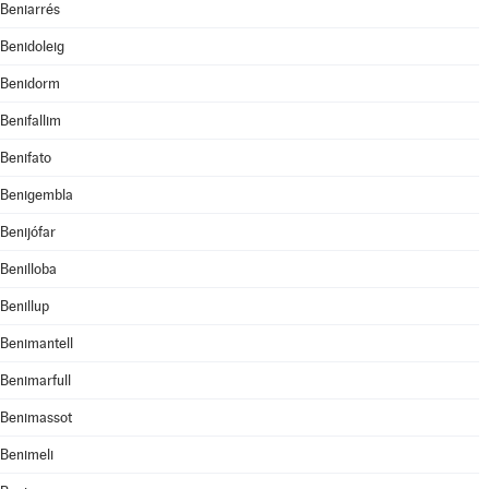
Beniarrés
Benidoleig
Benidorm
Benifallim
Benifato
Benigembla
Benijófar
Benilloba
Benillup
Benimantell
Benimarfull
Benimassot
Benimeli