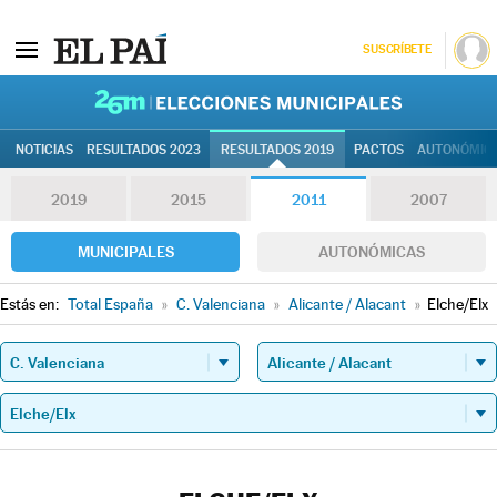
SUSCRÍBETE
26M | Elec
NOTICIAS
RESULTADOS 2023
RESULTADOS 2019
PACTOS
AUTONÓMIC
2019
2015
2011
2007
MUNICIPALES
AUTONÓMICAS
Estás en:
Total España
»
C. Valenciana
»
Alicante / Alacant
»
Elche/Elx