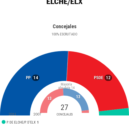
ELCHE/ELX
Concejales
100
%
ESCRUTADO
14
12
PP
PSOE
Mayoría
absoluta
14
13
13
27
2011
2007
CONCEJALES
P. DE ELCHE/P. D'ELX
1