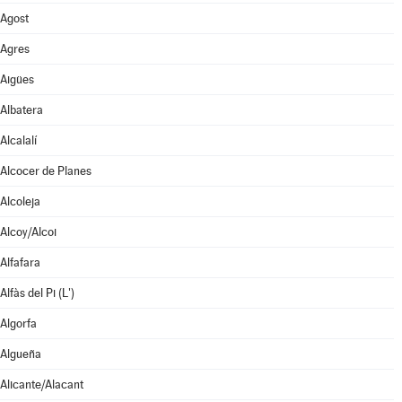
Agost
Agres
Aigües
Albatera
Alcalalí
Alcocer de Planes
Alcoleja
Alcoy/Alcoi
Alfafara
Alfàs del Pi (L')
Algorfa
Algueña
Alicante/Alacant