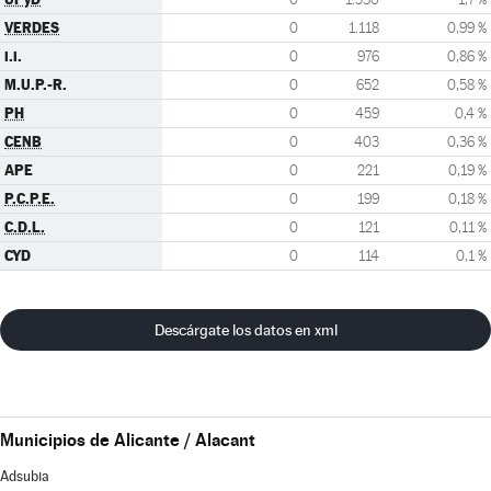
VERDES
0
1.118
0,99 %
i.i.
0
976
0,86 %
M.U.P.-R.
0
652
0,58 %
PH
0
459
0,4 %
CENB
0
403
0,36 %
APE
0
221
0,19 %
P.C.P.E.
0
199
0,18 %
C.D.L.
0
121
0,11 %
CYD
0
114
0,1 %
Descárgate los datos en xml
Municipios de Alicante / Alacant
Adsubia