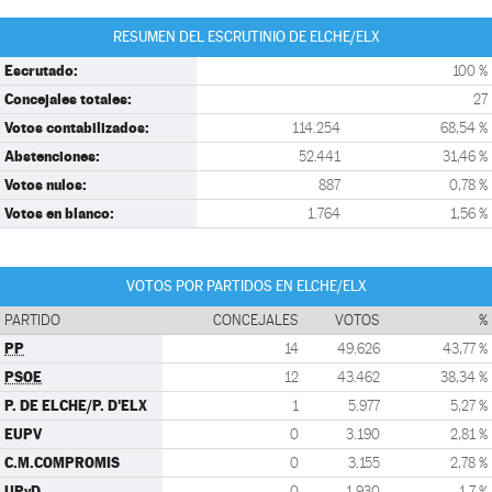
RESUMEN DEL ESCRUTINIO DE ELCHE/ELX
Escrutado:
100 %
Concejales totales:
27
Votos contabilizados:
114.254
68,54 %
Abstenciones:
52.441
31,46 %
Votos nulos:
887
0,78 %
Votos en blanco:
1.764
1,56 %
VOTOS POR PARTIDOS EN ELCHE/ELX
PARTIDO
CONCEJALES
VOTOS
%
PP
14
49.626
43,77 %
PSOE
12
43.462
38,34 %
P. DE ELCHE/P. D'ELX
1
5.977
5,27 %
EUPV
0
3.190
2,81 %
C.M.COMPROMIS
0
3.155
2,78 %
UPyD
0
1.930
1,7 %