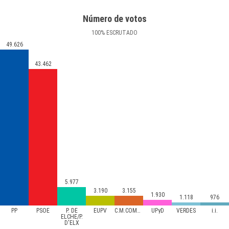
Número de votos
100
%
ESCRUTADO
49.626
43.462
5.977
3.190
3.155
1.930
1.118
976
PP
PSOE
P. DE
EUPV
C.M.COMPROMIS
UPyD
VERDES
i.i.
ELCHE/P.
D'ELX